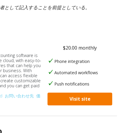
身者として記入することを前提としている。
$20.00 monthly
counting software is
e cloud, with easy-to-
Phone integration
res that can help you
ur business. With
Automated workflows
 can access flexible
, create customizable
Push notifications
 and you can get paid
od
お問い合わせ先
価
Visit site
o