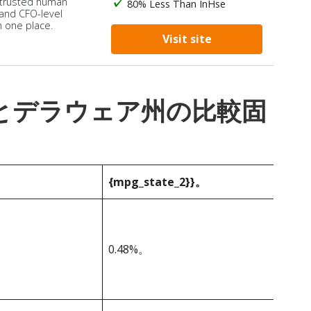
 trusted human
80% Less Than InHse
 and CFO-level
n one place.
Visit site
_1}}とデラウェア州の比較固
{mpg_state_2}}。
0.48%。