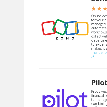
★ ★ 
Online acc
for your 
manages y
automate
workflows
collective
departmen
to expen
makes it a
Trial peri
格
Pilo
Pilot give
financial
to manag
combining