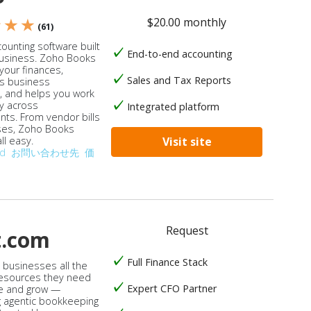
$20.00 monthly
★ ★ ★
(61)
ounting software built
End-to-end accounting
business. Zoho Books
our finances,
Sales and Tax Reports
s business
, and helps you work
ly across
Integrated platform
ts. From vendor bills
ses, Zoho Books
ll easy.
Visit site
od
お問い合わせ先
価
Request
t.com
Full Finance Stack
s businesses all the
 resources they need
Expert CFO Partner
e and grow —
 agentic bookkeeping