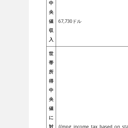
中
央
値
67,730ドル
収
入
世
帯
所
得
中
央
値
に
対
{{mpg_income_tax_based_on_st