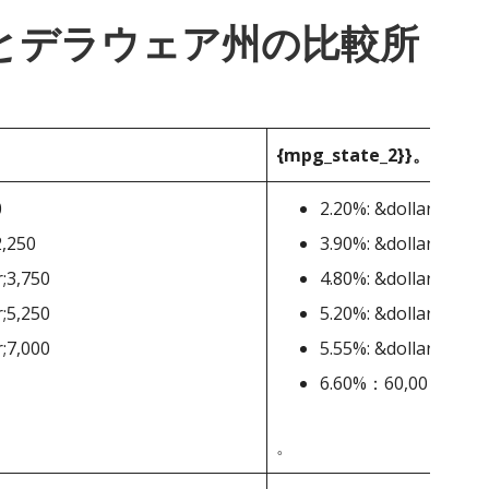
_1}}とデラウェア州の比較所
{mpg_state_2}}。
0
2.20%: &dollar;2,000-
2,250
3.90%: &dollar;5,001
r;3,750
4.80%: &dollar;10,00
r;5,250
5.20%: &dollar;20,00
r;7,000
5.55%: &dollar;25,00
6.60%：60,001ドル
。