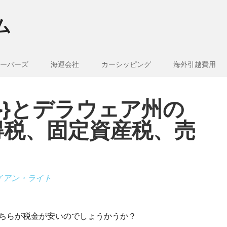
ム
ーバーズ
海運会社
カーシッピング
海外引越費用
e_1}}とデラウェア州の
得税、固定資産税、売
イアン・ライト
は、どちらが税金が安いのでしょうかうか？