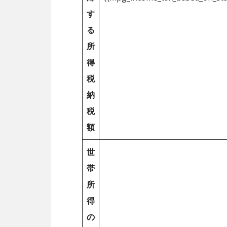
す
る
所
得
税
納
税
額
世
帯
所
得
の