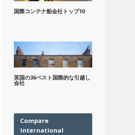
国際コンテナ船会社トップ10
ル
英国の36ベスト国際的な引越し
会社