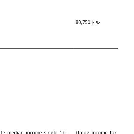
80,750ドル
ate_median_income_single_1}}。
{{mpg_income_tax_based_