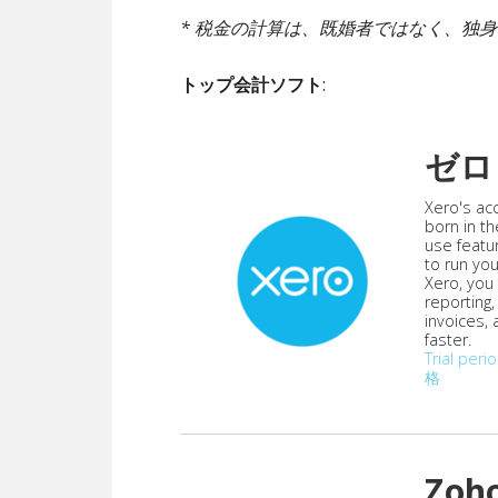
* 税金の計算は、既婚者ではなく、独
トップ会計ソフト
:
ゼロ
Xero's ac
born in th
use featu
to run yo
Xero, you
reporting
invoices,
faster.
Trial peri
格
Zoh