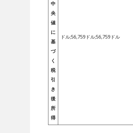
中
央
値
に
ドル;56,759ドル;56,759ドル
基
づ
く
税
引
き
後
所
得