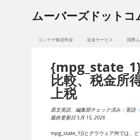
ムーバーズドットコ
コンテナ輸送料金
送金サービス
国際ム
{mpg_stat
比較、税金所
上税
原文英語、編集部チェック済み：英語
最終更新日
5月 15, 2026
mpg_state_1}}とデラウェア州で