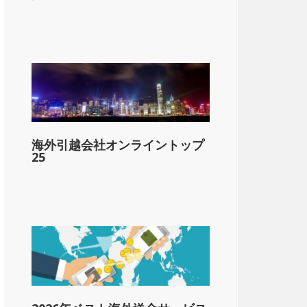
&dollar;,5000
海外引越会社オンライントップ
-&dollar;10,000
25
1-&dollar;20,000
1-&dollar;25,000
1-&dollar;60,000
以上