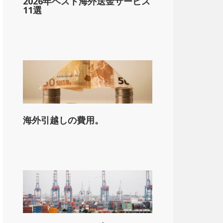
2026年ベスト海外送金サービス
11選
海外引越しの費用。
on_state_median_single_2}}。