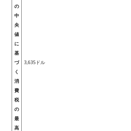
の
中
央
値
に
基
づ
3,635ドル
く
消
費
税
の
最
高