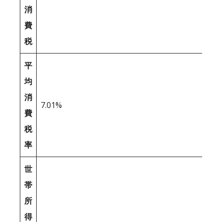
消
費
税
平
均
消
7.01%
費
税
率
世
帯
所
得