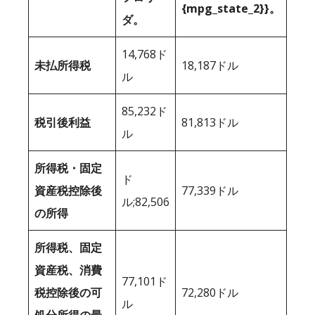
{mpg_state_2}}。
ダ。
14,768ド
未払所得税
18,187ドル
ル
85,232ド
税引後利益
81,813ドル
ル
所得税・固定
ド
資産税控除後
77,339ドル
ル;82,506
の所得
所得税、固定
資産税、消費
77,101ド
税控除後の可
72,280ドル
ル