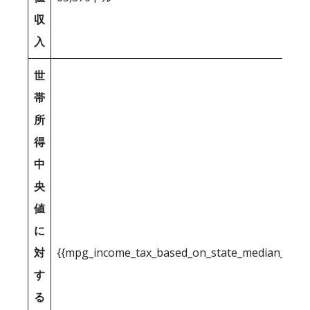
収
入
世
帯
所
得
中
央
値
に
対
{{mpg_income_tax_based_on_state_median_inco
す
る