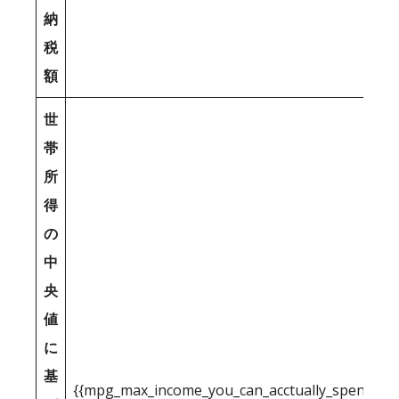
納
税
額
世
帯
所
得
の
中
央
値
に
基
{{mpg_max_income_you_can_acctually_spend_inc