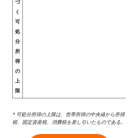
づ
く
可
処
分
所
得
の
上
限
* 可処分所得の上限は、世帯所得の中央値から所得
税、固定資産税、消費税を差し引いたものである。