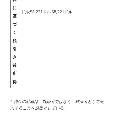
に
ドル;58,221ドル;58,221ドル
基
づ
く
税
引
き
後
所
得
* 税金の計算は、既婚者ではなく、独身者として記
入することを前提としている。