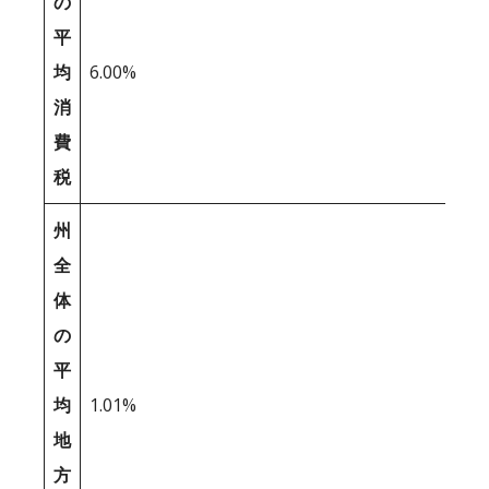
の
平
均
6.00%
消
費
税
州
全
体
の
平
均
1.01%
地
方