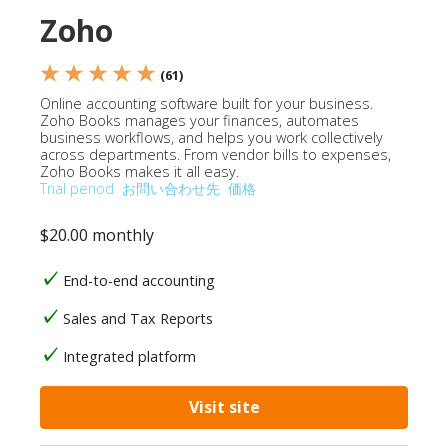
Zoho
★ ★ ★ ★ ★
(61)
Online accounting software built for your business.
Zoho Books manages your finances, automates
business workflows, and helps you work collectively
across departments. From vendor bills to expenses,
Zoho Books makes it all easy.
Trial period
お問い合わせ先
価格
$20.00 monthly
End-to-end accounting
Sales and Tax Reports
Integrated platform
Visit site