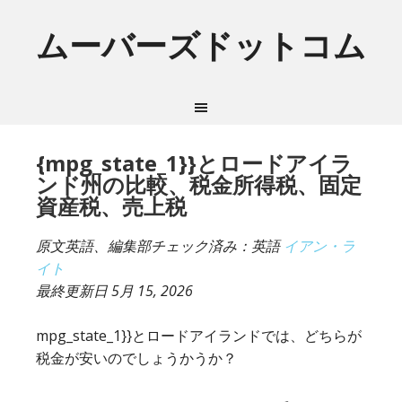
ムーバーズドットコム
{mpg_state_1}}とロードアイラ
ンド州の比較、税金所得税、固定
資産税、売上税
原文英語、編集部チェック済み：英語
イアン・ラ
イト
最終更新日
5月 15, 2026
mpg_state_1}}とロードアイランドでは、どちらが
税金が安いのでしょうかうか？