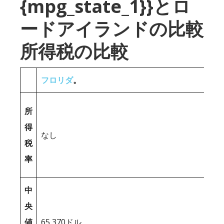
{mpg_state_1}}とロ
ードアイランドの比較
所得税の比較
フロリダ
。
所
得
なし
税
率
中
央
値
65,370ドル