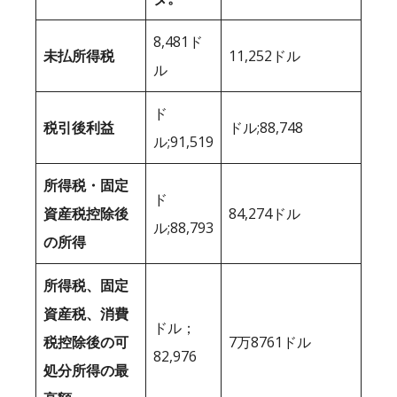
8,481ド
未払所得税
11,252ドル
ル
ド
税引後利益
ドル;88,748
ル;91,519
所得税・固定
ド
資産税控除後
84,274ドル
ル;88,793
の所得
所得税、固定
資産税、消費
ドル；
税控除後の可
7万8761ドル
82,976
処分所得の最