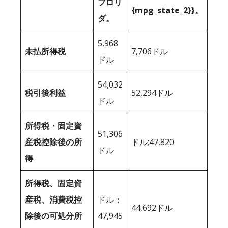
フロリ
{mpg_state_2}}。
ダ。
5,968
未払所得税
7,706ドル
ドル
54,032
税引後利益
52,294ドル
ドル
所得税・固定資
51,306
産税控除後の所
ドル;47,820
ドル
得
所得税、固定資
産税、消費税控
ドル；
44,692ドル
除後の可処分所
47,945