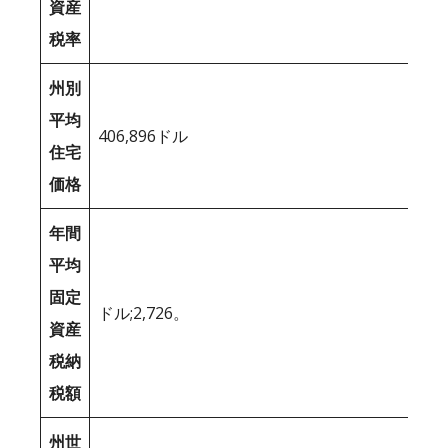
資産
税率
州別
平均
406,896ドル
住宅
価格
年間
平均
固定
ドル;2,726。
資産
税納
税額
州世