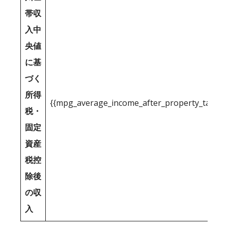
帯収
入中
央値
に基
づく
所得
{{mpg_average_income_after_property_tax_1
税・
固定
資産
税控
除後
の収
入