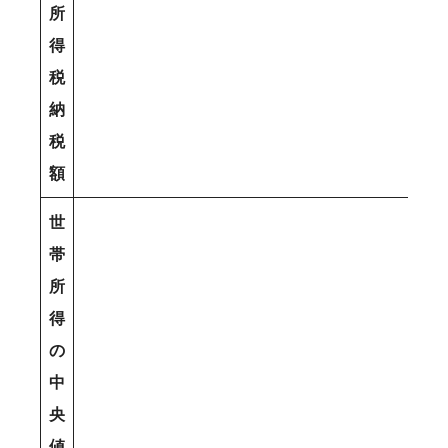
所
得
税
納
税
額
世
帯
所
得
の
中
央
値