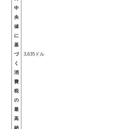
中
央
値
に
基
づ
3,635ドル
く
消
費
税
の
最
高
納