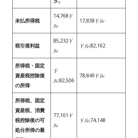
ダ。
14,768ド
未払所得税
17,838ドル
ル
85,232ド
税引後利益
ドル;82,162
ル
所得税・固定
ド
資産税控除後
78,849ドル
ル;82,506
の所得
所得税、固定
資産税、消費
77,101ド
税控除後の可
ドル;74,148
ル
処分所得の最