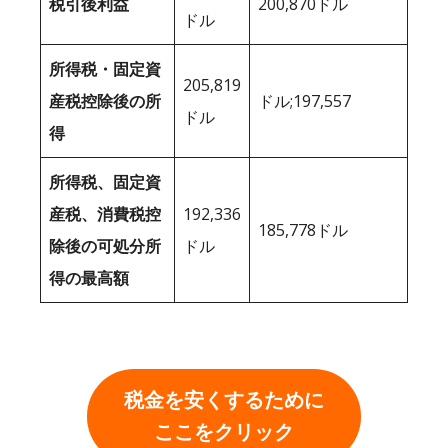
税引後利益
200,870ドル
ドル
所得税・固定資
205,819
産税控除後の所
ドル;197,557
ドル
得
所得税、固定資
産税、消費税控
192,336
185,778ドル
除後の可処分所
ドル
得の最高額
税金を安くするために
ここをクリック