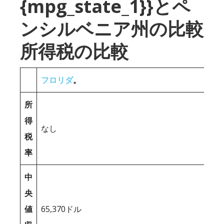
{mpg_state_1}}とペ
ンシルベニア州の比較
所得税の比較
フロリダ
。
所
得
なし
税
率
中
央
値
65,370ドル