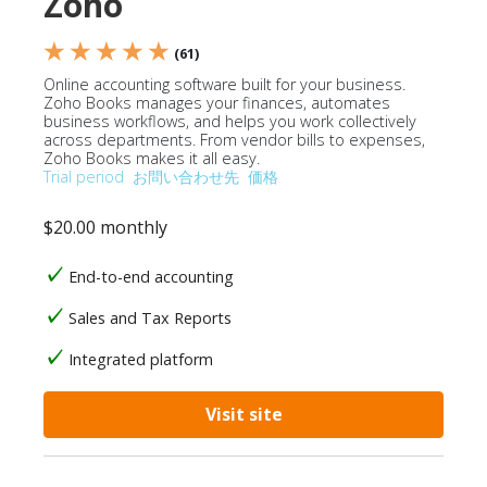
Zoho
★ ★ ★ ★ ★
(61)
Online accounting software built for your business.
Zoho Books manages your finances, automates
business workflows, and helps you work collectively
across departments. From vendor bills to expenses,
Zoho Books makes it all easy.
Trial period
お問い合わせ先
価格
$20.00 monthly
End-to-end accounting
Sales and Tax Reports
Integrated platform
Visit site