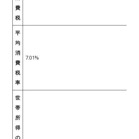
費
税
平
均
消
7.01%
費
税
率
世
帯
所
得
の