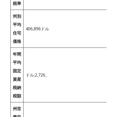
税率
州別
平均
406,896ドル
住宅
価格
年間
平均
固定
ドル;2,726。
資産
税納
税額
州世