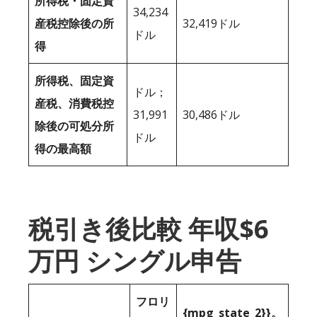
所得税・固定資
34,234
産税控除後の所
32,419ドル
ドル
得
所得税、固定資
ドル；
産税、消費税控
31,991
30,486ドル
除後の可処分所
ドル
得の最高額
税引き後比較 年収$6
万円 シングル申告
フロリ
{mpg_state_2}}。