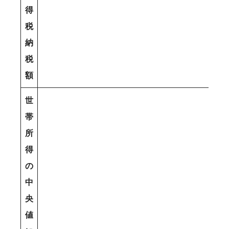
得
税
納
税
額
世
帯
所
得
の
中
央
値