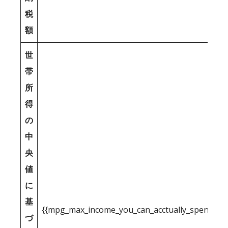
税
額
世
帯
所
得
の
中
央
値
に
基
{{mpg_max_income_you_can_acctually_spend_inc
づ