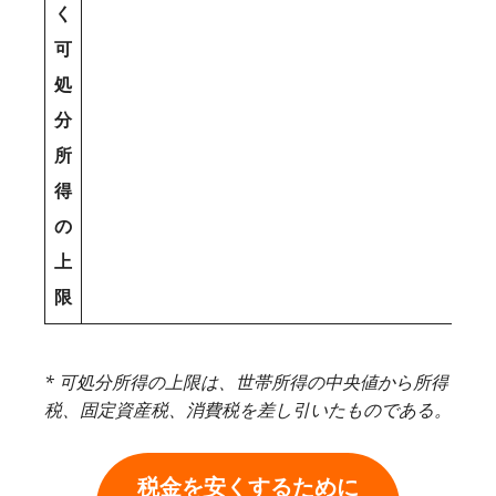
く
可
処
分
所
得
の
上
限
* 可処分所得の上限は、世帯所得の中央値から所得
税、固定資産税、消費税を差し引いたものである。
税金を安くするために