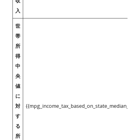
収
入
世
帯
所
得
中
央
値
に
対
{{mpg_income_tax_based_on_state_median_inco
す
る
所