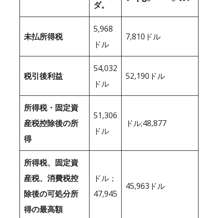
ダ。
5,968
未払所得税
7,810ドル
ドル
54,032
税引後利益
52,190ドル
ドル
所得税・固定資
51,306
産税控除後の所
ドル;48,877
ドル
得
所得税、固定資
産税、消費税控
ドル；
45,963ドル
除後の可処分所
47,945
得の最高額