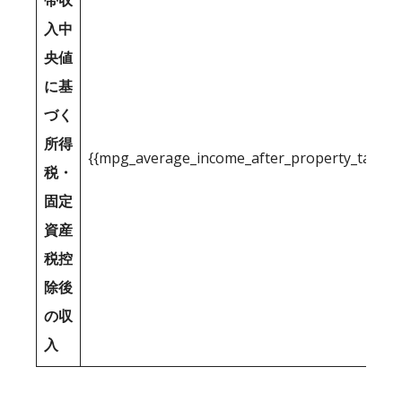
帯収
入中
央値
に基
づく
所得
{{mpg_average_income_after_property_tax_1
税・
固定
資産
税控
除後
の収
入