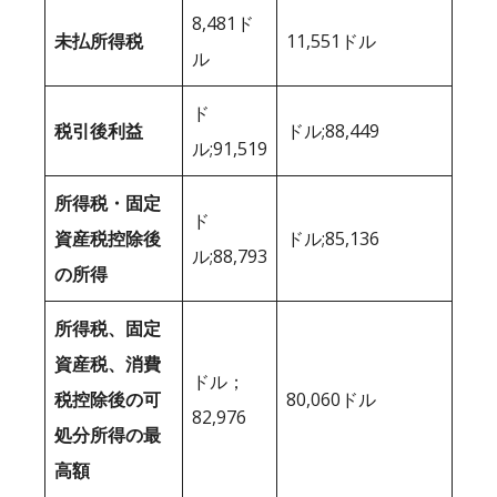
8,481ド
未払所得税
11,551ドル
ル
ド
税引後利益
ドル;88,449
ル;91,519
所得税・固定
ド
資産税控除後
ドル;85,136
ル;88,793
の所得
所得税、固定
資産税、消費
ドル；
税控除後の可
80,060ドル
82,976
処分所得の最
高額