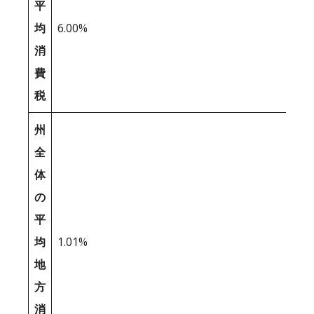
平
均
6.00%
消
費
税
州
全
体
の
平
均
1.01%
地
方
消