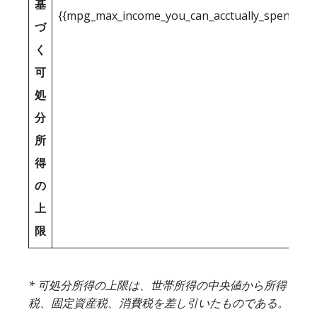
基
{{mpg_max_income_you_can_acctually_spend_inc
づ
く
可
処
分
所
得
の
上
限
* 可処分所得の上限は、世帯所得の中央値から所得
税、固定資産税、消費税を差し引いたものである。