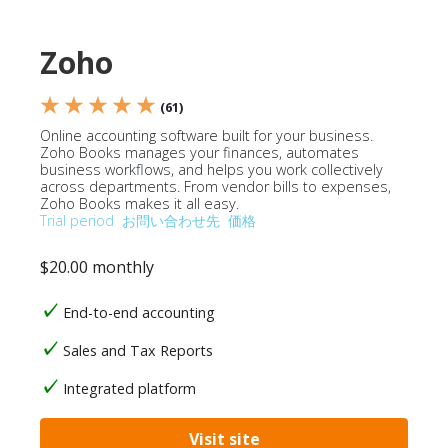
Zoho
★ ★ ★ ★ ★
(61)
Online accounting software built for your business.
Zoho Books manages your finances, automates
business workflows, and helps you work collectively
across departments. From vendor bills to expenses,
Zoho Books makes it all easy.
Trial period
お問い合わせ先
価格
$20.00 monthly
End-to-end accounting
Sales and Tax Reports
Integrated platform
Visit site