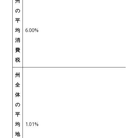
州
の
平
均
6.00%
消
費
税
州
全
体
の
平
均
1.01%
地