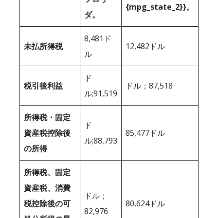
{mpg_state_2}}。
ダ。
8,481ド
未払所得税
12,482ドル
ル
ド
税引後利益
ドル；87,518
ル;91,519
所得税・固定
ド
資産税控除後
85,477ドル
ル;88,793
の所得
所得税、固定
資産税、消費
ドル；
税控除後の可
80,624ドル
82,976