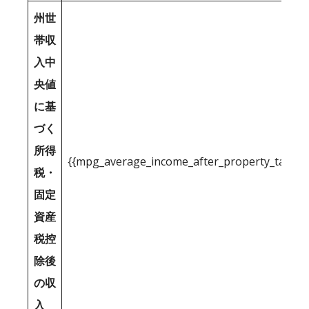
州世
帯収
入中
央値
に基
づく
所得
{{mpg_average_income_after_property_tax_1
税・
固定
資産
税控
除後
の収
入