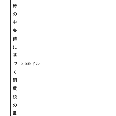
得
の
中
央
値
に
基
づ
3,635ドル
く
消
費
税
の
最