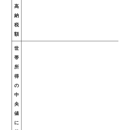
高
納
税
額
世
帯
所
得
の
中
央
値
に