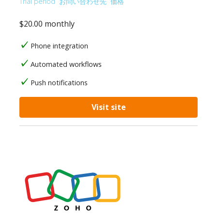
Trial period
お問い合わせ先
価格
$20.00 monthly
Phone integration
Automated workflows
Push notifications
Visit site