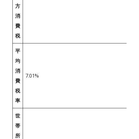
方
消
費
税
平
均
消
7.01%
費
税
率
世
帯
所