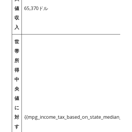
値
65,370ドル
収
入
世
帯
所
得
中
央
値
に
対
{{mpg_income_tax_based_on_state_median_inco
す