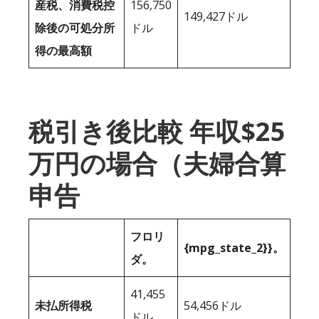
産税、消費税控
156,750
149,427ドル
除後の可処分所
ドル
得の最高額
税引き後比較 年収$25
万円の場合（夫婦合算
申告
フロリ
{mpg_state_2}}。
ダ。
41,455
未払所得税
54,456ドル
ドル