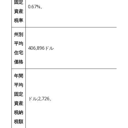
固定
0.67%。
資産
税率
州別
平均
406,896ドル
住宅
価格
年間
平均
固定
ドル;2,726。
資産
税納
税額