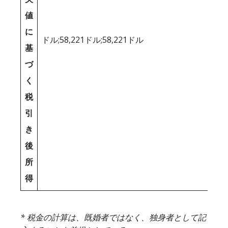
値
に
ドル;58,221ドル;58,221ドル
基
づ
く
税
引
き
後
所
得
* 税金の計算は、既婚者ではなく、独身者として記