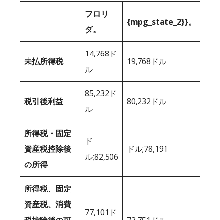
フロリ
{mpg_state_2}}。
ダ。
14,768ド
未払所得税
19,768ドル
ル
85,232ド
税引後利益
80,232ドル
ル
所得税・固定
ド
資産税控除後
ドル;78,191
ル;82,506
の所得
所得税、固定
資産税、消費
77,101ド