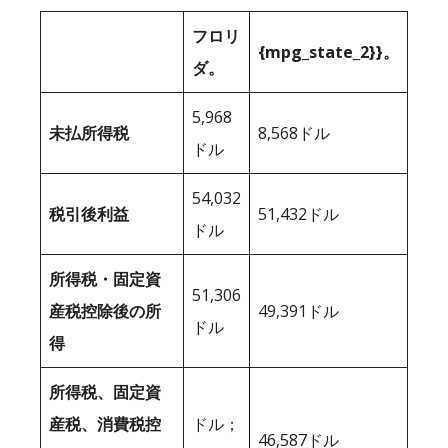
フロリ
{mpg_state_2}}。
ダ。
5,968
未払所得税
8,568ドル
ドル
54,032
税引後利益
51,432ドル
ドル
所得税・固定資
51,306
産税控除後の所
49,391ドル
ドル
得
所得税、固定資
産税、消費税控
ドル；
46,587ドル