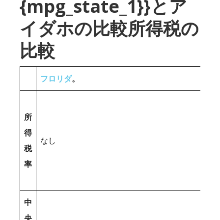
{mpg_state_1}}とア
イダホの比較所得税の
比較
フロリダ
。
所
得
なし
税
率
中
央