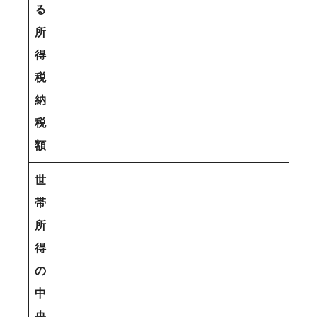
る
所
得
税
納
税
額
世
帯
所
得
の
中
央