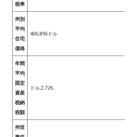
税率
州別
平均
406,896ドル
住宅
価格
年間
平均
固定
ドル;2,726。
資産
税納
税額
州世