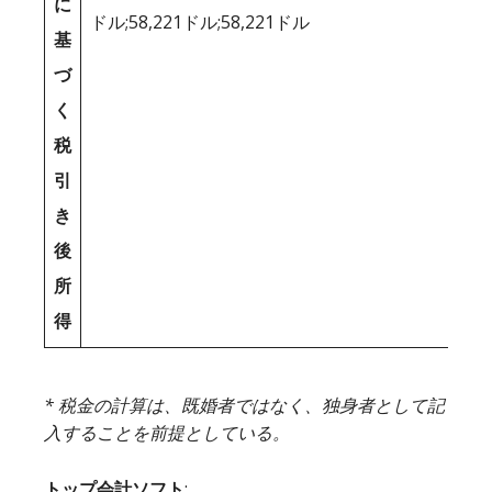
に
ドル;58,221ドル;58,221ドル
基
づ
く
税
引
き
後
所
得
* 税金の計算は、既婚者ではなく、独身者として記
入することを前提としている。
トップ会計ソフト
: