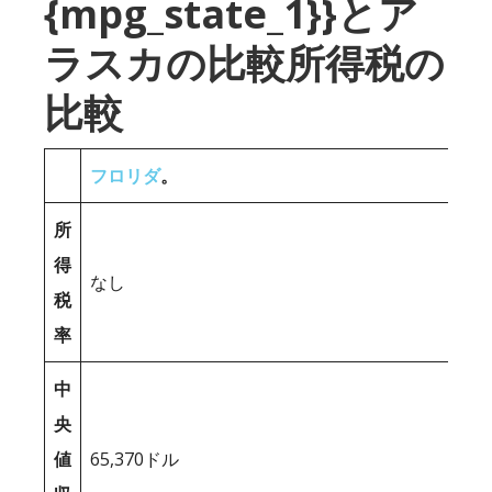
{mpg_state_1}}とア
ラスカの比較所得税の
比較
フロリダ
。
所
得
なし
税
率
中
央
値
65,370ドル