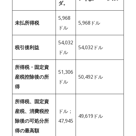
ダ。
5,968
未払所得税
5,968ドル
ドル
54,032
税引後利益
54,032ドル
ドル
所得税・固定資
51,306
産税控除後の所
50,492ドル
ドル
得
所得税、固定資
産税、消費税控
ドル；
49,619ドル
除後の可処分所
47,945
得の最高額