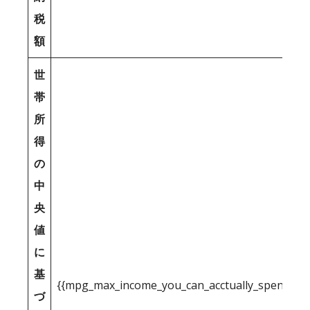
税
額
世
帯
所
得
の
中
央
値
に
基
{{mpg_max_income_you_can_acctually_spend_inc
づ