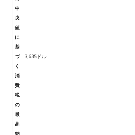
中
央
値
に
基
づ
3,635ドル
く
消
費
税
の
最
高
納