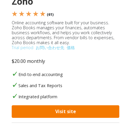
Zoho
★ ★ ★ ★ ★
(61)
Online accounting software built for your business.
Zoho Books manages your finances, automates
business workflows, and helps you work collectively
across departments. From vendor bills to expenses,
Zoho Books makes it all easy.
Trial period
お問い合わせ先
価格
$20.00 monthly
End-to-end accounting
Sales and Tax Reports
Integrated platform
Visit site