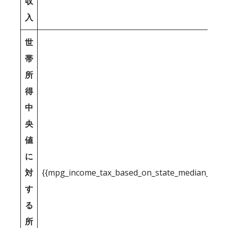
収
入
世
帯
所
得
中
央
値
に
対
{{mpg_income_tax_based_on_state_median_inco
す
る
所