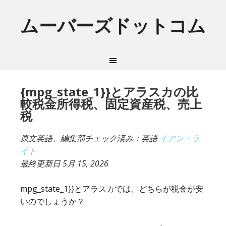
ムーバーズドットコム
{mpg_state_1}}とアラスカの比
較税金所得税、固定資産税、売上
税
原文英語、編集部チェック済み：英語
イアン・ラ
イト
最終更新日
5月 15, 2026
mpg_state_1}}とアラスカでは、どちらが税金が安
いのでしょうか？