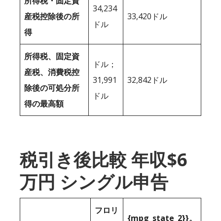
所得税・固定資
34,234
産税控除後の所
33,420ドル
ドル
得
所得税、固定資
ドル；
産税、消費税控
31,991
32,842ドル
除後の可処分所
ドル
得の最高額
税引き後比較 年収$6
万円 シングル申告
フロリ
{mpg_state_2}}。