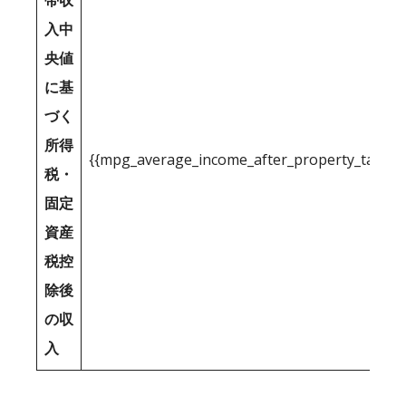
帯収
入中
央値
に基
づく
所得
{{mpg_average_income_after_property_tax_1
税・
固定
資産
税控
除後
の収
入