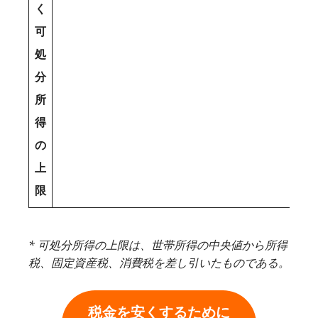
く
可
処
分
所
得
の
上
限
* 可処分所得の上限は、世帯所得の中央値から所得
税、固定資産税、消費税を差し引いたものである。
税金を安くするために