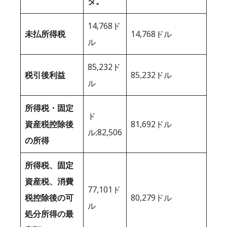
ダ。
14,768ド
未払所得税
14,768ドル
ル
85,232ド
税引後利益
85,232ドル
ル
所得税・固定
ド
資産税控除後
81,692ドル
ル;82,506
の所得
所得税、固定
資産税、消費
77,101ド
税控除後の可
80,279ドル
ル
処分所得の最