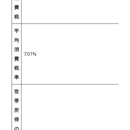
費
税
平
均
消
7.01%
費
税
率
世
帯
所
得
の