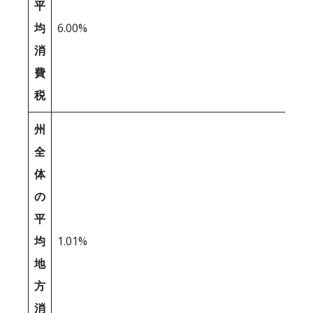
平
均
6.00%
消
費
税
州
全
体
の
平
均
1.01%
地
方
消