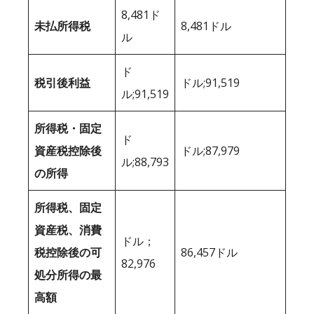
8,481ド
未払所得税
8,481ドル
ル
ド
税引後利益
ドル;91,519
ル;91,519
所得税・固定
ド
資産税控除後
ドル;87,979
ル;88,793
の所得
所得税、固定
資産税、消費
ドル；
税控除後の可
86,457ドル
82,976
処分所得の最
高額