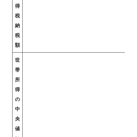
得
税
納
税
額
世
帯
所
得
の
中
央
値