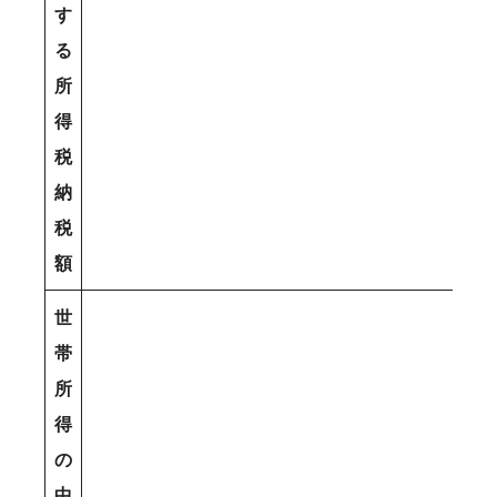
す
る
所
得
税
納
税
額
世
帯
所
得
の
中