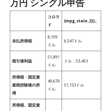
万円 シングル申告
コロラ
{mpg_state_2}}。
ド
8,109
未払所得税
6,547ドル
ドル
51,891
税引後利益
ドル；53,453
ドル
所得税・固定資
49,670
産税控除後の所
51,153ドル
ドル
得
所得税、固定資