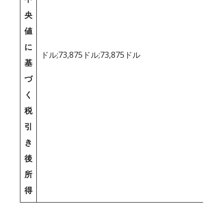
央
値
に
ドル;73,875ドル;73,875ドル
基
づ
く
税
引
き
後
所
得