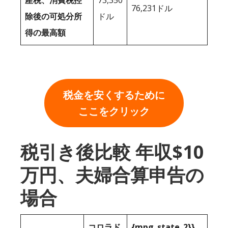
産税、消費税控
73,350
76,231ドル
除後の可処分所
ドル
得の最高額
税金を安くするために
ここをクリック
税引き後比較 年収$10
万円、夫婦合算申告の
場合
コロラド
{mpg_state_2}}。