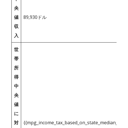
央
値
89,930ドル
収
入
世
帯
所
得
中
央
値
に
対
{{mpg_income_tax_based_on_state_median_inco