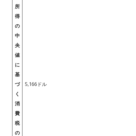
所
得
の
中
央
値
に
基
づ
5,166ドル
く
消
費
税
の