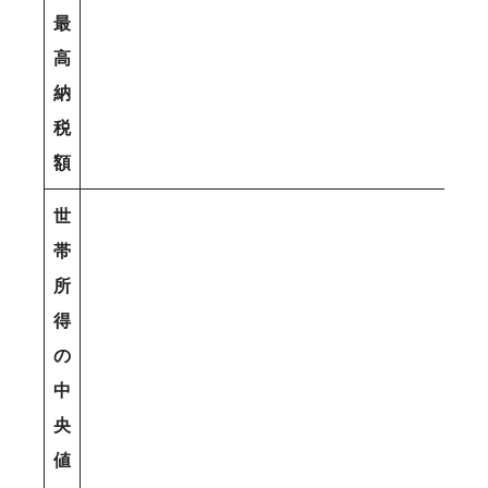
最
高
納
税
額
世
帯
所
得
の
中
央
値