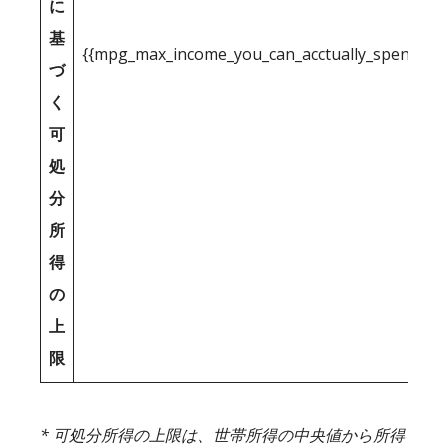
に
基
{{mpg_max_income_you_can_acctually_spend_inc
づ
く
可
処
分
所
得
の
上
限
* 可処分所得の上限は、世帯所得の中央値から所得