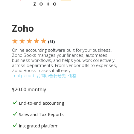
Zoho
★ ★ ★ ★ ★
(61)
Online accounting software built for your business.
Zoho Books manages your finances, automates
business workflows, and helps you work collectively
across departments. From vendor bills to expenses,
Zoho Books makes it all easy.
Trial period
お問い合わせ先
価格
$20.00 monthly
End-to-end accounting
Sales and Tax Reports
Integrated platform