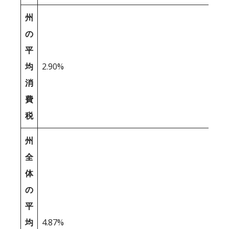
州
の
平
均
2.90%
消
費
税
州
全
体
の
平
均
4.87%