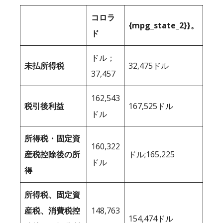
コロラ
{mpg_state_2}}。
ド
ドル；
未払所得税
32,475ドル
37,457
162,543
税引後利益
167,525ドル
ドル
所得税・固定資
160,322
産税控除後の所
ドル;165,225
ドル
得
所得税、固定資
産税、消費税控
148,763
154,474ドル