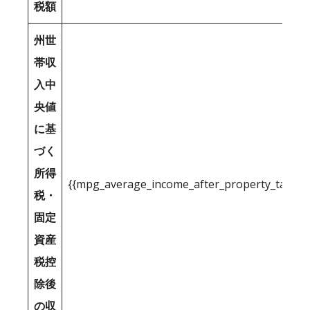
税額
州世
帯収
入中
央値
に基
づく
所得
{{mpg_average_income_after_property_tax_1
税・
固定
資産
税控
除後
の収