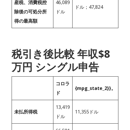
産税、消費税控
46,089
ドル；47,824
除後の可処分所
ドル
得の最高額
税引き後比較 年収$8
万円 シングル申告
コロラ
{mpg_state_2}}。
ド
13,419
未払所得税
11,355ドル
ドル