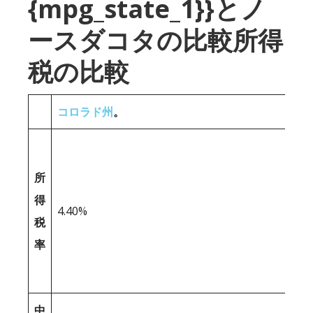
{mpg_state_1}}とノ
ースダコタの比較所得
税の比較
コロラド州
。
所
得
4.40%
税
率
中