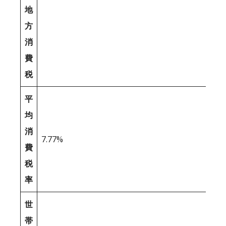
地
方
消
費
税
平
均
消
7.77%
費
税
率
世
帯