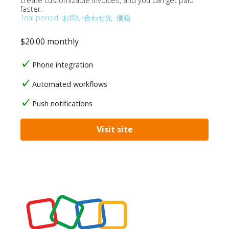
create customizable invoices, and you can get paid
faster.
Trial period
お問い合わせ先
価格
$20.00 monthly
Phone integration
Automated workflows
Push notifications
Visit site