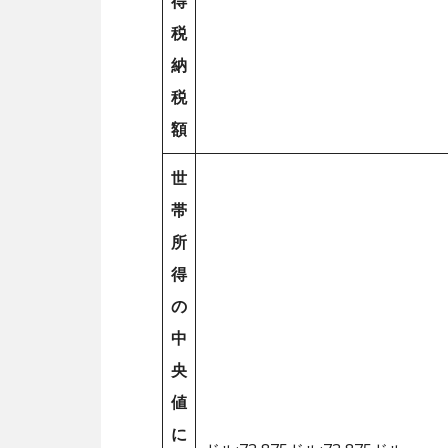
得
税
納
税
額
世
帯
所
得
の
中
央
値
に