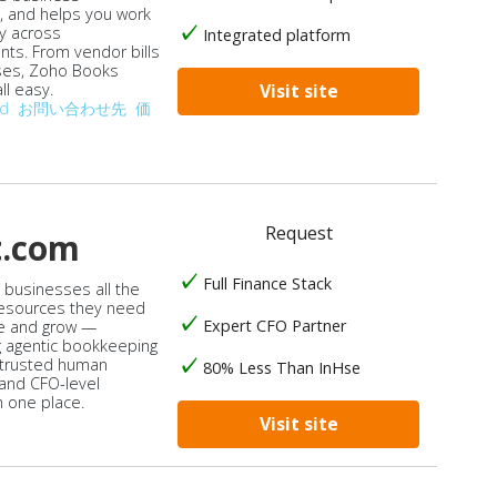
, and helps you work
ly across
Integrated platform
ts. From vendor bills
ses, Zoho Books
ll easy.
Visit site
od
お問い合わせ先
価
Request
t.com
Full Finance Stack
s businesses all the
 resources they need
Expert CFO Partner
e and grow —
 agentic bookkeeping
 trusted human
80% Less Than InHse
 and CFO-level
n one place.
Visit site