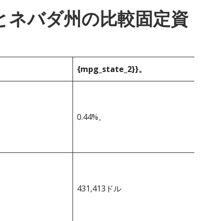
_1}}とネバダ州の比較固定資
{mpg_state_2}}。
0.44%。
431,413ドル