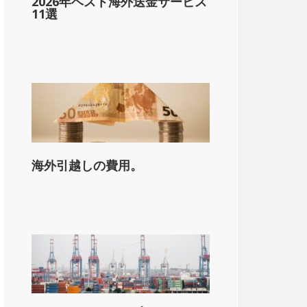
2026年ベスト海外送金サービス
11選
海外引越しの費用。
on_state_median_single_2}}。