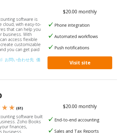
$20.00 monthly
counting software is
e cloud, with easy-to-
Phone integration
res that can help you
ur business. With
Automated workflows
 can access flexible
, create customizable
Push notifications
 and you can get paid
od
お問い合わせ先
価
Visit site
o
$20.00 monthly
★ ★ ★
(61)
ounting software built
End-to-end accounting
business. Zoho Books
our finances,
Sales and Tax Reports
s business