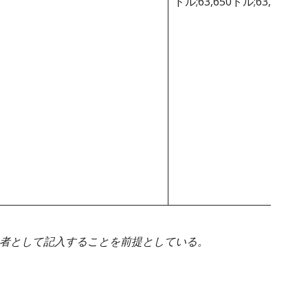
ドル;63,650ドル;63,650ド
身者として記入することを前提としている。