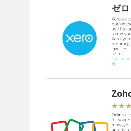
ゼロ
Xero's ac
born in th
use featu
to run yo
Xero, you
reporting
invoices,
faster.
Trial peri
格
Zoh
★ ★ 
Online acc
for your 
manages y
automate