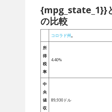
{mpg_state
の比較
コロラド州
。
所
得
4.40%
税
率
中
央
値
89,930ドル
収