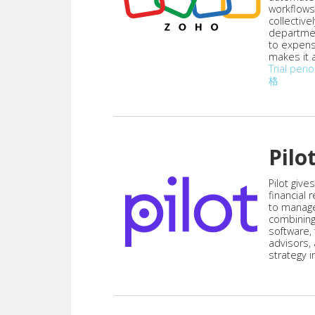
workflows
collective
departmen
to expen
makes it a
Trial peri
格
Pilo
Pilot give
financial
to manag
combining
software,
advisors,
strategy i