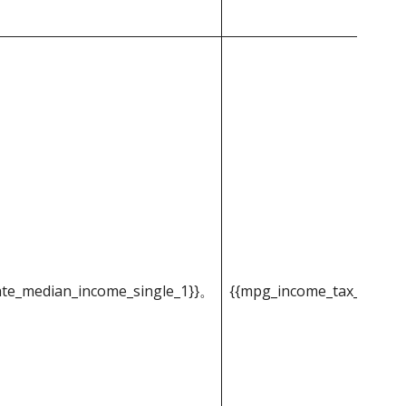
ate_median_income_single_1}}。
{{mpg_income_tax_based_