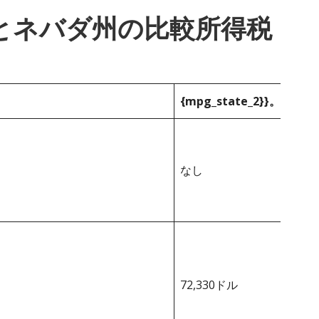
_1}}とネバダ州の比較所得税
{mpg_state_2}}。
なし
72,330ドル