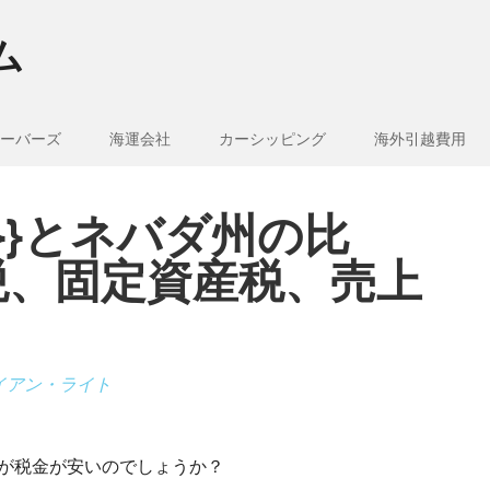
ム
ーバーズ
海運会社
カーシッピング
海外引越費用
e_1}}とネバダ州の比
税、固定資産税、売上
イアン・ライト
どちらが税金が安いのでしょうか？