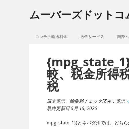
ムーバーズドットコ
コンテナ輸送料金
送金サービス
国際ム
{mpg_stat
較、税金所得
税
原文英語、編集部チェック済み：英語
最終更新日
5月 15, 2026
mpg_state_1}}とネバダ州では、