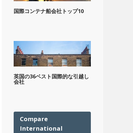
ル
国際コンテナ船会社トップ10
英国の36ベスト国際的な引越し
会社