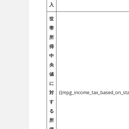
入
世
帯
所
得
中
央
値
に
対
{{mpg_income_tax_based_on_st
す
る
所