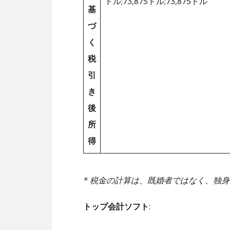
ドル;73,875ドル;73,875ドル
基
づ
く
税
引
き
後
所
得
* 税金の計算は、既婚者ではなく、独
トップ会計ソフト
: