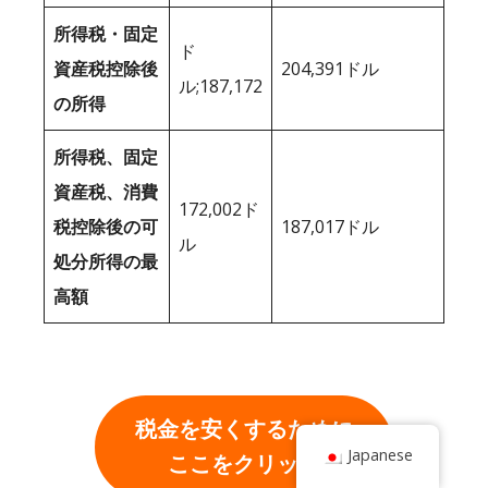
所得税・固定
ド
資産税控除後
204,391ドル
ル;187,172
の所得
所得税、固定
資産税、消費
172,002ド
税控除後の可
187,017ドル
ル
処分所得の最
高額
税金を安くするために
Japanese
ここをクリック