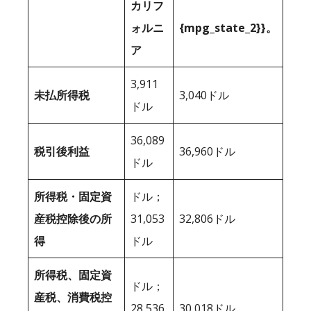
カリフ
ォルニ
{mpg_state_2}}。
ア
3,911
未払所得税
3,040ドル
ドル
36,089
税引後利益
36,960ドル
ドル
所得税・固定資
ドル；
産税控除後の所
31,053
32,806ドル
得
ドル
所得税、固定資
ドル；
産税、消費税控
28,536
30,018ドル