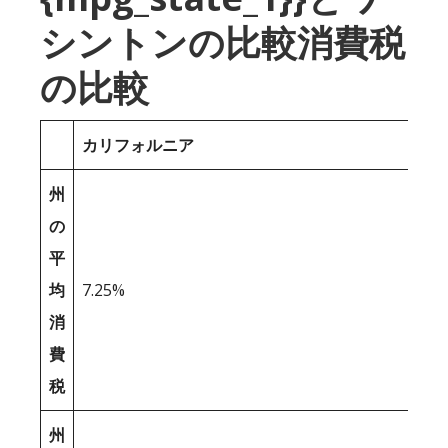
シントンの比較消費税
の比較
カリフォルニア
州
の
平
均
7.25%
消
費
税
州