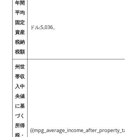
年間
平均
固定
ドル;5,036。
資産
税納
税額
州世
帯収
入中
央値
に基
づく
所得
{{mpg_average_income_after_property_tax_1
税・