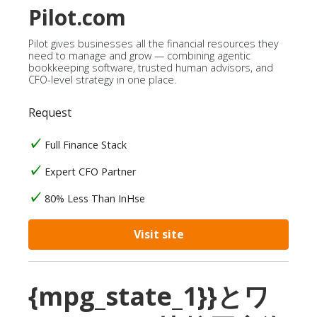
Pilot.com
Pilot gives businesses all the financial resources they
need to manage and grow — combining agentic
bookkeeping software, trusted human advisors, and
CFO-level strategy in one place.
Request
Full Finance Stack
Expert CFO Partner
80% Less Than InHse
Visit site
{mpg_state_1}}とワ