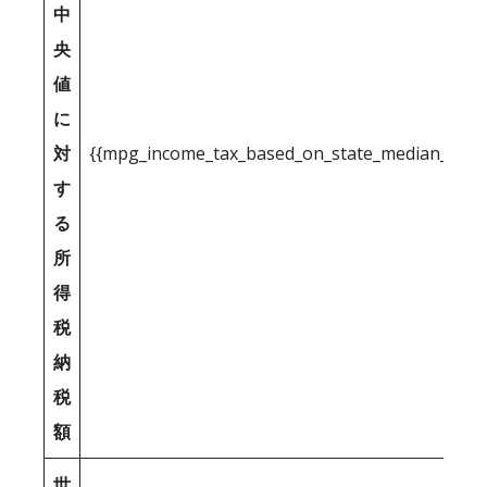
中
央
値
に
対
{{mpg_income_tax_based_on_state_median_inco
す
る
所
得
税
納
税
額
世