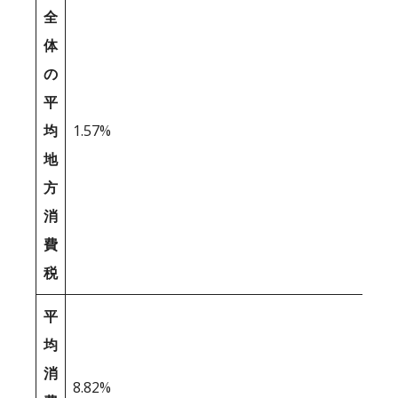
全
体
の
平
均
1.57%
地
方
消
費
税
平
均
消
8.82%