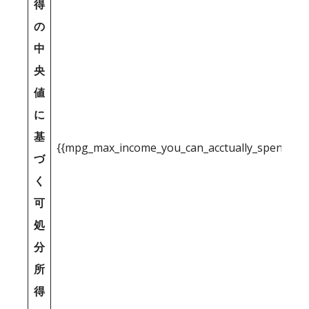
得
の
中
央
値
に
基
{{mpg_max_income_you_can_acctually_spend_inc
づ
く
可
処
分
所
得