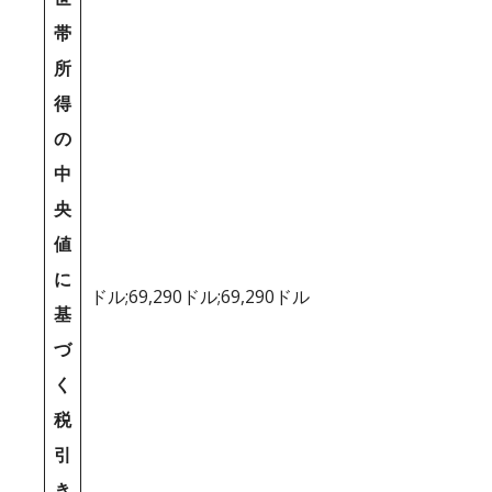
帯
所
得
の
中
央
値
に
ドル;69,290ドル;69,290ドル
基
づ
く
税
引
き