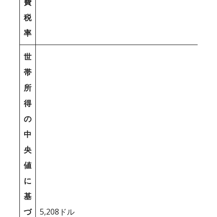
費
税
率
世
帯
所
得
の
中
央
値
に
基
づ
5,208ドル