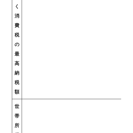
く
消
費
税
の
最
高
納
税
額
世
帯
所