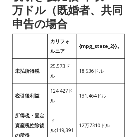
万ドル（既婚者、共同
申告の場合
カリフォ
{mpg_state_2}}。
ルニア
25,573ド
未払所得税
18,536ドル
ル
124,427ド
税引後利益
131,464ドル
ル
所得税・固定
ド
資産税控除後
12万7310ドル
ル;119,391
の所得