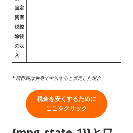
固定
資産
税控
除後
の収
入
* 所得税は独身で申告すると仮定した場合
税金を安くするために
ここをクリック
{mpg_state_1}}とワ