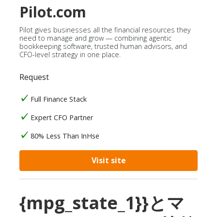
Pilot.com
Pilot gives businesses all the financial resources they
need to manage and grow — combining agentic
bookkeeping software, trusted human advisors, and
CFO-level strategy in one place.
Request
Full Finance Stack
Expert CFO Partner
80% Less Than InHse
Visit site
{mpg_state_1}}とマ