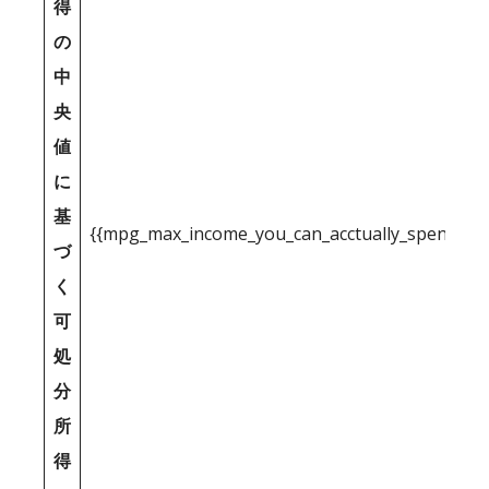
得
の
中
央
値
に
基
{{mpg_max_income_you_can_acctually_spend_inc
づ
く
可
処
分
所
得