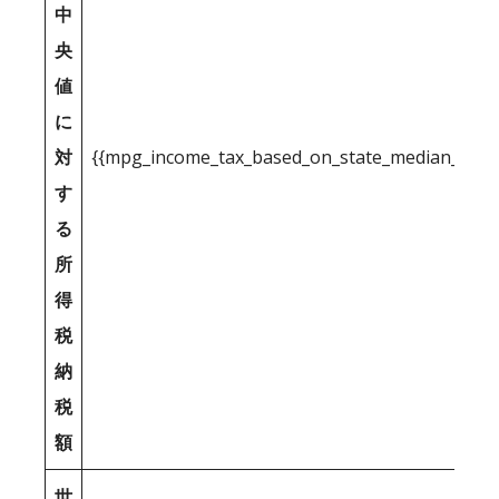
中
央
値
に
対
{{mpg_income_tax_based_on_state_median_inco
す
る
所
得
税
納
税
額
世