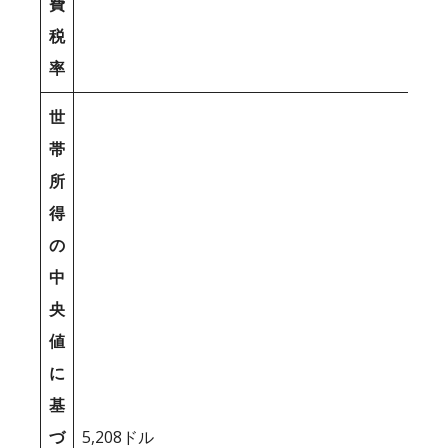
費
税
率
世
帯
所
得
の
中
央
値
に
基
づ
5,208ドル