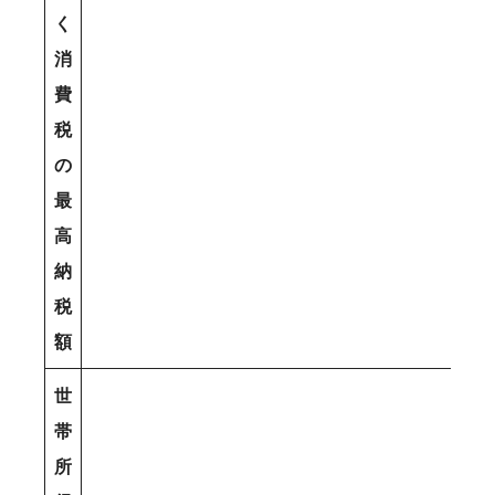
く
消
費
税
の
最
高
納
税
額
世
帯
所