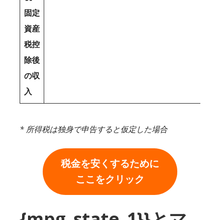
固定
資産
税控
除後
の収
入
* 所得税は独身で申告すると仮定した場合
税金を安くするために
ここをクリック
{mpg_state_1}}とマ