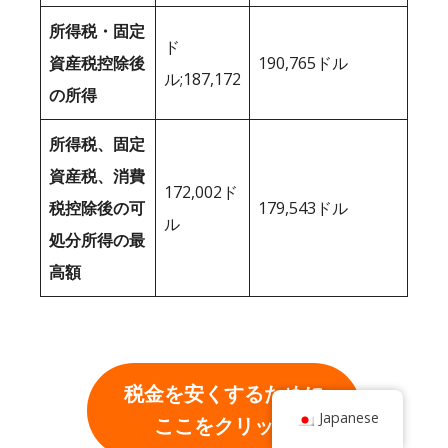
所得税・固定
ド
資産税控除後
190,765ドル
ル;187,172
の所得
所得税、固定
資産税、消費
172,002ド
税控除後の可
179,543ドル
ル
処分所得の最
高額
税金を安くするために
Japanese
ここをクリック