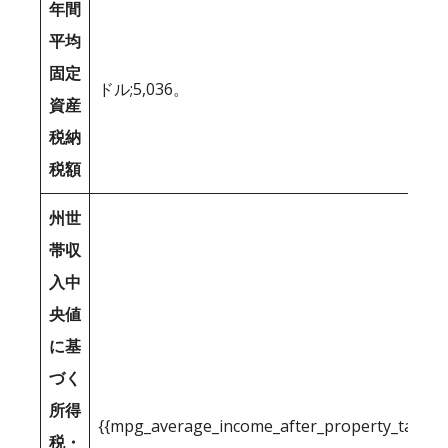
年間
平均
固定
ドル;5,036。
資産
税納
税額
州世
帯収
入中
央値
に基
づく
所得
{{mpg_average_income_after_property_tax_1
税・