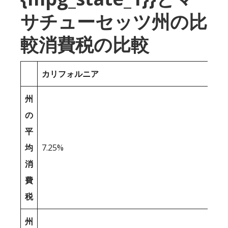
サチューセッツ州の比
較消費税の比較
カリフォルニア
州
の
平
均
7.25%
消
費
税
州