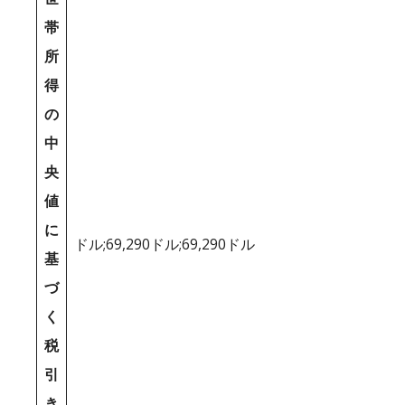
帯
所
得
の
中
央
値
に
ドル;69,290ドル;69,290ドル
基
づ
く
税
引
き