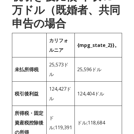
万ドル（既婚者、共同
申告の場合
カリフォ
{mpg_state_2}}。
ルニア
25,573ド
未払所得税
25,596ドル
ル
124,427ド
税引後利益
124,404ドル
ル
所得税・固定
ド
資産税控除後
ドル;118,684
ル;119,391
の所得