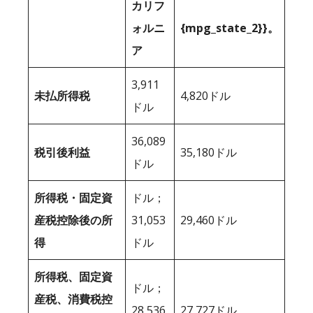
カリフ
ォルニ
{mpg_state_2}}。
ア
3,911
未払所得税
4,820ドル
ドル
36,089
税引後利益
35,180ドル
ドル
所得税・固定資
ドル；
産税控除後の所
31,053
29,460ドル
得
ドル
所得税、固定資
ドル；
産税、消費税控
28,536
27,727ドル