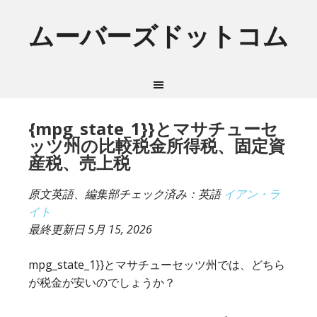
ムーバーズドットコム
{mpg_state_1}}とマサチューセ
ッツ州の比較税金所得税、固定資
産税、売上税
原文英語、編集部チェック済み：英語
イアン・ラ
イト
最終更新日
5月 15, 2026
mpg_state_1}}とマサチューセッツ州では、どちら
が税金が安いのでしょうか？