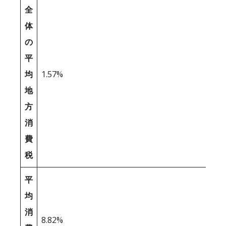
全
体
の
平
均
1.57%
地
方
消
費
税
平
均
消
8.82%