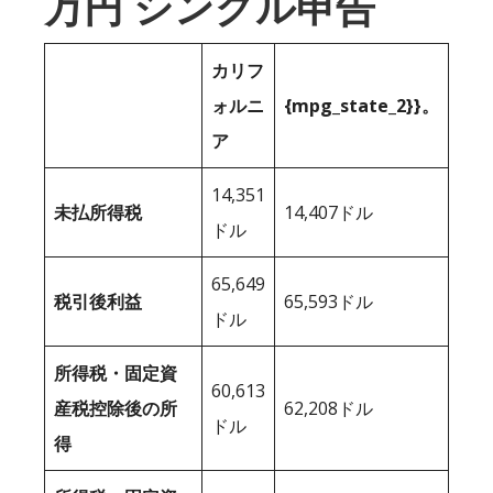
万円 シングル申告
カリフ
ォルニ
{mpg_state_2}}。
ア
14,351
未払所得税
14,407ドル
ドル
65,649
税引後利益
65,593ドル
ドル
所得税・固定資
60,613
産税控除後の所
62,208ドル
ドル
得