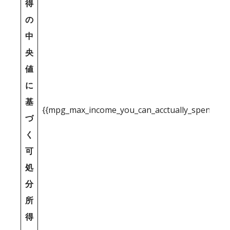
得
の
中
央
値
に
基
{{mpg_max_income_you_can_acctually_spend_inc
づ
く
可
処
分
所
得