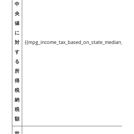
中
央
値
に
対
{{mpg_income_tax_based_on_state_median_inco
す
る
所
得
税
納
税
額
世