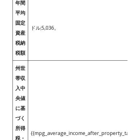
年間
平均
固定
ドル;5,036。
資産
税納
税額
州世
帯収
入中
央値
に基
づく
所得
{{mpg_average_income_after_property_tax_1
税・