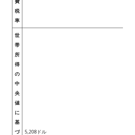
費
税
率
世
帯
所
得
の
中
央
値
に
基
づ
5,208ドル