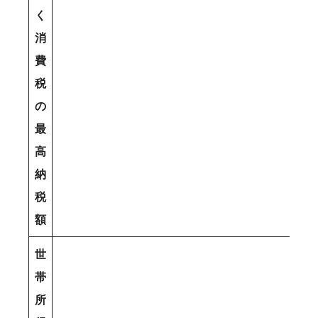
く
消
費
税
の
最
高
納
税
額
世
帯
所