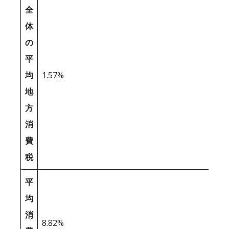
全
体
の
平
均
1.57%
地
方
消
費
税
平
均
消
8.82%