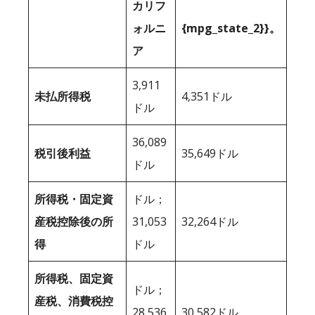
カリフ
ォルニ
{mpg_state_2}}。
ア
3,911
未払所得税
4,351ドル
ドル
36,089
税引後利益
35,649ドル
ドル
所得税・固定資
ドル；
産税控除後の所
31,053
32,264ドル
得
ドル
所得税、固定資
ドル；
産税、消費税控
28,536
30,582ドル