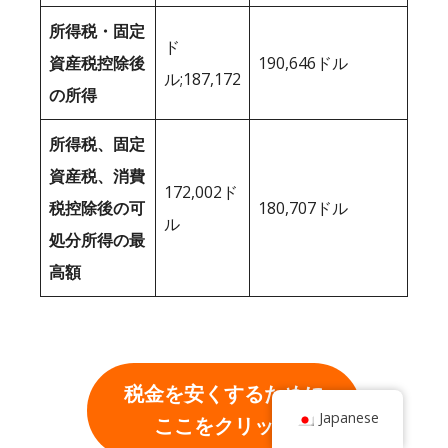
所得税・固定
ド
資産税控除後
190,646ドル
ル;187,172
の所得
所得税、固定
資産税、消費
172,002ド
税控除後の可
180,707ドル
ル
処分所得の最
高額
税金を安くするために
Japanese
ここをクリック