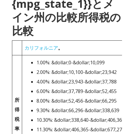
{mpg_state_1}}とメ
イン州の比較所得税の
比較
カリフォルニア
。
1.00%: &dollar;0-&dollar;10,099
2.00%: &dollar;10,100-&dollar;23,942
4.00%: &dollar;23,943-&dollar;37,788
6.00%: &dollar;37,789-&dollar;52,455
所
8.00%: &dollar;52,456-&dollar;66,295
得
9.30%: &dollar;66,296-&dollar;338,639
税
10.30%: &dollar;338,640-&dollar;406,364
率
11.30%: &dollar;406,365-&dollar;677,275