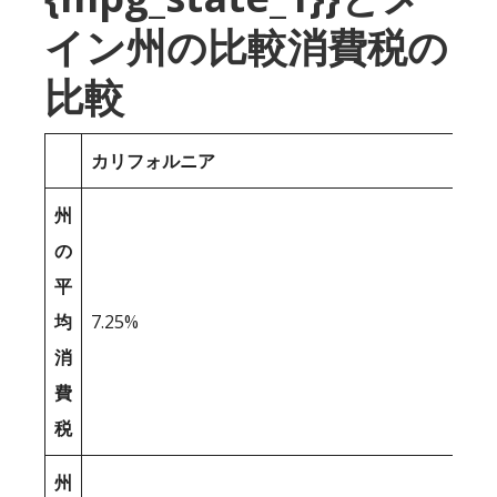
イン州の比較消費税の
比較
カリフォルニア
州
の
平
均
7.25%
消
費
税
州