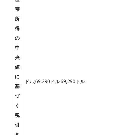
帯
所
得
の
中
央
値
に
ドル;69,290ドル;69,290ドル
基
づ
く
税
引
き