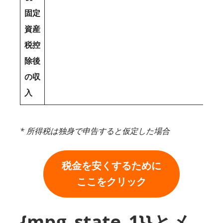
固定
資産
税控
除後
の収
入
* 所得税は独身で申告すると仮定した場合
税金を安くするために
ここをクリック
{mpg_state_1}}とメ