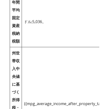
年間
平均
固定
ドル;5,036。
資産
税納
税額
州世
帯収
入中
央値
に基
づく
所得
{{mpg_average_income_after_property_tax_1
税・