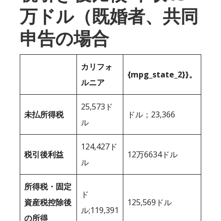
万ドル（既婚者、共同
申告の場合
カリフォ
{mpg_state_2}}。
ルニア
25,573ド
未払所得税
ドル；23,366
ル
124,427ド
税引後利益
12万6634ドル
ル
所得税・固定
ド
資産税控除後
125,569ドル
ル;119,391
の所得