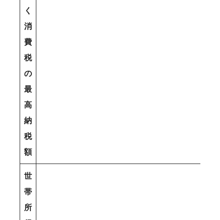
く
消
費
税
の
最
高
納
税
額
世
帯
所