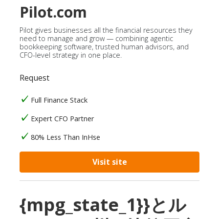
Pilot.com
Pilot gives businesses all the financial resources they
need to manage and grow — combining agentic
bookkeeping software, trusted human advisors, and
CFO-level strategy in one place.
Request
Full Finance Stack
Expert CFO Partner
80% Less Than InHse
Visit site
{mpg_state_1}}とル