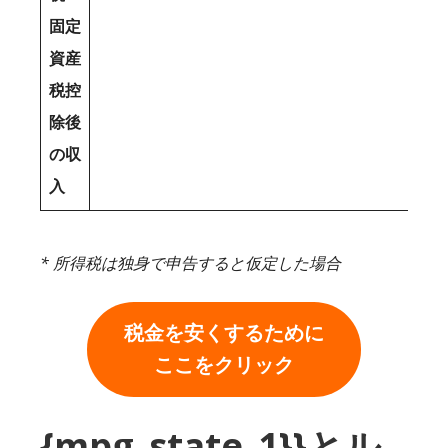
固定
資産
税控
除後
の収
入
* 所得税は独身で申告すると仮定した場合
税金を安くするために
ここをクリック
{mpg_state_1}}とル