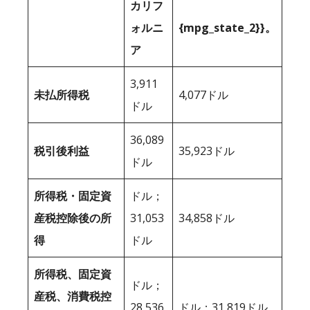
カリフ
ォルニ
{mpg_state_2}}。
ア
3,911
未払所得税
4,077ドル
ドル
36,089
税引後利益
35,923ドル
ドル
所得税・固定資
ドル；
産税控除後の所
31,053
34,858ドル
得
ドル
所得税、固定資
ドル；
産税、消費税控
28,536
ドル；31,819ドル