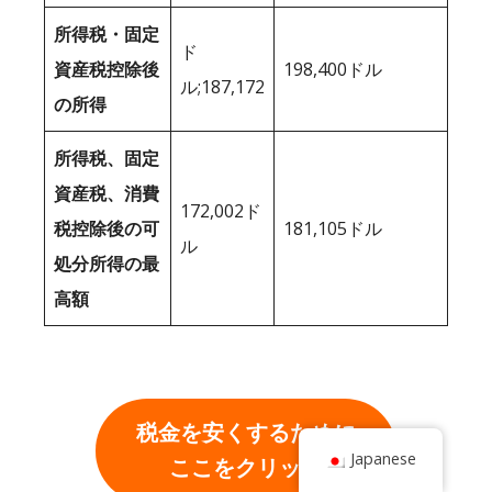
所得税・固定
ド
資産税控除後
198,400ドル
ル;187,172
の所得
所得税、固定
資産税、消費
172,002ド
税控除後の可
181,105ドル
ル
処分所得の最
高額
税金を安くするために
Japanese
ここをクリック