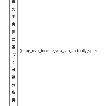
得
の
中
央
値
に
基
{{mpg_max_income_you_can_acctually_spend_inc
づ
く
可
処
分
所
得