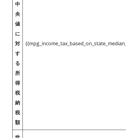
中
央
値
に
対
{{mpg_income_tax_based_on_state_median_inco
す
る
所
得
税
納
税
額
世