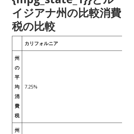
イジアナ州の比較消費
税の比較
カリフォルニア
州
の
平
均
7.25%
消
費
税
州