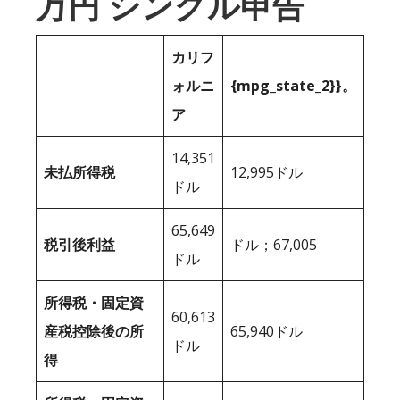
万円 シングル申告
カリフ
ォルニ
{mpg_state_2}}。
ア
14,351
未払所得税
12,995ドル
ドル
65,649
税引後利益
ドル；67,005
ドル
所得税・固定資
60,613
産税控除後の所
65,940ドル
ドル
得