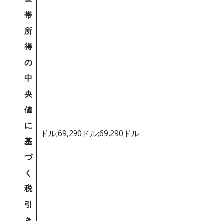
帯
所
得
の
中
央
値
に
ドル;69,290ドル;69,290ドル
基
づ
く
税
引
き