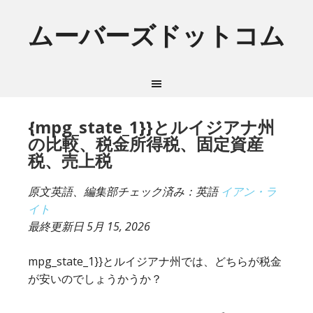
ムーバーズドットコム
{mpg_state_1}}とルイジアナ州
の比較、税金所得税、固定資産
税、売上税
原文英語、編集部チェック済み：英語
イアン・ラ
イト
最終更新日
5月 15, 2026
mpg_state_1}}とルイジアナ州では、どちらが税金
が安いのでしょうかうか？