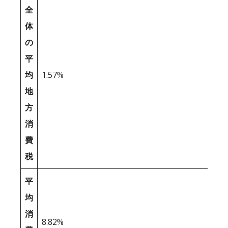
全
体
の
平
均
1.57%
地
方
消
費
税
平
均
消
8.82%