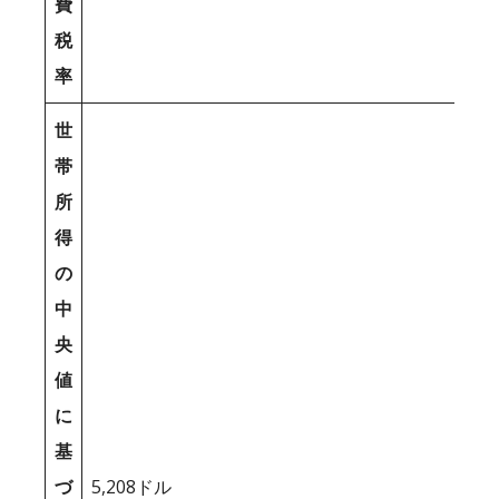
費
税
率
世
帯
所
得
の
中
央
値
に
基
づ
5,208ドル