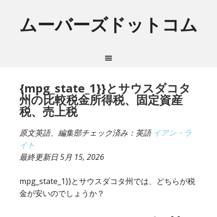
ムーバーズドットコム
{mpg_state_1}}とサウスダコタ
州の比較税金所得税、固定資産
税、売上税
原文英語、編集部チェック済み：英語
イアン・ラ
イト
最終更新日
5月 15, 2026
mpg_state_1}}とサウスダコタ州では、どちらが税
金が安いのでしょうか？