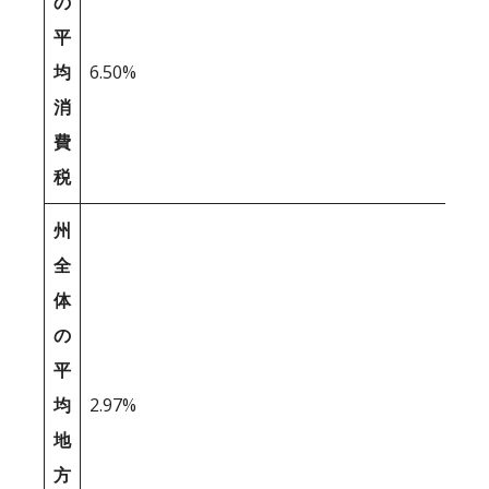
の
平
均
6.50%
消
費
税
州
全
体
の
平
均
2.97%
地
方