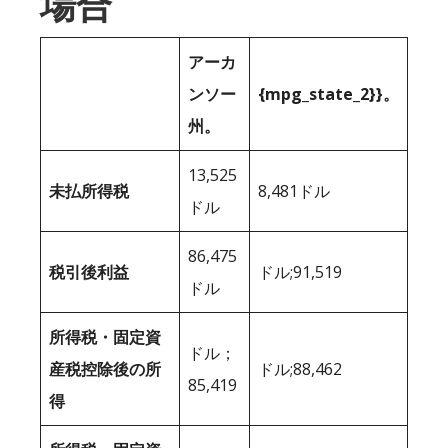
場合
アーカ
ンソー
{mpg_state_2}}。
州。
13,525
未払所得税
8,481ドル
ドル
86,475
税引後利益
ドル;91,519
ドル
所得税・固定資
ドル；
産税控除後の所
ドル;88,462
85,419
得