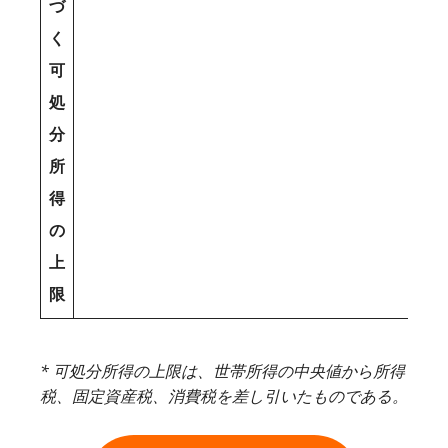
づ
く
可
処
分
所
得
の
上
限
* 可処分所得の上限は、世帯所得の中央値から所得
税、固定資産税、消費税を差し引いたものである。