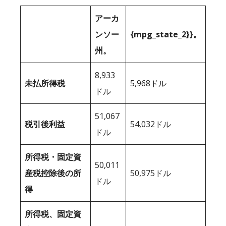
アーカ
ンソー
{mpg_state_2}}。
州。
8,933
未払所得税
5,968ドル
ドル
51,067
税引後利益
54,032ドル
ドル
所得税・固定資
50,011
産税控除後の所
50,975ドル
ドル
得
所得税、固定資