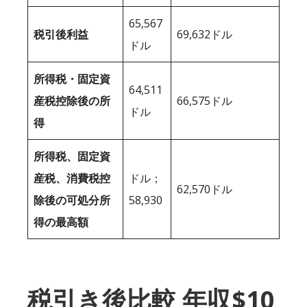
65,567
税引後利益
69,632ドル
ドル
所得税・固定資
64,511
産税控除後の所
66,575ドル
ドル
得
所得税、固定資
産税、消費税控
ドル；
62,570ドル
除後の可処分所
58,930
得の最高額
税引き後比較 年収$10