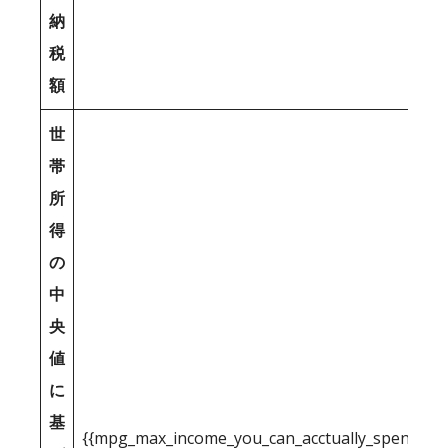
納
税
額
世
帯
所
得
の
中
央
値
に
基
{{mpg_max_income_you_can_acctually_spend_inc