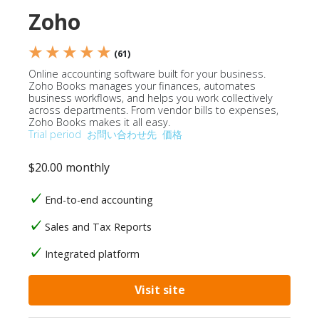
Zoho
★ ★ ★ ★ ★
(61)
Online accounting software built for your business.
Zoho Books manages your finances, automates
business workflows, and helps you work collectively
across departments. From vendor bills to expenses,
Zoho Books makes it all easy.
Trial period
お問い合わせ先
価格
$20.00 monthly
End-to-end accounting
Sales and Tax Reports
Integrated platform
Visit site