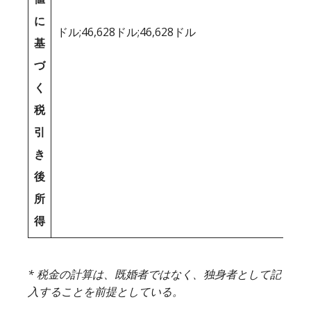
に
ドル;46,628ドル;46,628ドル
基
づ
く
税
引
き
後
所
得
* 税金の計算は、既婚者ではなく、独身者として記
入することを前提としている。