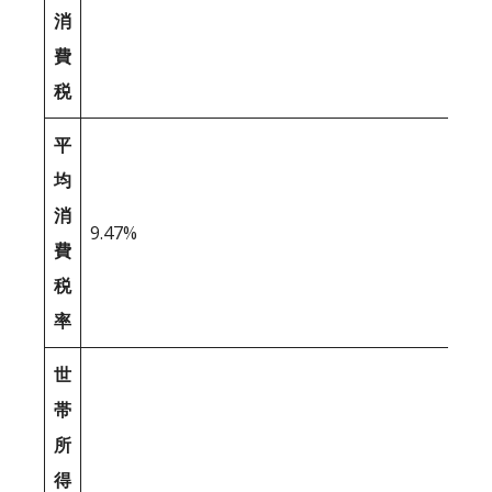
消
費
税
平
均
消
9.47%
費
税
率
世
帯
所
得