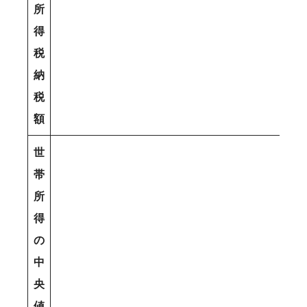
所
得
税
納
税
額
世
帯
所
得
の
中
央
値