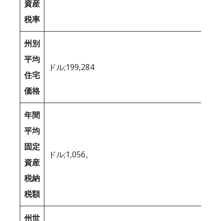
資産
税率
州別
平均
ドル;199,284
住宅
価格
年間
平均
固定
ドル;1,056。
資産
税納
税額
州世