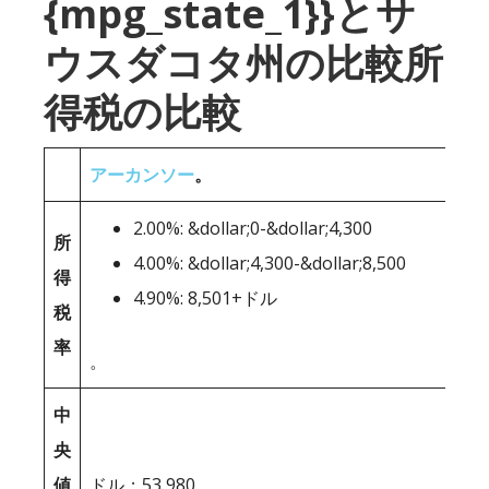
{mpg_state_1}}とサ
ウスダコタ州の比較所
得税の比較
アーカンソー
。
2.00%: &dollar;0-&dollar;4,300
所
4.00%: &dollar;4,300-&dollar;8,500
得
4.90%: 8,501+ドル
税
率
。
中
央
値
ドル；53,980