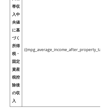
帯収
入中
央値
に基
づく
所得
{{mpg_average_income_after_property_tax_1
税・
固定
資産
税控
除後
の収
入