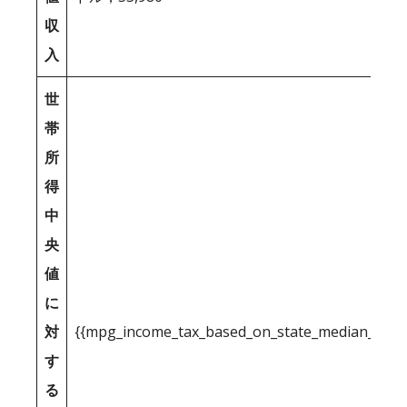
収
入
世
帯
所
得
中
央
値
に
対
{{mpg_income_tax_based_on_state_median_inco
す
る