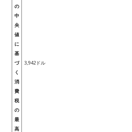
の
中
央
値
に
基
づ
3,942ドル
く
消
費
税
の
最
高