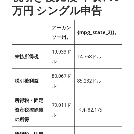
万円 シングル申告
アーカン
{mpg_state_2}}。
ソー州。
19,933ド
未払所得税
14,768ドル
ル
80,067ド
税引後利益
85,232ドル
ル
所得税・固定
79,011ド
資産税控除後
ドル;82,175
ル
の所得