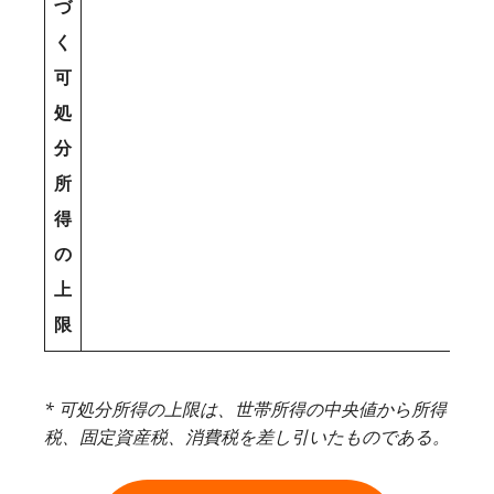
づ
く
可
処
分
所
得
の
上
限
* 可処分所得の上限は、世帯所得の中央値から所得
税、固定資産税、消費税を差し引いたものである。