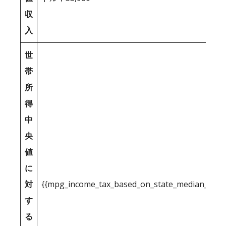
収
入
世
帯
所
得
中
央
値
に
対
{{mpg_income_tax_based_on_state_median_inco
す
る