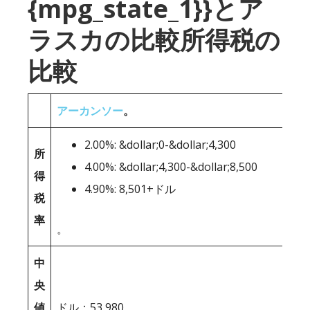
{mpg_state_1}}とア
ラスカの比較所得税の
比較
アーカンソー
。
2.00%: &dollar;0-&dollar;4,300
所
4.00%: &dollar;4,300-&dollar;8,500
得
4.90%: 8,501+ドル
税
率
。
中
央
値
ドル；53,980