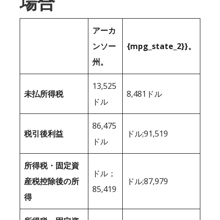
場合
アーカ
ンソー
{mpg_state_2}}。
州。
13,525
未払所得税
8,481ドル
ドル
86,475
税引後利益
ドル;91,519
ドル
所得税・固定資
ドル；
産税控除後の所
ドル;87,979
85,419
得