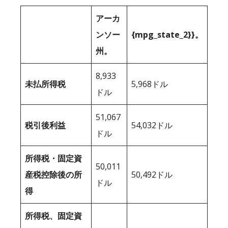
アーカ
ンソー
{mpg_state_2}}。
州。
8,933
未払所得税
5,968ドル
ドル
51,067
税引後利益
54,032ドル
ドル
所得税・固定資
50,011
産税控除後の所
50,492ドル
ドル
得
所得税、固定資