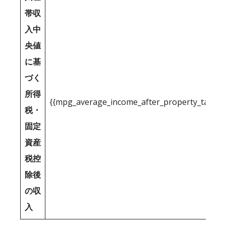
帯収
入中
央値
に基
づく
所得
{{mpg_average_income_after_property_tax_1
税・
固定
資産
税控
除後
の収
入