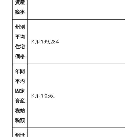
資産
税率
州別
平均
ドル;199,284
住宅
価格
年間
平均
固定
ドル;1,056。
資産
税納
税額
州世