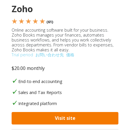
Zoho
★ ★ ★ ★ ★
(61)
Online accounting software built for your business.
Zoho Books manages your finances, automates
business workflows, and helps you work collectively
across departments. From vendor bills to expenses,
Zoho Books makes it all easy.
Trial period
お問い合わせ先
価格
$20.00 monthly
End-to-end accounting
Sales and Tax Reports
Integrated platform
Visit site