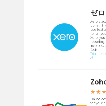
ゼロ
Xero's ac
born in th
use featu
to run yo
Xero, you
reporting
invoices,
faster.
Trial peri
格
Zoh
★ ★ 
Online acc
for your 