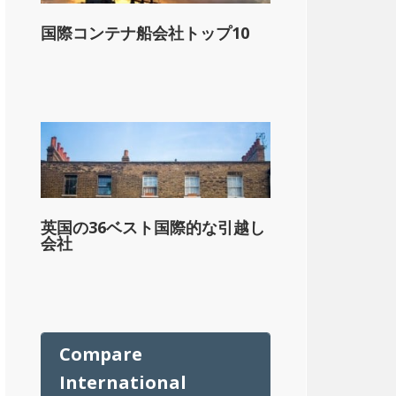
ル
国際コンテナ船会社トップ10
英国の36ベスト国際的な引越し
会社