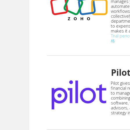
manages y
automate
workflows
collective
departmen
to expen
makes it a
Trial peri
格
Pilo
Pilot give
financial
to manag
combining
software,
advisors,
strategy i