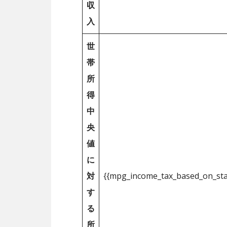
収
入
世
帯
所
得
中
央
値
に
対
{{mpg_income_tax_based_on_st
す
る
所