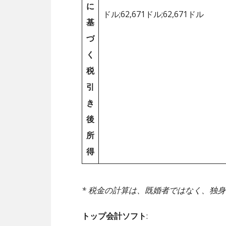
に
ドル;62,671ドル;62,671ドル
基
づ
く
税
引
き
後
所
得
* 税金の計算は、既婚者ではなく、独
トップ会計ソフト
: