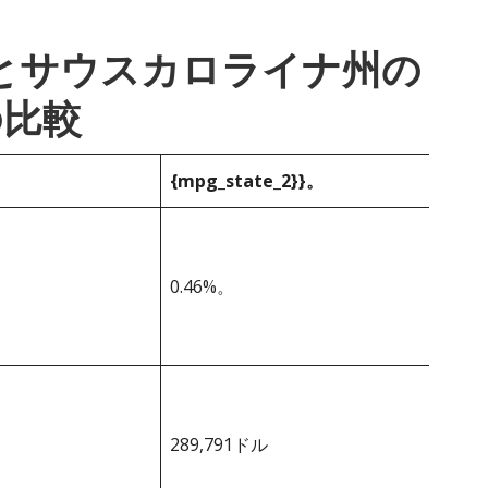
_1}}とサウスカロライナ州の
の比較
{mpg_state_2}}。
0.46%。
289,791ドル