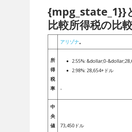
{mpg_state
比較所得税の比
アリゾナ
。
所
2.55%: &dollar;0-&dollar;28
得
2.98%: 28,654+ドル
税
。
率
中
央
値
73,450ドル