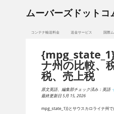
ムーバーズドットコ
コンテナ輸送料金
送金サービス
国際ム
{mpg_stat
ナ州の比較、
税、売上税
原文英語、編集部チェック済み：英語
最終更新日
5月 15, 2026
mpg_state_1}}とサウスカロラ