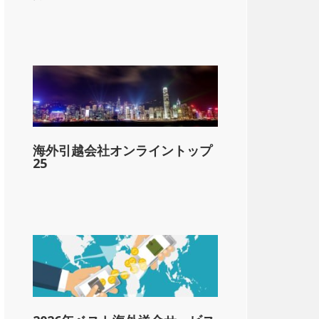
lar;3,200
海外引越会社オンライントップ
-&dollar;16,040
25