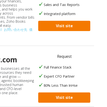
our finances,
Sales and Tax Reports
s business
, and helps you work
ly across
Integrated platform
ts. From vendor bills
ses, Zoho Books
ll easy.
Visit site
od
お問い合わせ先
価
Request
t.com
Full Finance Stack
s businesses all the
 resources they need
Expert CFO Partner
e and grow —
 agentic bookkeeping
 trusted human
80% Less Than InHse
 and CFO-level
n one place.
Visit site