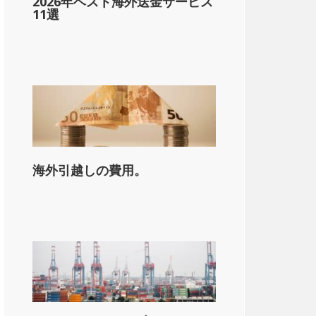
2026年ベスト海外送金サービス
11選
海外引越しの費用。
on_state_median_single_2}}。