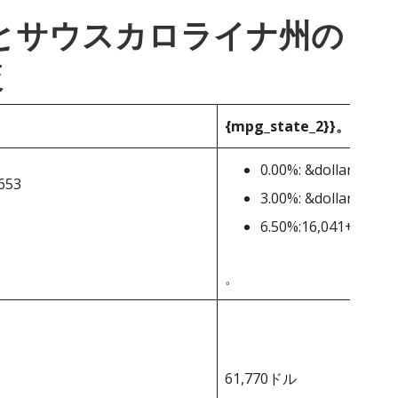
_1}}とサウスカロライナ州の
較
{mpg_state_2}}。
0.00%: &dollar;0-&dol
,653
3.00%: &dollar;3,201
6.50%:16,041+ドル
。
61,770ドル