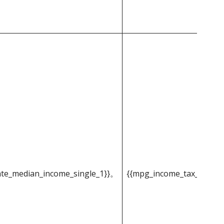
ate_median_income_single_1}}。
{{mpg_income_tax_based_