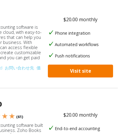
$20.00 monthly
counting software is
e cloud, with easy-to-
Phone integration
res that can help you
ur business. With
Automated workflows
 can access flexible
, create customizable
Push notifications
 and you can get paid
od
お問い合わせ先
価
Visit site
o
$20.00 monthly
★ ★ ★
(61)
ounting software built
End-to-end accounting
business. Zoho Books