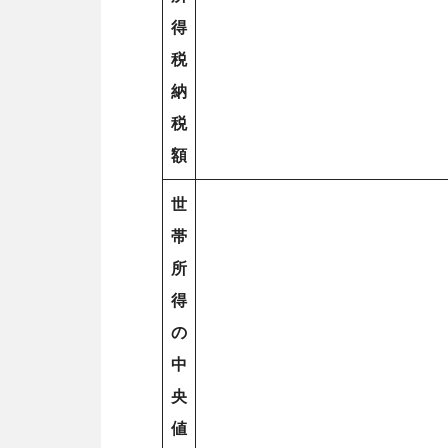
得
税
納
税
額
世
帯
所
得
の
中
央
値