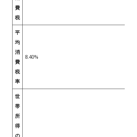
費
税
平
均
消
8.40%
費
税
率
世
帯
所
得
の