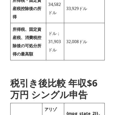
所得税・固定資
34,582
産税控除後の所
33,929ドル
ドル
得
所得税、固定資
ドル；
産税、消費税控
31,903
32,008ドル
除後の可処分所
ドル
得の最高額
税引き後比較 年収$6
万円 シングル申告
アリゾ
{mpg_state_2}}。