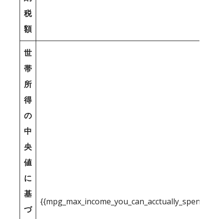
税
額
世
帯
所
得
の
中
央
値
に
基
{{mpg_max_income_you_can_acctually_spend_inc
づ