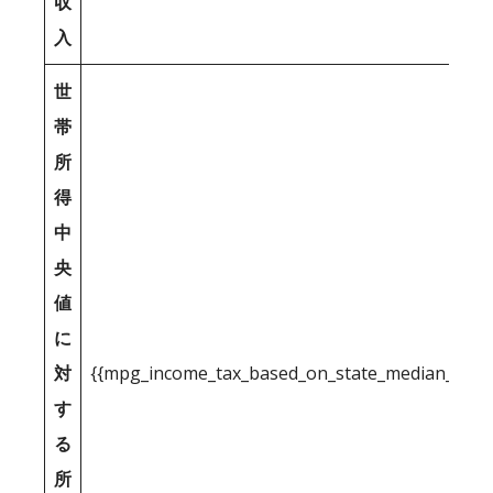
収
入
世
帯
所
得
中
央
値
に
対
{{mpg_income_tax_based_on_state_median_inco
す
る
所