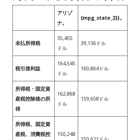
アリゾ
{mpg_state_2}}。
ナ。
35,455
未払所得税
39,136ドル
ドル
164,545
税引後利益
160,864ドル
ドル
所得税・固定資
162,868
産税控除後の所
159,658ドル
ドル
得
所得税、固定資
産税、消費税控
150,248
150,621ドル