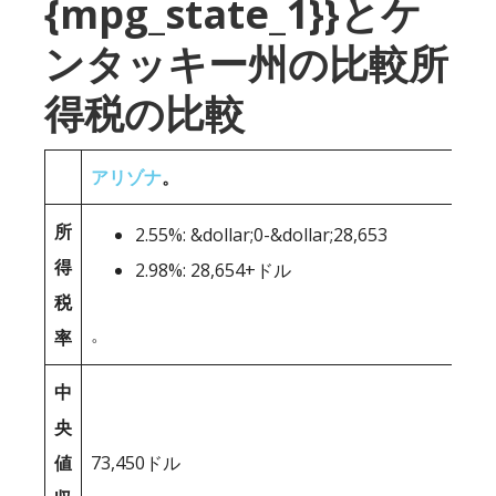
{mpg_state_1}}とケ
ンタッキー州の比較所
得税の比較
アリゾナ
。
所
2.55%: &dollar;0-&dollar;28,653
得
2.98%: 28,654+ドル
税
。
率
中
央
値
73,450ドル