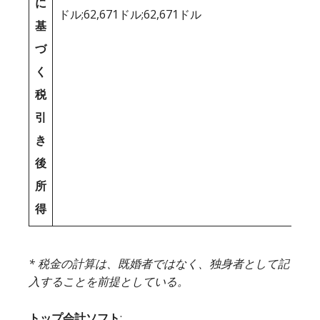
に
ドル;62,671ドル;62,671ドル
基
づ
く
税
引
き
後
所
得
* 税金の計算は、既婚者ではなく、独身者として記
入することを前提としている。
トップ会計ソフト
: