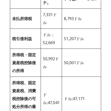
ナ。
7,331ド
未払所得税
8,793ドル
ル
ドル；
税引後利益
51,207ドル
52,669
所得税・固定
50,992ド
資産税控除後
50,001ドル
ル
の所得
所得税、固定
資産税、消費
ド
税控除後の可
ドル;47,171
ル;47,041
処分所得の最