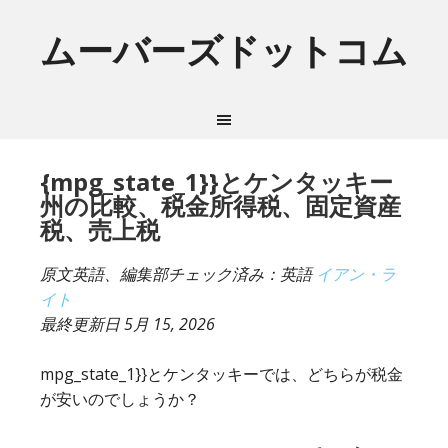
ムーバーズドットコム
{mpg_state_1}}とケンタッキー
州の比較、税金所得税、固定資産
税、売上税
原文英語、編集部チェック済み：英語
イアン・ラ
イト
最終更新日
5月 15, 2026
mpg_state_1}}とケンタッキーでは、どちらが税金
が安いのでしょうか？