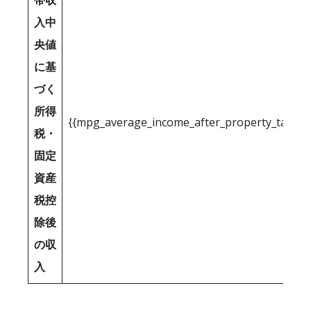
帯収
入中
央値
に基
づく
所得
{{mpg_average_income_after_property_tax_1
税・
固定
資産
税控
除後
の収
入