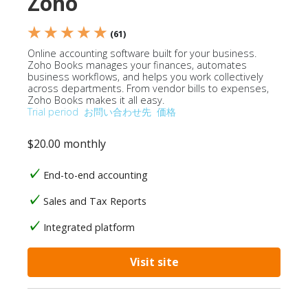
Zoho
★ ★ ★ ★ ★
(61)
Online accounting software built for your business.
Zoho Books manages your finances, automates
business workflows, and helps you work collectively
across departments. From vendor bills to expenses,
Zoho Books makes it all easy.
Trial period
お問い合わせ先
価格
$20.00 monthly
End-to-end accounting
Sales and Tax Reports
Integrated platform
Visit site