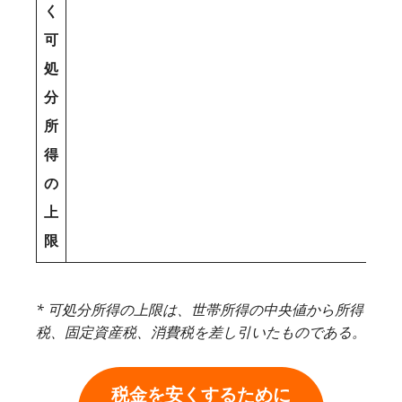
く
可
処
分
所
得
の
上
限
* 可処分所得の上限は、世帯所得の中央値から所得
税、固定資産税、消費税を差し引いたものである。
税金を安くするために