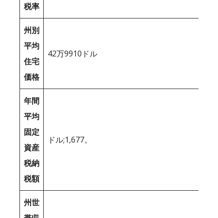
税率
州別
平均
42万9910ドル
住宅
価格
年間
平均
固定
ドル;1,677。
資産
税納
税額
州世