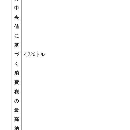
中
央
値
に
基
づ
4,726ドル
く
消
費
税
の
最
高
納