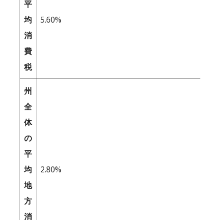
平
均
5.60%
消
費
税
州
全
体
の
平
均
2.80%
地
方
消