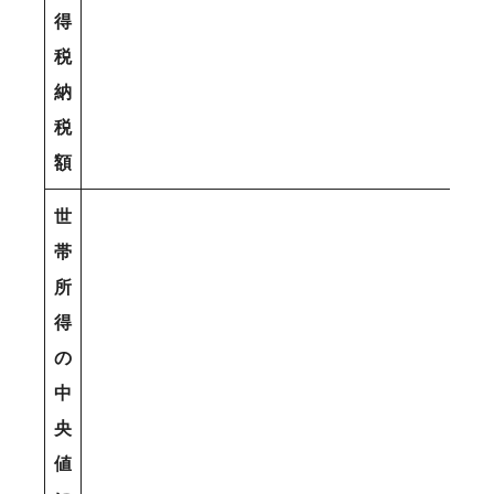
得
税
納
税
額
世
帯
所
得
の
中
央
値