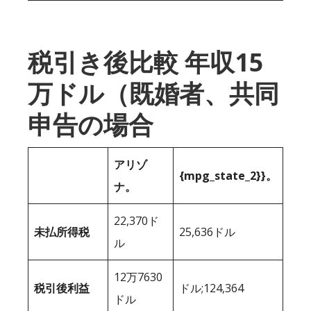
税引き後比較 年収15
万ドル（既婚者、共同
申告の場合
アリゾ
{mpg_state_2}}。
ナ。
22,370ド
未払所得税
25,636ドル
ル
12万7630
税引後利益
ドル;124,364
ドル