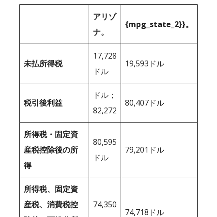
アリゾ
{mpg_state_2}}。
ナ。
17,728
未払所得税
19,593ドル
ドル
ドル；
税引後利益
80,407ドル
82,272
所得税・固定資
80,595
産税控除後の所
79,201ドル
ドル
得
所得税、固定資
産税、消費税控
74,350
74,718ドル