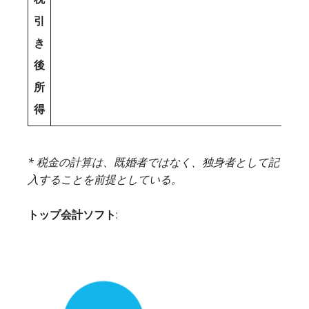
引
き
後
所
得
* 税金の計算は、既婚者ではなく、独身者として記
入することを前提としている。
トップ会計ソフト
: