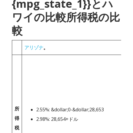
{mpg_state_1}}とハ
ワイの比較所得税の比
較
アリゾナ
。
所
2.55%: &dollar;0-&dollar;28,653
得
2.98%: 28,654+ドル
税