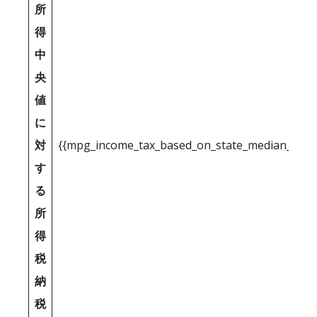
所
得
中
央
値
に
対
{{mpg_income_tax_based_on_state_median_inco
す
る
所
得
税
納
税