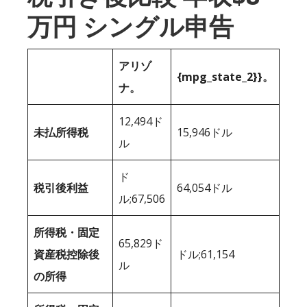
万円 シングル申告
アリゾ
{mpg_state_2}}。
ナ。
12,494ド
未払所得税
15,946ドル
ル
ド
税引後利益
64,054ドル
ル;67,506
所得税・固定
65,829ド
資産税控除後
ドル;61,154
ル
の所得