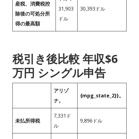
産税、消費税控
31,903
30,393ドル
除後の可処分所
ドル
得の最高額
税引き後比較 年収$6
万円 シングル申告
アリゾ
{mpg_state_2}}。
ナ。
7,331ド
未払所得税
9,896ドル
ル