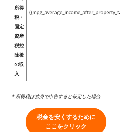
所得
{{mpg_average_income_after_property_tax_1
税・
固定
資産
税控
除後
の収
入
* 所得税は独身で申告すると仮定した場合
税金を安くするために
ここをクリック