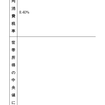
均
消
8.40%
費
税
率
世
帯
所
得
の
中
央
値
に