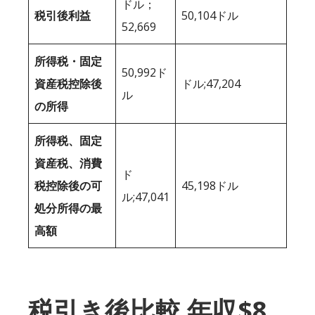
ドル；
税引後利益
50,104ドル
52,669
所得税・固定
50,992ド
資産税控除後
ドル;47,204
ル
の所得
所得税、固定
資産税、消費
ド
税控除後の可
45,198ドル
ル;47,041
処分所得の最
高額
税引き後比較 年収$8