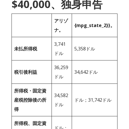
$40,000、独身申告
アリゾ
{mpg_state_2}}。
ナ。
3,741
未払所得税
5,358ドル
ドル
36,259
税引後利益
34,642ドル
ドル
所得税・固定資
34,582
産税控除後の所
ドル；31,742ドル
ドル
得
所得税、固定資
ドル；