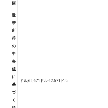
額
世
帯
所
得
の
中
央
値
に
ドル;62,671ドル;62,671ドル
基
づ
く
税