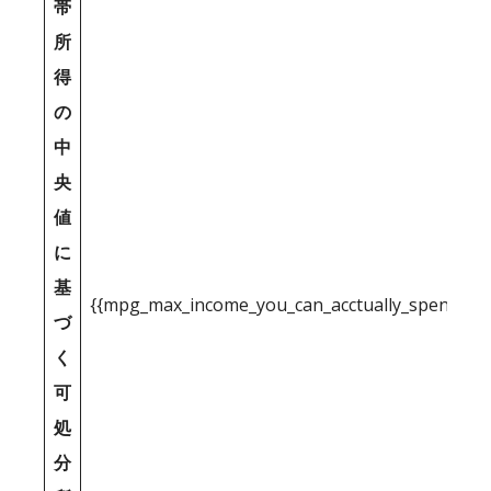
帯
所
得
の
中
央
値
に
基
{{mpg_max_income_you_can_acctually_spend_inc
づ
く
可
処
分