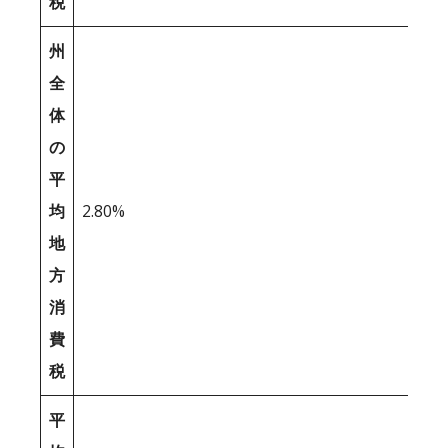
税
州
全
体
の
平
均
2.80%
地
方
消
費
税
平