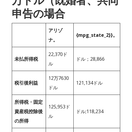
万ドル（既婚者、共同
申告の場合
アリゾ
{mpg_state_2}}。
ナ。
22,370ド
未払所得税
ドル；28,866
ル
12万7630
税引後利益
121,134ドル
ドル
所得税・固定
125,953ド
資産税控除後
ドル;118,234
ル
の所得