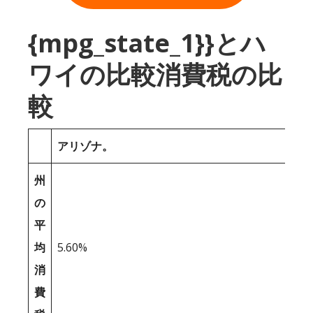
{mpg_state_1}}とハ
ワイの比較消費税の比
較
アリゾナ。
州
の
平
均
5.60%
消
費