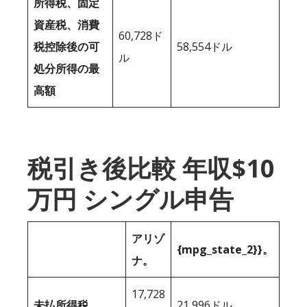
所得税、固定
資産税、消費
60,728ド
税控除後の可
58,554ドル
ル
処分所得の最
高額
税引き後比較 年収$10
万円 シングル申告
アリゾ
{mpg_state_2}}。
ナ。
17,728
未払所得税
21,996ドル