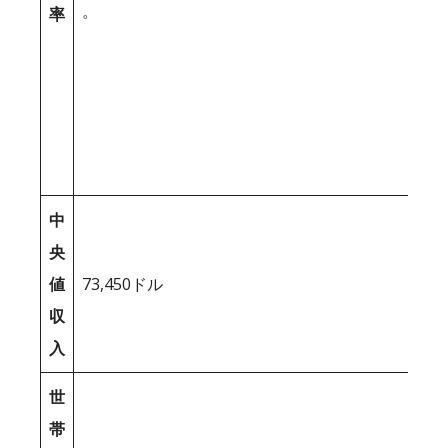
。
率
中
央
値
73,450ドル
収
入
世
帯