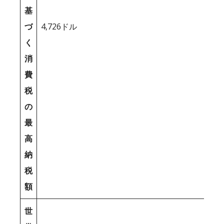
基
づ
4,726ドル
く
消
費
税
の
最
高
納
税
額
世