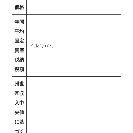
価格
年間
平均
固定
ドル;1,677。
資産
税納
税額
州世
帯収
入中
央値
に基
づく