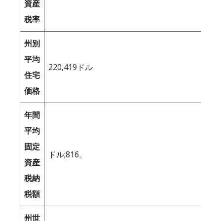
資産
税率
州別
平均
220,419ドル
住宅
価格
年間
平均
固定
ドル;816。
資産
税納
税額
州世