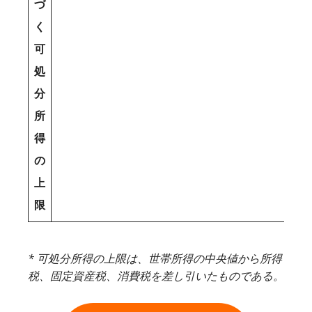
づ
く
可
処
分
所
得
の
上
限
* 可処分所得の上限は、世帯所得の中央値から所得
税、固定資産税、消費税を差し引いたものである。