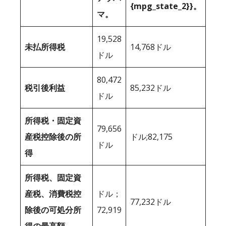
{mpg_state_2}}。
マ。
19,528
未払所得税
14,768ドル
ドル
80,472
税引後利益
85,232ドル
ドル
所得税・固定資
79,656
産税控除後の所
ドル;82,175
ドル
得
所得税、固定資
産税、消費税控
ドル；
77,232ドル
除後の可処分所
72,919