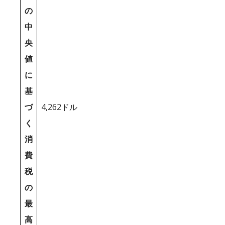
の
中
央
値
に
基
づ
4,262ドル
く
消
費
税
の
最
高