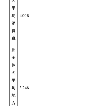
の
平
均
4.00%
消
費
税
州
全
体
の
平
均
5.24%
地
方