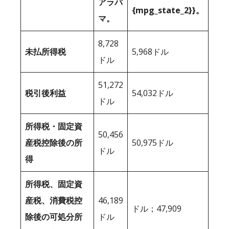
アラバ
{mpg_state_2}}。
マ。
8,728
未払所得税
5,968ドル
ドル
51,272
税引後利益
54,032ドル
ドル
所得税・固定資
50,456
産税控除後の所
50,975ドル
ドル
得
所得税、固定資
産税、消費税控
46,189
ドル；47,909
除後の可処分所
ドル