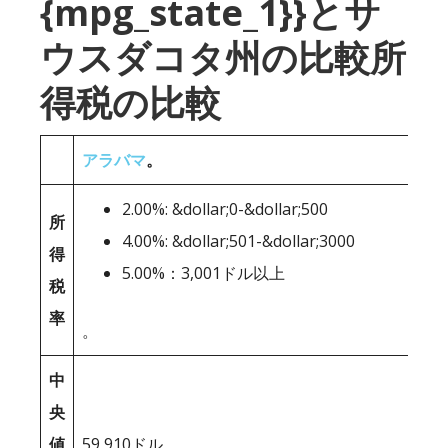
{mpg_state_1}}とサ
ウスダコタ州の比較所
得税の比較
アラバマ
。
2.00%: &dollar;0-&dollar;500
所
4.00%: &dollar;501-&dollar;3000
得
5.00%：3,001ドル以上
税
率
。
中
央
値
59,910ドル