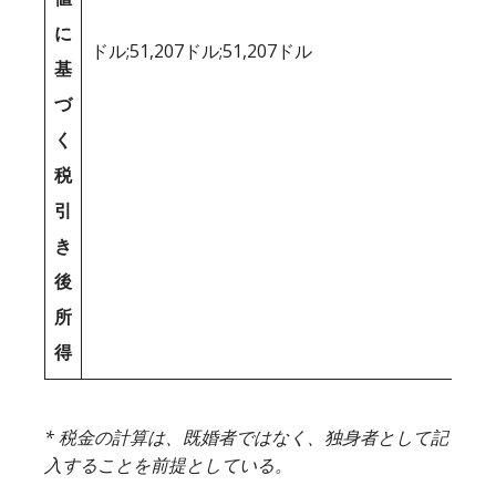
に
ドル;51,207ドル;51,207ドル
基
づ
く
税
引
き
後
所
得
* 税金の計算は、既婚者ではなく、独身者として記
入することを前提としている。