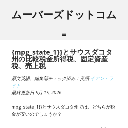
ムーバーズドットコム
{mpg_state_1}}とサウスダコタ
州の比較税金所得税、固定資産
税、売上税
原文英語、編集部チェック済み：英語
イアン・ラ
イト
最終更新日
5月 15, 2026
mpg_state_1}}とサウスダコタ州では、どちらが税
金が安いのでしょうか？