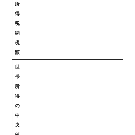
所
得
税
納
税
額
世
帯
所
得
の
中
央
値