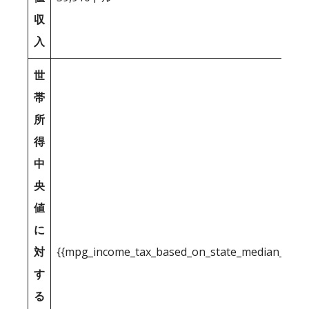
収
入
世
帯
所
得
中
央
値
に
対
{{mpg_income_tax_based_on_state_median_inco
す
る