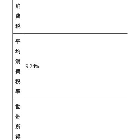
消
費
税
平
均
消
9.24%
費
税
率
世
帯
所
得