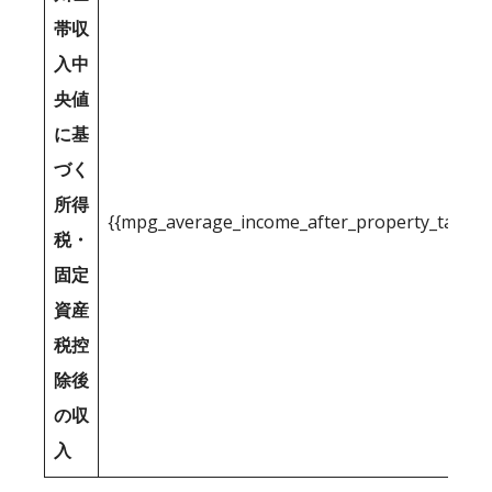
帯収
入中
央値
に基
づく
所得
{{mpg_average_income_after_property_tax_1
税・
固定
資産
税控
除後
の収
入