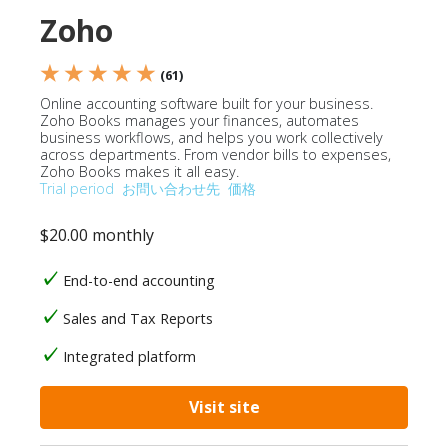
Zoho
★ ★ ★ ★ ★
(61)
Online accounting software built for your business.
Zoho Books manages your finances, automates
business workflows, and helps you work collectively
across departments. From vendor bills to expenses,
Zoho Books makes it all easy.
Trial period
お問い合わせ先
価格
$20.00 monthly
End-to-end accounting
Sales and Tax Reports
Integrated platform
Visit site