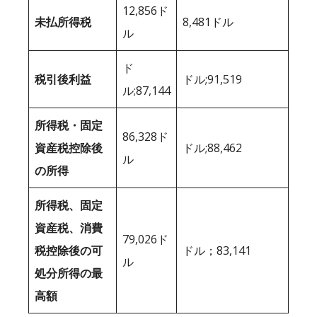
12,856ド
未払所得税
8,481ドル
ル
ド
税引後利益
ドル;91,519
ル;87,144
所得税・固定
86,328ド
資産税控除後
ドル;88,462
ル
の所得
所得税、固定
資産税、消費
79,026ド
税控除後の可
ドル；83,141
ル
処分所得の最
高額