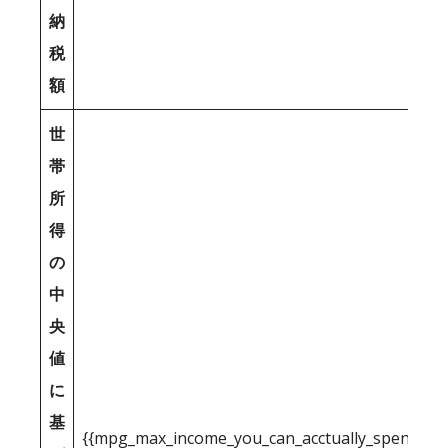
納
税
額
世
帯
所
得
の
中
央
値
に
基
{{mpg_max_income_you_can_acctually_spend_inc