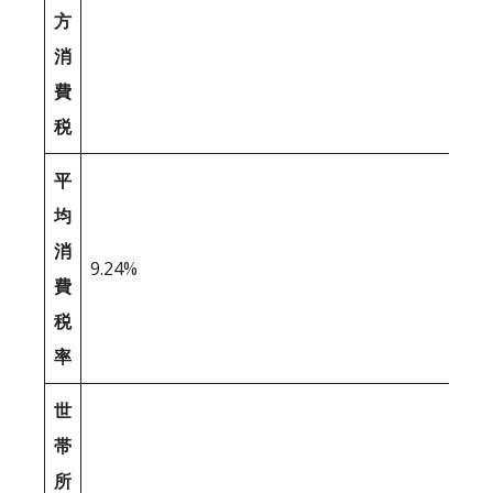
方
消
費
税
平
均
消
9.24%
費
税
率
世
帯
所