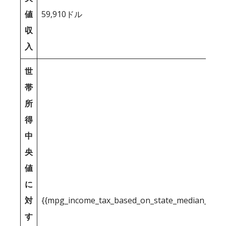
値
59,910ドル
収
入
世
帯
所
得
中
央
値
に
対
{{mpg_income_tax_based_on_state_median_inco
す