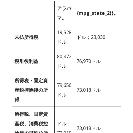
アラバ
{mpg_state_2}}。
マ。
19,528
未払所得税
ドル；23,030
ドル
80,472
税引後利益
76,970ドル
ドル
所得税・固定資
79,656
産税控除後の所
73,018ドル
ドル
得
所得税、固定資
産税、消費税控
ドル；
73,018ドル