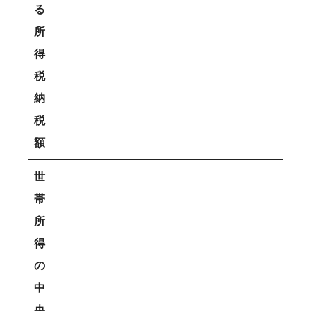
る
所
得
税
納
税
額
世
帯
所
得
の
中
央