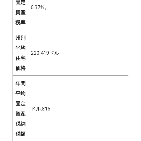
固定
0.37%。
資産
税率
州別
平均
220,419ドル
住宅
価格
年間
平均
固定
ドル;816。
資産
税納
税額