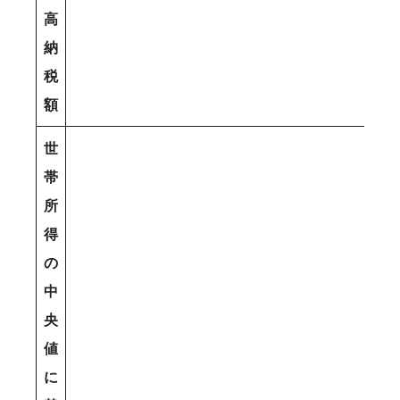
高
納
税
額
世
帯
所
得
の
中
央
値
に