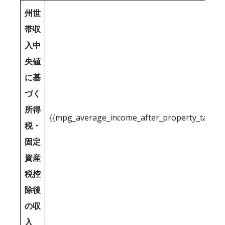
州世
帯収
入中
央値
に基
づく
所得
{{mpg_average_income_after_property_tax_1
税・
固定
資産
税控
除後
の収
入