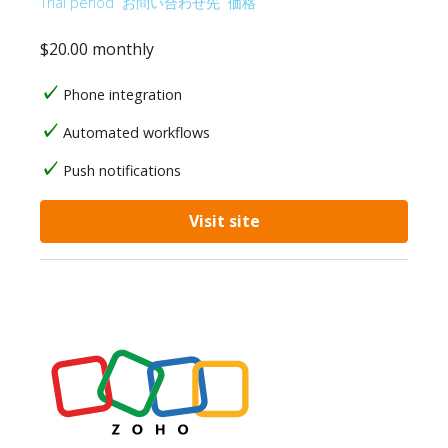
Trial period
お問い合わせ先
価格
$20.00 monthly
Phone integration
Automated workflows
Push notifications
Visit site