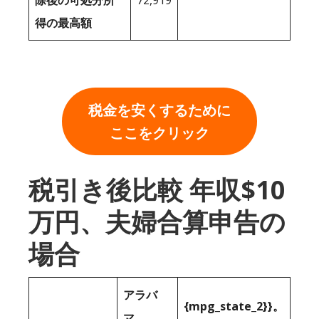
除後の可処分所
72,919
得の最高額
税金を安くするために
ここをクリック
税引き後比較 年収$10
万円、夫婦合算申告の
場合
アラバ
{mpg_state_2}}。
マ。