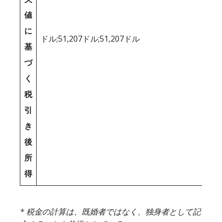
値
に
ドル;51,207ドル;51,207ドル
基
づ
く
税
引
き
後
所
得
* 税金の計算は、既婚者ではなく、独身者として記