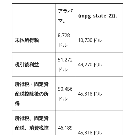
アラバ
{mpg_state_2}}。
マ。
8,728
未払所得税
10,730ドル
ドル
51,272
税引後利益
49,270ドル
ドル
所得税・固定資
50,456
産税控除後の所
45,318ドル
ドル
得
所得税、固定資
産税、消費税控
46,189
45,318ドル