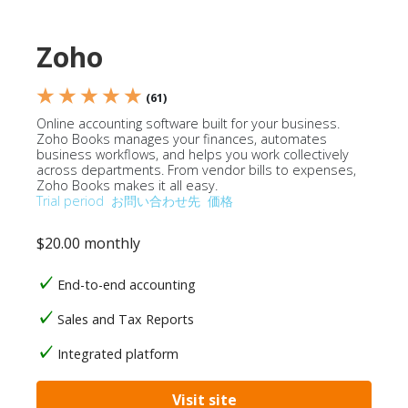
Zoho
★ ★ ★ ★ ★
(61)
Online accounting software built for your business.
Zoho Books manages your finances, automates
business workflows, and helps you work collectively
across departments. From vendor bills to expenses,
Zoho Books makes it all easy.
Trial period
お問い合わせ先
価格
$20.00 monthly
End-to-end accounting
Sales and Tax Reports
Integrated platform
Visit site