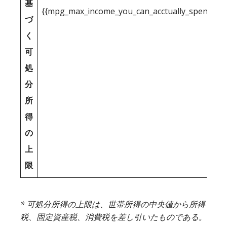
基
{{mpg_max_income_you_can_acctually_spend_inc
づ
く
可
処
分
所
得
の
上
限
* 可処分所得の上限は、世帯所得の中央値から所得
税、固定資産税、消費税を差し引いたものである。