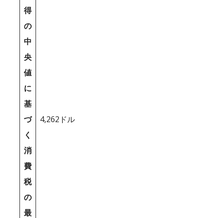
得
の
中
央
値
に
基
づ
4,262ドル
く
消
費
税
の
最