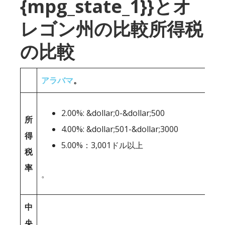
{mpg_state_1}}とオ
レゴン州の比較所得税
の比較
アラバマ
。
2.00%: &dollar;0-&dollar;500
所
4.00%: &dollar;501-&dollar;3000
得
5.00%：3,001ドル以上
税
率
。
中
央