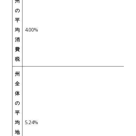
州
の
平
均
4.00%
消
費
税
州
全
体
の
平
均
5.24%
地