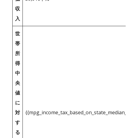
収
入
世
帯
所
得
中
央
値
に
対
{{mpg_income_tax_based_on_state_median_inco
す
る