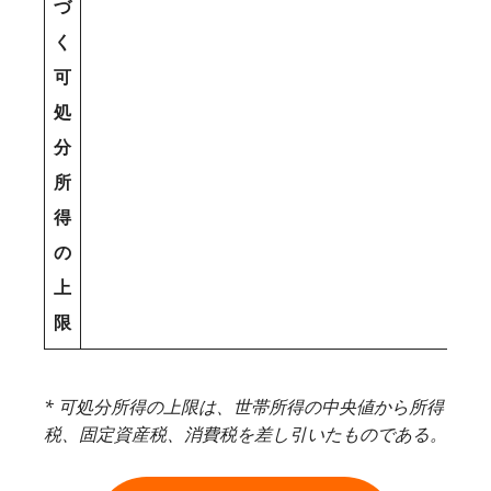
づ
く
可
処
分
所
得
の
上
限
* 可処分所得の上限は、世帯所得の中央値から所得
税、固定資産税、消費税を差し引いたものである。