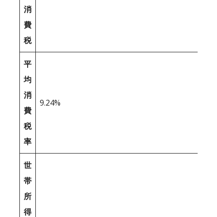
消
費
税
平
均
消
9.24%
費
税
率
世
帯
所
得