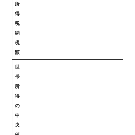
所
得
税
納
税
額
世
帯
所
得
の
中
央
値