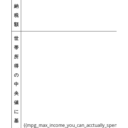
納
税
額
世
帯
所
得
の
中
央
値
に
基
{{mpg_max_income_you_can_acctually_spend_inc