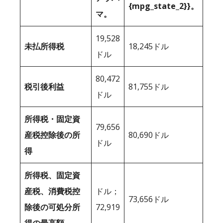
{mpg_state_2}}。
マ。
19,528
未払所得税
18,245ドル
ドル
80,472
税引後利益
81,755ドル
ドル
所得税・固定資
79,656
産税控除後の所
80,690ドル
ドル
得
所得税、固定資
産税、消費税控
ドル；
73,656ドル
除後の可処分所
72,919