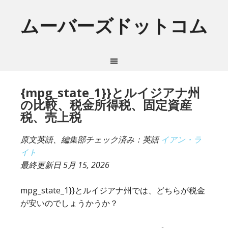
ムーバーズドットコム
{mpg_state_1}}とルイジアナ州
の比較、税金所得税、固定資産
税、売上税
原文英語、編集部チェック済み：英語
イアン・ラ
イト
最終更新日
5月 15, 2026
mpg_state_1}}とルイジアナ州では、どちらが税金
が安いのでしょうかうか？