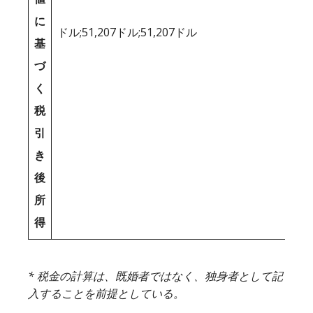
に
ドル;51,207ドル;51,207ドル
基
づ
く
税
引
き
後
所
得
* 税金の計算は、既婚者ではなく、独身者として記
入することを前提としている。