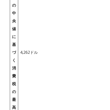
の
中
央
値
に
基
づ
4,262ドル
く
消
費
税
の
最
高