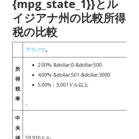
{mpg_state_1}}とル
イジアナ州の比較所得
税の比較
アラバマ
。
2.00%: &dollar;0-&dollar;500
所
4.00%: &dollar;501-&dollar;3000
得
5.00%：3,001ドル以上
税
率
。
中
央
値
59,910ドル