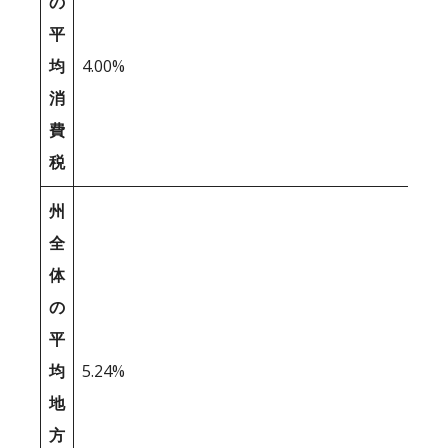
の
平
均
4.00%
消
費
税
州
全
体
の
平
均
5.24%
地
方