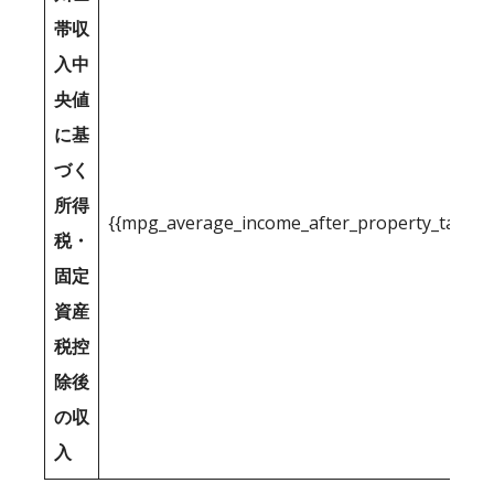
帯収
入中
央値
に基
づく
所得
{{mpg_average_income_after_property_tax_1
税・
固定
資産
税控
除後
の収
入