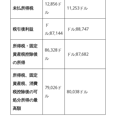
12,856ド
未払所得税
11,253ドル
ル
ド
税引後利益
ドル;88,747
ル;87,144
所得税・固定
86,328ド
資産税控除後
ドル;87,682
ル
の所得
所得税、固定
資産税、消費
79,026ド
税控除後の可
80,038ドル
ル
処分所得の最
高額