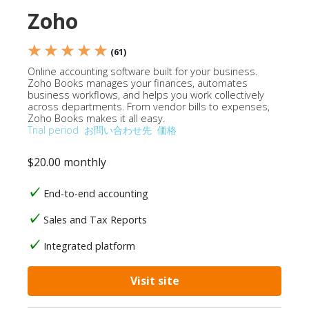
Zoho
★ ★ ★ ★ ★
(61)
Online accounting software built for your business.
Zoho Books manages your finances, automates
business workflows, and helps you work collectively
across departments. From vendor bills to expenses,
Zoho Books makes it all easy.
Trial period
お問い合わせ先
価格
$20.00 monthly
End-to-end accounting
Sales and Tax Reports
Integrated platform
Visit site