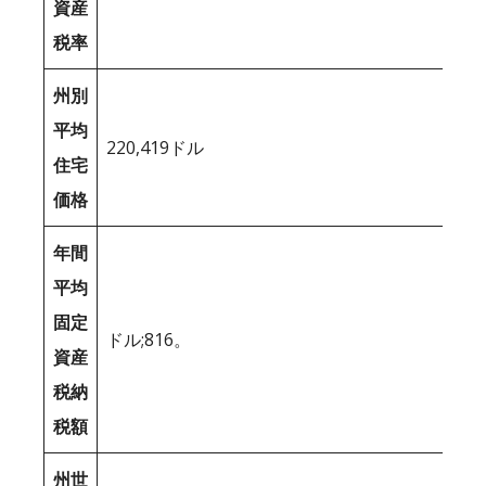
資産
税率
州別
平均
220,419ドル
住宅
価格
年間
平均
固定
ドル;816。
資産
税納
税額
州世