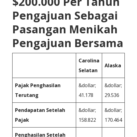
$200.000 Per Tahun
Pengajuan Sebagai
Pasangan Menikah
Pengajuan Bersama
Carolina
Alaska
Selatan
Pajak Penghasilan
&dollar;
&dollar;
Terutang
41.178
29.536
Pendapatan Setelah
&dollar;
&dollar;
Pajak
158.822
170.464
Penghasilan Setelah