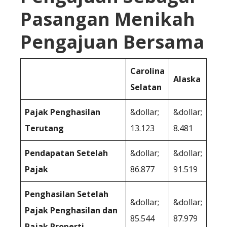
Pasangan Menikah
Pengajuan Bersama
Carolina
Alaska
Selatan
Pajak Penghasilan
&dollar;
&dollar;
Terutang
13.123
8.481
Pendapatan Setelah
&dollar;
&dollar;
Pajak
86.877
91.519
Penghasilan Setelah
&dollar;
&dollar;
Pajak Penghasilan dan
85.544
87.979
Pajak Properti