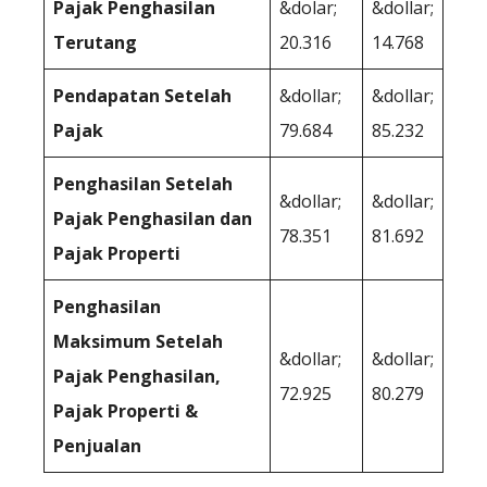
Pajak Penghasilan
&dolar;
&dollar;
Terutang
20.316
14.768
Pendapatan Setelah
&dollar;
&dollar;
Pajak
79.684
85.232
Penghasilan Setelah
&dollar;
&dollar;
Pajak Penghasilan dan
78.351
81.692
Pajak Properti
Penghasilan
Maksimum Setelah
&dollar;
&dollar;
Pajak Penghasilan,
72.925
80.279
Pajak Properti &
Penjualan