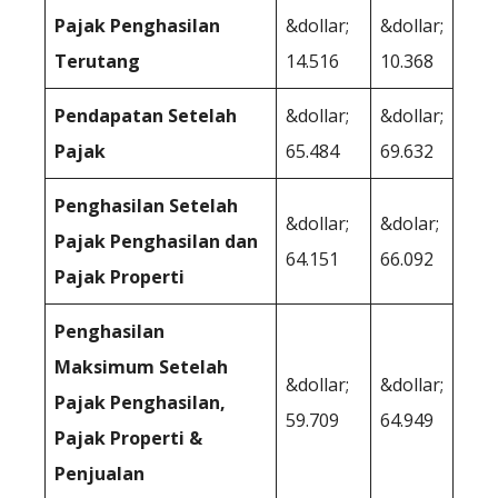
Pajak Penghasilan
&dollar;
&dollar;
Terutang
14.516
10.368
Pendapatan Setelah
&dollar;
&dollar;
Pajak
65.484
69.632
Penghasilan Setelah
&dollar;
&dolar;
Pajak Penghasilan dan
64.151
66.092
Pajak Properti
Penghasilan
Maksimum Setelah
&dollar;
&dollar;
Pajak Penghasilan,
59.709
64.949
Pajak Properti &
Penjualan