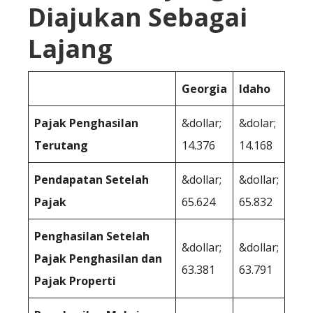
Diajukan Sebagai
Lajang
Georgia
Idaho
Pajak Penghasilan
&dollar;
&dolar;
Terutang
14.376
14.168
Pendapatan Setelah
&dollar;
&dollar;
Pajak
65.624
65.832
Penghasilan Setelah
&dollar;
&dollar;
Pajak Penghasilan dan
63.381
63.791
Pajak Properti