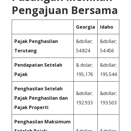
Pengajuan Bersama
Georgia
Idaho
Pajak Penghasilan
&dollar;
&dollar;
Terutang
54.824
54.456
Pendapatan Setelah
& dolar;
&dollar;
Pajak
195,176
195.544
Penghasilan Setelah
&dollar;
&dollar;
Pajak Penghasilan dan
192.933
193.503
Pajak Properti
Penghasilan Maksimum
Setelah Pajak
&dollar;
&dollar;