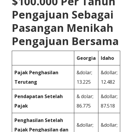
$100.000 Per Tahun
Pengajuan Sebagai
Pasangan Menikah
Pengajuan Bersama
Georgia
Idaho
Pajak Penghasilan
&dolar;
&dollar;
Terutang
13.225
12.482
Pendapatan Setelah
& dolar;
&dollar;
Pajak
86.775
87.518
Penghasilan Setelah
&dollar;
&dollar;
Pajak Penghasilan dan