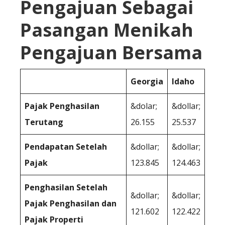
Pengajuan Sebagai
Pasangan Menikah
Pengajuan Bersama
Georgia
Idaho
Pajak Penghasilan
&dolar;
&dollar;
Terutang
26.155
25.537
Pendapatan Setelah
&dollar;
&dollar;
Pajak
123.845
124.463
Penghasilan Setelah
&dollar;
&dollar;
Pajak Penghasilan dan
121.602
122.422
Pajak Properti