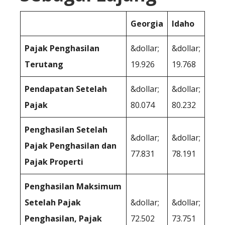
Georgia
Idaho
Pajak Penghasilan
&dollar;
&dollar;
Terutang
19.926
19.768
Pendapatan Setelah
&dollar;
&dollar;
Pajak
80.074
80.232
Penghasilan Setelah
&dollar;
&dollar;
Pajak Penghasilan dan
77.831
78.191
Pajak Properti
Penghasilan Maksimum
Setelah Pajak
&dollar;
&dollar;
Penghasilan, Pajak
72.502
73.751