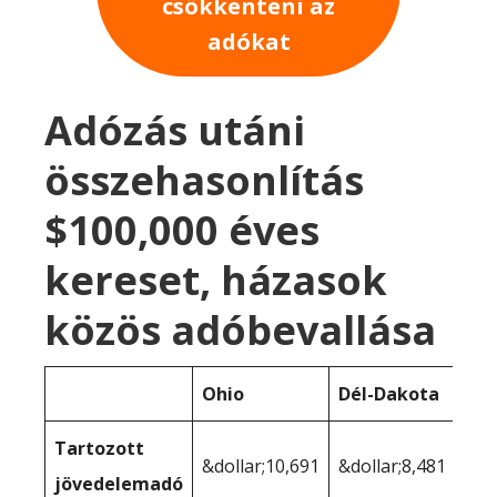
csökkenteni az
adókat
Adózás utáni
összehasonlítás
$100,000 éves
kereset, házasok
közös adóbevallása
Ohio
Dél-Dakota
Tartozott
&dollar;10,691
&dollar;8,481
jövedelemadó