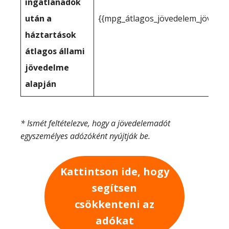
ingatlanadók
után a
{{mpg_átlagos_jövedelem_jövede
háztartások
átlagos állami
jövedelme
alapján
* Ismét feltételezve, hogy a jövedelemadót
egyszemélyes adózóként nyújtják be.
Kattintson ide, hogy
segítsen
csökkenteni az
adókat