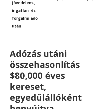
jövedelem-,
ingatlan- és
forgalmi adó
után
Adózás utáni
összehasonlítás
$80,000 éves
kereset,
egyedülállóként
benyújtva