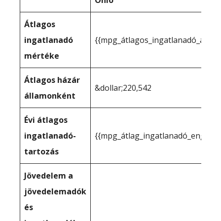
Ohio
Átlagos
ingatlanadó
{{mpg_átlagos_ingatlanadó_állam
mértéke
Átlagos házár
&dollar;220,542
államonként
Évi átlagos
ingatlanadó-
{{mpg_átlag_ingatlanadó_engedél
tartozás
Jövedelem a
jövedelemadók
és