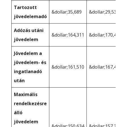
Tartozott
&dollar;35,689
&dollar;29,536
jövedelemadó
Adózás utáni
&dollar;164,311
&dollar;170,464
jövedelem
Jövedelem a
jövedelem- és
&dollar;161,510
&dollar;167,407
ingatlanadó
után
Maximális
rendelkezésre
álló
jövedelem
&dollar;150,634
&dollar;157,337