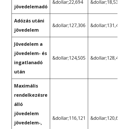
&dollar;22,694
&dollar;18,536
jövedelemadó
Adózás utáni
&dollar;127,306
&dollar;131,464
jövedelem
Jövedelem a
jövedelem- és
&dollar;124,505
&dollar;128,407
ingatlanadó
után
Maximális
rendelkezésre
álló
jövedelem
&dollar;116,121
&dollar;120,683
jövedelem-,