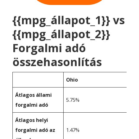
{{mpg_állapot_1}} vs
{{mpg_állapot_2}}
Forgalmi adó
összehasonlítás
Ohio
Átlagos állami
5.75%
forgalmi adó
Átlagos helyi
forgalmi adó az
1.47%