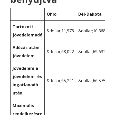
Ohio
Dél-Dakota
Tartozott
&dollar;11,978
&dollar;10,368
jövedelemadó
Adózás utáni
&dollar;68,022
&dollar;69,632
jövedelem
Jövedelem a
jövedelem- és
&dollar;65,221
&dollar;66,575
ingatlanadó
után
Maximális
rendelkezésre