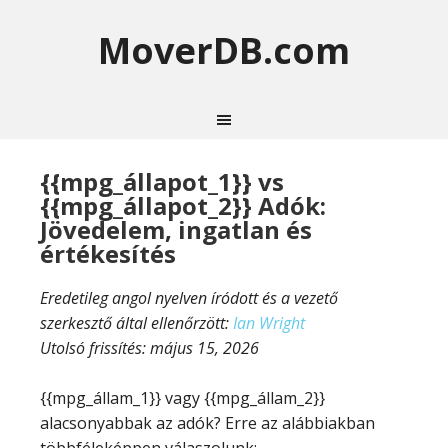
MoverDB.com
{{mpg_állapot_1}} vs
{{mpg_állapot_2}} Adók:
Jövedelem, ingatlan és
értékesítés
Eredetileg angol nyelven íródott és a vezető
szerkesztő által ellenőrzött:
Ian Wright
Utolsó frissítés:
május 15, 2026
{{mpg_állam_1}} vagy {{mpg_állam_2}}
alacsonyabbak az adók? Erre az alábbiakban