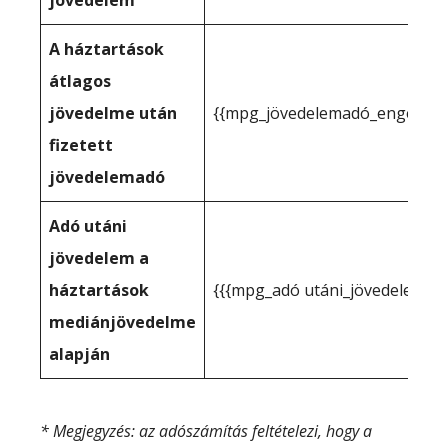
jövedelem
A háztartások
átlagos
jövedelme után
{{mpg_jövedelemadó_engedélye
fizetett
jövedelemadó
Adó utáni
jövedelem a
háztartások
{{{mpg_adó utáni_jövedelem_a
mediánjövedelme
alapján
* Megjegyzés: az adószámítás feltételezi, hogy a