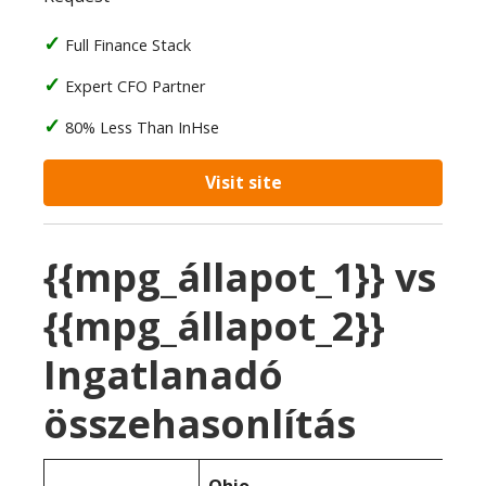
Full Finance Stack
Expert CFO Partner
80% Less Than InHse
Visit site
{{mpg_állapot_1}} vs
{{mpg_állapot_2}}
Ingatlanadó
összehasonlítás