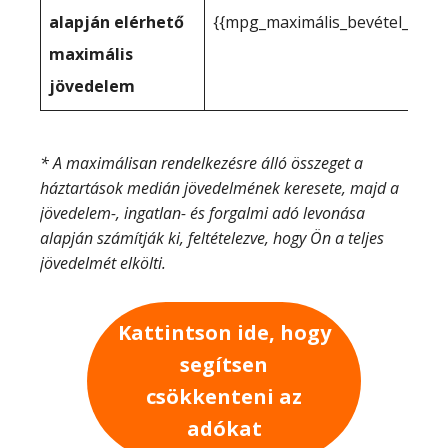
alapján elérhető
{{mpg_maximális_bevétel_a_tén
maximális
jövedelem
* A maximálisan rendelkezésre álló összeget a
háztartások medián jövedelmének keresete, majd a
jövedelem-, ingatlan- és forgalmi adó levonása
alapján számítják ki, feltételezve, hogy Ön a teljes
jövedelmét elkölti.
Kattintson ide, hogy
segítsen
csökkenteni az
adókat