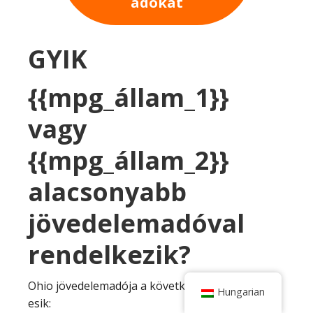
adókat
GYIK
{{mpg_állam_1}}
vagy
{{mpg_állam_2}}
alacsonyabb
jövedelemadóval
rendelkezik?
Ohio jövedelemadója a következő tartományba
Hungarian
esik: