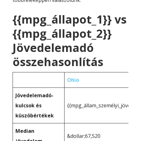
többféleképpen válaszolunk:
{{mpg_állapot_1}} vs
{{mpg_állapot_2}}
Jövedelemadó
összehasonlítás
Ohio
Jövedelemadó-
kulcsok és
{{mpg_állam_személyi_jövedel
küszöbértékek
Median
&dollar;67,520