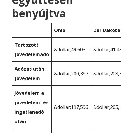
benyújtva
Ohio
Dél-Dakota
Tartozott
&dollar;49,603
&dollar;41,455
jövedelemadó
Adózás utáni
&dollar;200,397
&dollar;208,545
jövedelem
Jövedelem a
jövedelem- és
&dollar;197,596
&dollar;205,488
ingatlanadó
után