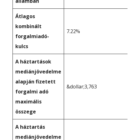
államban
Átlagos
kombinált
7.22%
forgalmiadó-
kulcs
A háztartások
mediánjövedelme
alapján fizetett
&dollar;3,763
forgalmi adó
maximális
összege
A háztartás
mediánjövedelme