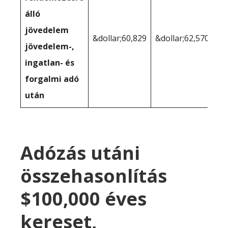
álló
jövedelem
&dollar;60,829
&dollar;62,570
jövedelem-,
ingatlan- és
forgalmi adó
után
Adózás utáni
összehasonlítás
$100,000 éves
kereset,