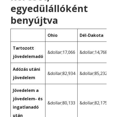
egyedülállóként
benyújtva
Ohio
Dél-Dakota
Tartozott
&dollar;17,066
&dollar;14,768
jövedelemadó
Adózás utáni
&dollar;82,934
&dollar;85,232
jövedelem
Jövedelem a
jövedelem- és
&dollar;80,133
&dollar;82,175
ingatlanadó
után