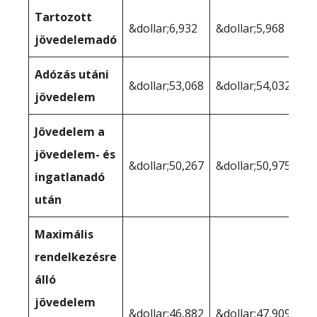
Tartozott
&dollar;6,932
&dollar;5,968
jövedelemadó
Adózás utáni
&dollar;53,068
&dollar;54,032
jövedelem
Jövedelem a
jövedelem- és
&dollar;50,267
&dollar;50,975
ingatlanadó
után
Maximális
rendelkezésre
álló
jövedelem
&dollar;46,882
&dollar;47,909