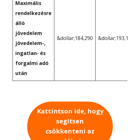
Maximális
rendelkezésre
álló
jövedelem
&dollar;184,290
&dollar;193,128
jövedelem-,
ingatlan- és
forgalmi adó
után
Kattintson ide, hogy
segítsen
csökkenteni az