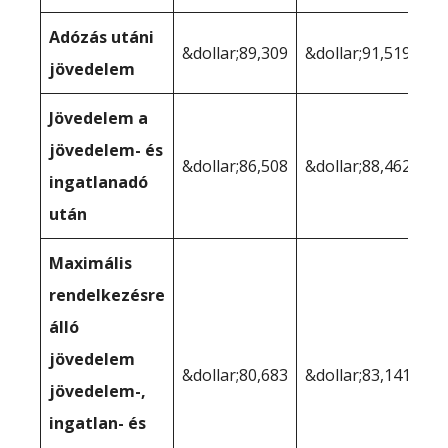
Adózás utáni
&dollar;89,309
&dollar;91,519
jövedelem
Jövedelem a
jövedelem- és
&dollar;86,508
&dollar;88,462
ingatlanadó
után
Maximális
rendelkezésre
álló
jövedelem
&dollar;80,683
&dollar;83,141
jövedelem-,
ingatlan- és