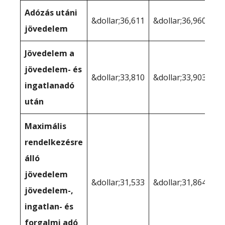
Adózás utáni
&dollar;36,611
&dollar;36,960
jövedelem
Jövedelem a
jövedelem- és
&dollar;33,810
&dollar;33,903
ingatlanadó
után
Maximális
rendelkezésre
álló
jövedelem
&dollar;31,533
&dollar;31,864
jövedelem-,
ingatlan- és
forgalmi adó