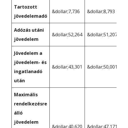
Tartozott
&dollar;7,736
&dollar;8,793
jövedelemadó
Adózás utáni
&dollar;52,264
&dollar;51,207
jövedelem
Jövedelem a
jövedelem- és
&dollar;43,301
&dollar;50,001
ingatlanadó
után
Maximális
rendelkezésre
álló
jövedelem
&dollar;40,620
&dollar;47,171