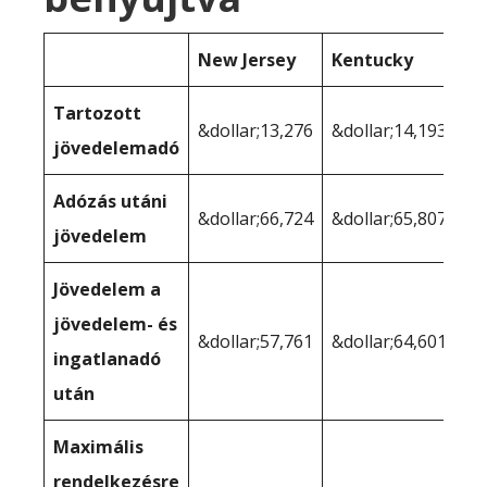
New Jersey
Kentucky
Tartozott
&dollar;13,276
&dollar;14,193
jövedelemadó
Adózás utáni
&dollar;66,724
&dollar;65,807
jövedelem
Jövedelem a
jövedelem- és
&dollar;57,761
&dollar;64,601
ingatlanadó
után
Maximális
rendelkezésre