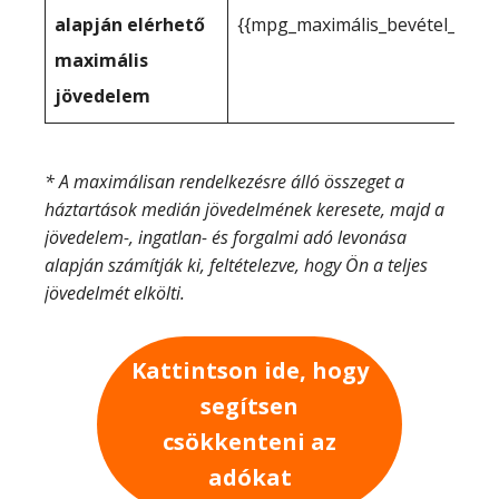
alapján elérhető
{{mpg_maximális_bevétel_a_tén
maximális
jövedelem
* A maximálisan rendelkezésre álló összeget a
háztartások medián jövedelmének keresete, majd a
jövedelem-, ingatlan- és forgalmi adó levonása
alapján számítják ki, feltételezve, hogy Ön a teljes
jövedelmét elkölti.
Kattintson ide, hogy
segítsen
csökkenteni az
adókat