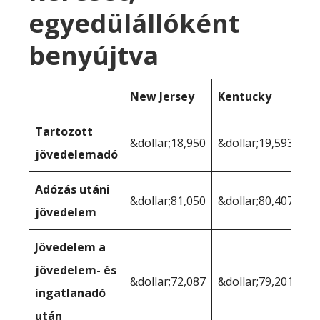
egyedülállóként
benyújtva
New Jersey
Kentucky
Tartozott
&dollar;18,950
&dollar;19,593
jövedelemadó
Adózás utáni
&dollar;81,050
&dollar;80,407
jövedelem
Jövedelem a
jövedelem- és
&dollar;72,087
&dollar;79,201
ingatlanadó
után