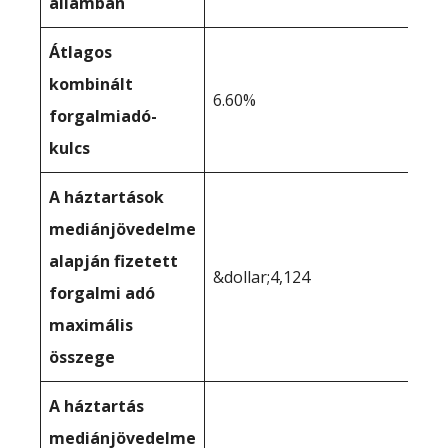
államban
Átlagos
kombinált
6.60%
forgalmiadó-
kulcs
A háztartások
mediánjövedelme
alapján fizetett
&dollar;4,124
forgalmi adó
maximális
összege
A háztartás
mediánjövedelme