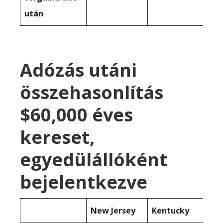
után
Adózás utáni
összehasonlítás
$60,000 éves
kereset,
egyedülállóként
bejelentkezve
New Jersey
Kentucky