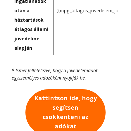
ingatlanadók
után a
{{mpg_átlagos_jövedelem_jövede
háztartások
átlagos állami
jövedelme
alapján
* Ismét feltételezve, hogy a jövedelemadót
egyszemélyes adózóként nyújtják be.
Kattintson ide, hogy
segítsen
csökkenteni az
adókat