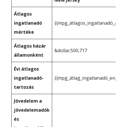
New Jersey
Átlagos
ingatlanadó
{{mpg_átlagos_ingatlanadó_állam
mértéke
Átlagos házár
&dollar;500,717
államonként
Évi átlagos
ingatlanadó-
{{mpg_átlag_ingatlanadó_engedél
tartozás
Jövedelem a
jövedelemadók
és