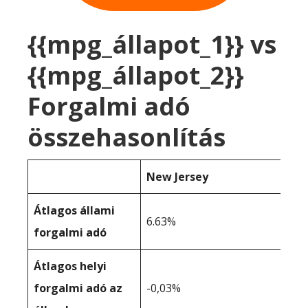
{{mpg_állapot_1}} vs
{{mpg_állapot_2}}
Forgalmi adó
összehasonlítás
New Jersey
Átlagos állami
6.63%
forgalmi adó
Átlagos helyi
forgalmi adó az
-0,03%