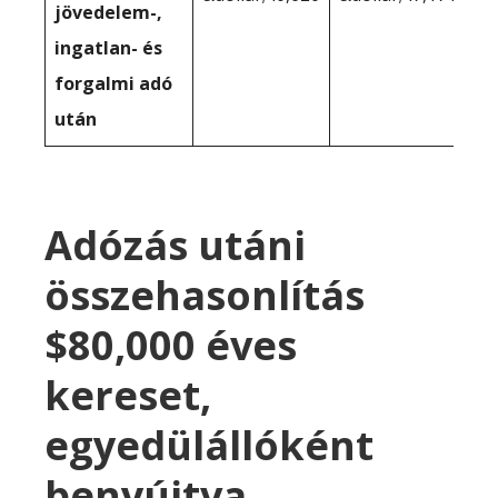
jövedelem-,
ingatlan- és
forgalmi adó
után
Adózás utáni
összehasonlítás
$80,000 éves
kereset,
egyedülállóként
benyújtva