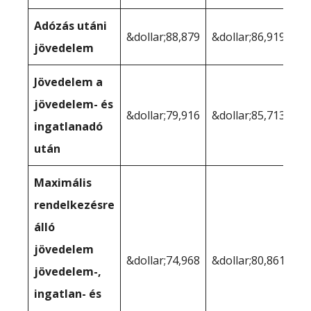
Adózás utáni
&dollar;88,879
&dollar;86,919
jövedelem
Jövedelem a
jövedelem- és
&dollar;79,916
&dollar;85,713
ingatlanadó
után
Maximális
rendelkezésre
álló
jövedelem
&dollar;74,968
&dollar;80,861
jövedelem-,
ingatlan- és