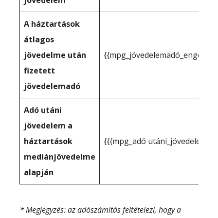
jövedelem
A háztartások
átlagos
jövedelme után
{{mpg_jövedelemadó_engedélye
fizetett
jövedelemadó
Adó utáni
jövedelem a
háztartások
{{{mpg_adó utáni_jövedelem_a
mediánjövedelme
alapján
* Megjegyzés: az adószámítás feltételezi, hogy a