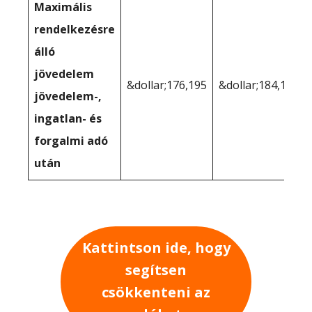
Maximális
rendelkezésre
álló
jövedelem
&dollar;176,195
&dollar;184,188
jövedelem-,
ingatlan- és
forgalmi adó
után
Kattintson ide, hogy
segítsen
csökkenteni az