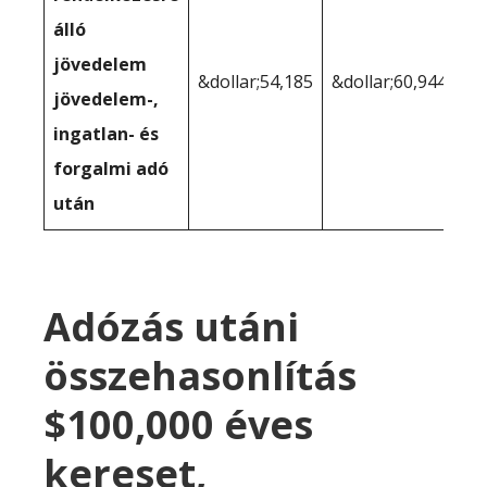
álló
jövedelem
&dollar;54,185
&dollar;60,944
jövedelem-,
ingatlan- és
forgalmi adó
után
Adózás utáni
összehasonlítás
$100,000 éves
kereset,