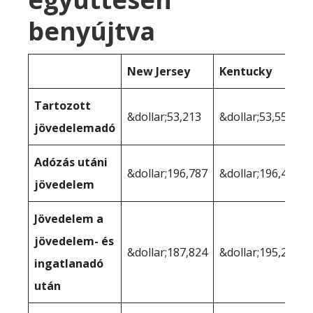
benyújtva
New Jersey
Kentucky
Tartozott
&dollar;53,213
&dollar;53,555
jövedelemadó
Adózás utáni
&dollar;196,787
&dollar;196,445
jövedelem
Jövedelem a
jövedelem- és
&dollar;187,824
&dollar;195,239
ingatlanadó
után