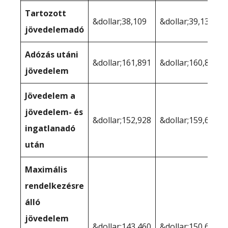
Tartozott
&dollar;38,109
&dollar;39,136
jövedelemadó
Adózás utáni
&dollar;161,891
&dollar;160,864
jövedelem
Jövedelem a
jövedelem- és
&dollar;152,928
&dollar;159,658
ingatlanadó
után
Maximális
rendelkezésre
álló
jövedelem
&dollar;143,460
&dollar;150,621