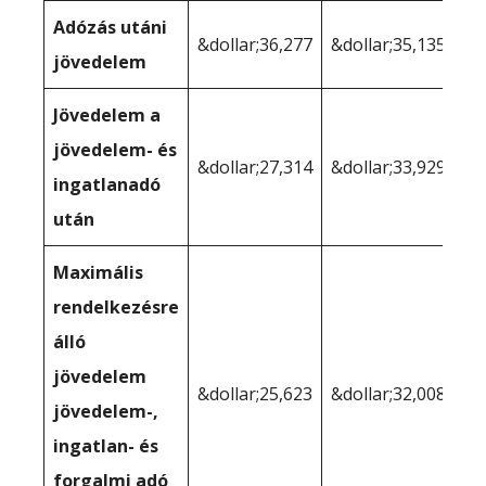
Adózás utáni
&dollar;36,277
&dollar;35,135
jövedelem
Jövedelem a
jövedelem- és
&dollar;27,314
&dollar;33,929
ingatlanadó
után
Maximális
rendelkezésre
álló
jövedelem
&dollar;25,623
&dollar;32,008
jövedelem-,
ingatlan- és
forgalmi adó