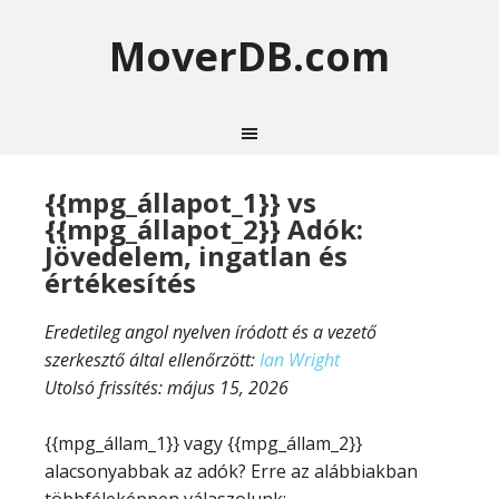
MoverDB.com
{{mpg_állapot_1}} vs
{{mpg_állapot_2}} Adók:
Jövedelem, ingatlan és
értékesítés
Eredetileg angol nyelven íródott és a vezető
szerkesztő által ellenőrzött:
Ian Wright
Utolsó frissítés:
május 15, 2026
{{mpg_állam_1}} vagy {{mpg_állam_2}}
alacsonyabbak az adók? Erre az alábbiakban