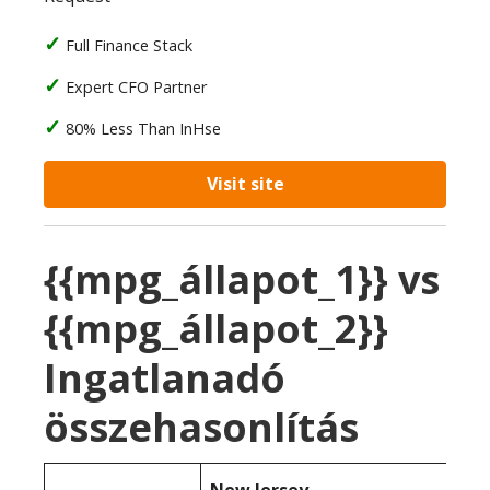
Full Finance Stack
Expert CFO Partner
80% Less Than InHse
Visit site
{{mpg_állapot_1}} vs
{{mpg_állapot_2}}
Ingatlanadó
összehasonlítás