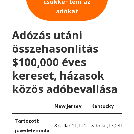
csökkenteni az
adókat
Adózás utáni
összehasonlítás
$100,000 éves
kereset, házasok
közös adóbevallása
New Jersey
Kentucky
Tartozott
&dollar;11,121
&dollar;13,081
jövedelemadó