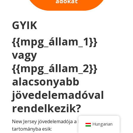
adókat
GYIK
{{mpg_állam_1}}
vagy
{{mpg_állam_2}}
alacsonyabb
jövedelemadóval
rendelkezik?
New Jersey jövedelemadója a következő
Hungarian
tartományba esik: