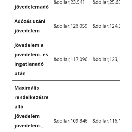
&dollar;23,941
&dollar;25,636
jövedelemadó
Adózás utáni
&dollar;126,059
&dollar;124,364
jövedelem
Jövedelem a
jövedelem- és
&dollar;117,096
&dollar;123,158
ingatlanadó
után
Maximális
rendelkezésre
álló
jövedelem
&dollar;109,846
&dollar;116,187
jövedelem-,