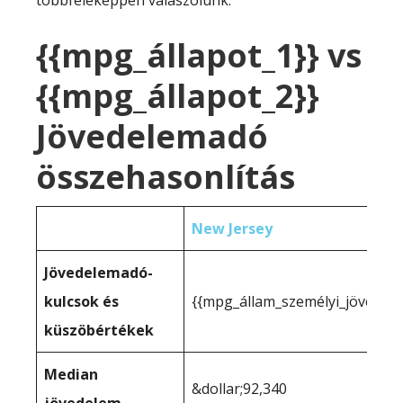
többféleképpen válaszolunk:
{{mpg_állapot_1}} vs
{{mpg_állapot_2}}
Jövedelemadó
összehasonlítás
New Jersey
Jövedelemadó-
kulcsok és
{{mpg_állam_személyi_jövedel
küszöbértékek
Median
&dollar;92,340