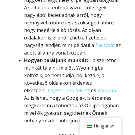
Az általunk fentebb vázolt költségek
nagyjából képet adnak arról, hogy
mennyivel többre lesz szükséged ahhoz,
hogy megérje a költözés. Az olyan
oldalakon is ellenőrizheti a fizetések
nagyságrendjét, mint például a
Payscale
az
adott államra vonatkozóan.
Hogyan találjunk munkát:
Ha szeretne
munkát találni, mielőtt Wyomingba
költözik, de nem tudja, hol kezdje, a
következő oldalakon érdemes
elkezdeni:
Egyszerűen felvett
és
Valóban
.
Az is lehet, hogy a Google-t is érdemes
megkeresni a toborzók az Ön iparágában,
mivel ők gyakran segíthetnek Önnek
néhány kezdeti interjún is.
Hungarian