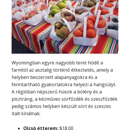
Wyomingban egyre nagyobb teret hódít a
farmtól az asztalig történő étkeztetés, amely a
helyben beszerzett alapanyagokra és a
fenntartható gyakorlatokra helyezi a hangsúlyt.
A régióban népszerű húsok a bölény és a
pisztráng, a kézműves sörfőzdék és szeszfőzdék
pedig számos helyben készült sört és szeszes
italt kínálnak.
Olcsó étterem:
$18.00