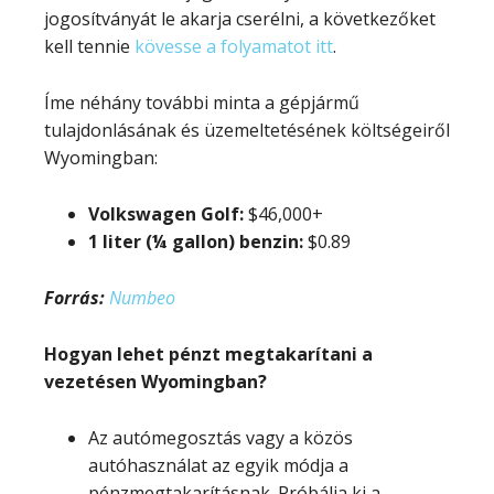
jogosítványát le akarja cserélni, a következőket
kell tennie
kövesse a folyamatot itt
.
Íme néhány további minta a gépjármű
tulajdonlásának és üzemeltetésének költségeiről
Wyomingban:
Volkswagen Golf:
$46,000+
1 liter (¼ gallon) benzin:
$0.89
Forrás:
Numbeo
Hogyan lehet pénzt megtakarítani a
vezetésen Wyomingban?
Az autómegosztás vagy a közös
autóhasználat az egyik módja a
pénzmegtakarításnak. Próbálja ki a