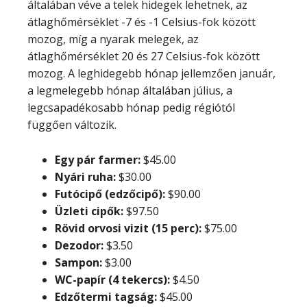
általában véve a telek hidegek lehetnek, az
átlaghőmérséklet -7 és -1 Celsius-fok között
mozog, míg a nyarak melegek, az
átlaghőmérséklet 20 és 27 Celsius-fok között
mozog. A leghidegebb hónap jellemzően január,
a legmelegebb hónap általában július, a
legcsapadékosabb hónap pedig régiótól
függően változik.
Egy pár farmer:
$45.00
Nyári ruha:
$30.00
Futócipő (edzőcipő):
$90.00
Üzleti cipők:
$97.50
Rövid orvosi vizit (15 perc):
$75.00
Dezodor:
$3.50
Sampon:
$3.00
WC-papír (4 tekercs):
$4.50
Edzőtermi tagság:
$45.00