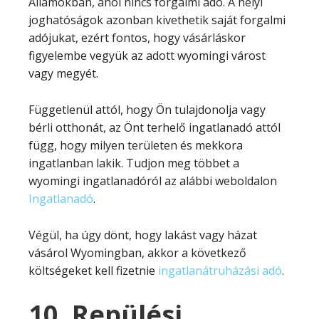
Államokban, ahol nincs forgalmi adó. A helyi
joghatóságok azonban kivethetik saját forgalmi
adójukat, ezért fontos, hogy vásárláskor
figyelembe vegyük az adott wyomingi várost
vagy megyét.
Függetlenül attól, hogy Ön tulajdonolja vagy
bérli otthonát, az Önt terhelő ingatlanadó attól
függ, hogy milyen területen és mekkora
ingatlanban lakik. Tudjon meg többet a
wyomingi ingatlanadóról az alábbi weboldalon
Ingatlanadó
.
Végül, ha úgy dönt, hogy lakást vagy házat
vásárol Wyomingban, akkor a következő
költségeket kell fizetnie
ingatlanátruházási adó
.
10. Repülési