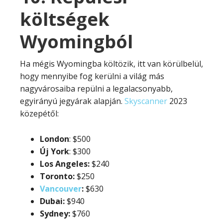
költségek
Wyomingból
Ha mégis Wyomingba költözik, itt van körülbelül,
hogy mennyibe fog kerülni a világ más
nagyvárosaiba repülni a legalacsonyabb,
egyirányú jegyárak alapján.
Skyscanner
2023
közepétől:
London
: $500
Új
York
: $300
Los Angeles:
$240
Toronto:
$250
Vancouver
:
$630
Dubai:
$940
Sydney:
$760