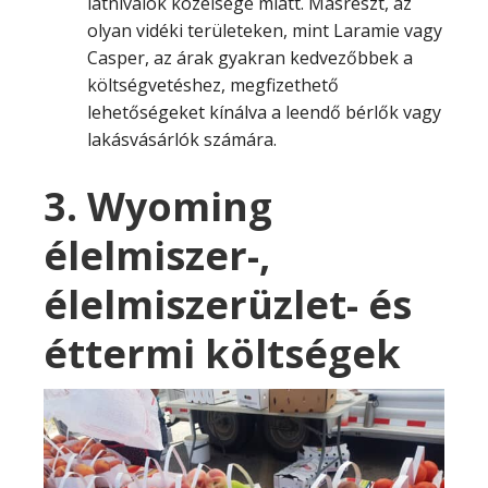
látnivalók közelsége miatt. Másrészt, az
olyan vidéki területeken, mint Laramie vagy
Casper, az árak gyakran kedvezőbbek a
költségvetéshez, megfizethető
lehetőségeket kínálva a leendő bérlők vagy
lakásvásárlók számára.
3. Wyoming
élelmiszer-,
élelmiszerüzlet- és
éttermi költségek