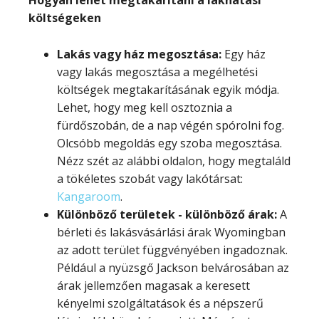
Hogyan lehet megtakarítani a lakhatási
költségeken
Lakás vagy ház megosztása:
Egy ház
vagy lakás megosztása a megélhetési
költségek megtakarításának egyik módja.
Lehet, hogy meg kell osztoznia a
fürdőszobán, de a nap végén spórolni fog.
Olcsóbb megoldás egy szoba megosztása.
Nézz szét az alábbi oldalon, hogy megtaláld
a tökéletes szobát vagy lakótársat:
Kangaroom
.
Különböző területek - különböző árak:
A
bérleti és lakásvásárlási árak Wyomingban
az adott terület függvényében ingadoznak.
Például a nyüzsgő Jackson belvárosában az
árak jellemzően magasak a keresett
kényelmi szolgáltatások és a népszerű