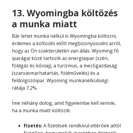
13. Wyomingba költözés
a munka miatt
Bár lehet munka nélkül is Wyomingba költözni,
érdemes a költözés előtt megbizonyosodni arról,
hogy az Ön szakterületén van állás.
Wyoming fő
iparágai közé tartozik az energiaipar (szén,
földgáz és kőolaj), a turizmus, a mezőgazdaság
(szarvasmarhatartás, földművelés) és a
feldolgozóipar. Wyoming munkanélküliségi
rátája 7,2%.
Íme néhány dolog, amit figyelembe kell vennie,
ha a munka miatt költözik:
Fizetés:
A fizetések rendkívül eltérőek attól
függően, hogy melyik iparágban dolgozik.