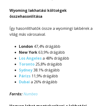
Wyoming lakhatási költségek
összehasonlítása
Így hasonlíthatók össze a wyomingi lakbérek a
világ más városaival.
London
47,4% drágább
New York
63,9% drágább
Los Angeles
a 48% drágább
Toronto
25,8% drágább
Sydney
38.1% drágább
Párizs
11,9% drágább
Dubai
a 26% drágább
Forrás:
Numbeo