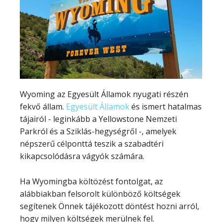
Wyoming az Egyesült Államok nyugati részén
fekvő állam.
Egyesült Államok
és ismert hatalmas
tájairól - leginkább a Yellowstone Nemzeti
Parkról és a Sziklás-hegységről -, amelyek
népszerű célponttá teszik a szabadtéri
kikapcsolódásra vágyók számára.
Ha Wyomingba költözést fontolgat, az
alábbiakban felsorolt különböző költségek
segítenek Önnek tájékozott döntést hozni arról,
hogy milyen költségek merülnek fel.