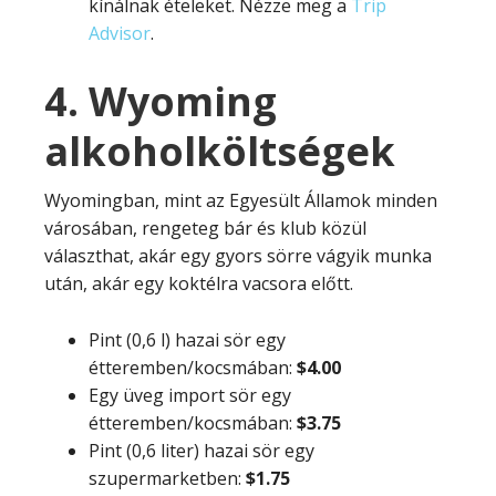
kínálnak ételeket. Nézze meg a
Trip
Advisor
.
4. Wyoming
alkoholköltségek
Wyomingban, mint az Egyesült Államok minden
városában, rengeteg bár és klub közül
választhat, akár egy gyors sörre vágyik munka
után, akár egy koktélra vacsora előtt.
Pint (0,6 l) hazai sör egy
étteremben/kocsmában:
$4.00
Egy üveg import sör egy
étteremben/kocsmában:
$3.75
Pint (0,6 liter) hazai sör egy
szupermarketben:
$1.75