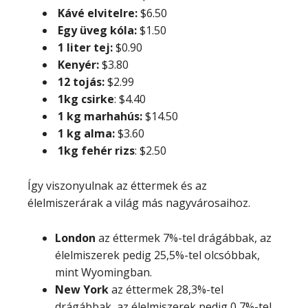
Kávé elvitelre:
$6.50
Egy üveg kóla:
$1.50
1 liter tej:
$0.90
Kenyér:
$3.80
12 tojás:
$2.99
1kg csirke
: $4.40
1 kg marhahús:
$14.50
1 kg alma:
$3.60
1kg fehér rizs
: $2.50
Így viszonyulnak az éttermek és az
élelmiszerárak a világ más nagyvárosaihoz.
London
az éttermek 7%-tel drágábbak, az
élelmiszerek pedig 25,5%-tel olcsóbbak,
mint Wyomingban.
New York
az éttermek 28,3%-tel
drágábbak, az élelmiszerek pedig 0,7%-tel