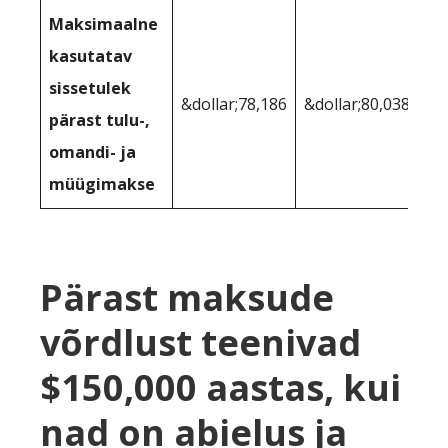
Maksimaalne
kasutatav
sissetulek
&dollar;78,186
&dollar;80,038
pärast tulu-,
omandi- ja
müügimakse
Pärast maksude
võrdlust teenivad
$150,000 aastas, kui
nad on abielus ja