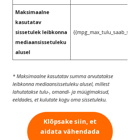
Maksimaalne
kasutatav
sissetulek leibkonna
{{mpg_max_tulu_saab_saada
mediaansissetuleku
alusel
* Maksimaalne kasutatav summa arvutatakse
leibkonna mediaansissetuleku alusel, millest
lahutatakse tulu-, omandi- ja müügimaksud,
eeldades, et kulutate kogu oma sissetuleku.
Klõpsake siin, et
aidata vähendada