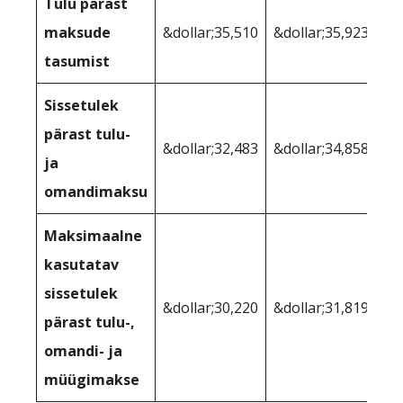
Tulu pärast
maksude
&dollar;35,510
&dollar;35,923
tasumist
Sissetulek
pärast tulu-
&dollar;32,483
&dollar;34,858
ja
omandimaksu
Maksimaalne
kasutatav
sissetulek
&dollar;30,220
&dollar;31,819
pärast tulu-,
omandi- ja
müügimakse