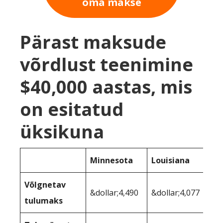
oma makse
Pärast maksude
võrdlust teenimine
$40,000 aastas, mis
on esitatud
üksikuna
Minnesota
Louisiana
Võlgnetav
&dollar;4,490
&dollar;4,077
tulumaks