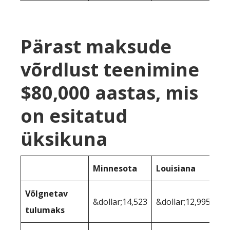
Pärast maksude
võrdlust teenimine
$80,000 aastas, mis
on esitatud
üksikuna
Minnesota
Louisiana
Võlgnetav
&dollar;14,523
&dollar;12,995
tulumaks