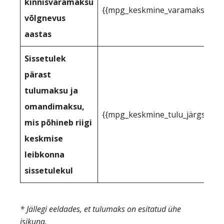
kinnisvaramaksu
{{mpg_keskmine_varamaksu_toe
võlgnevus
aastas
Sissetulek
pärast
tulumaksu ja
omandimaksu,
{{mpg_keskmine_tulu_järgselt_
mis põhineb riigi
keskmise
leibkonna
sissetulekul
* Jällegi eeldades, et tulumaks on esitatud ühe
isikuna.