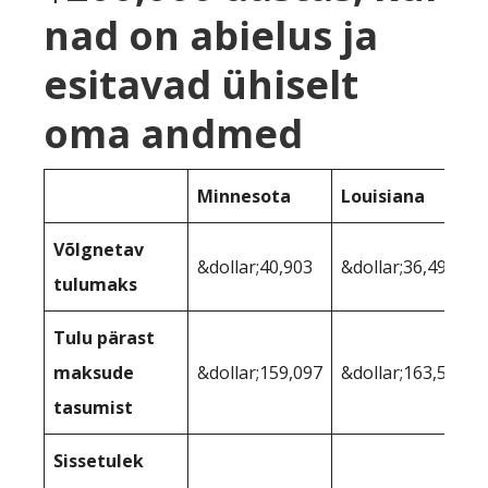
nad on abielus ja
esitavad ühiselt
oma andmed
Minnesota
Louisiana
Võlgnetav
&dollar;40,903
&dollar;36,491
tulumaks
Tulu pärast
maksude
&dollar;159,097
&dollar;163,509
tasumist
Sissetulek