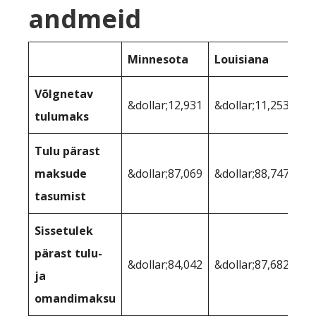
andmeid
Minnesota
Louisiana
Võlgnetav
&dollar;12,931
&dollar;11,253
tulumaks
Tulu pärast
maksude
&dollar;87,069
&dollar;88,747
tasumist
Sissetulek
pärast tulu-
&dollar;84,042
&dollar;87,682
ja
omandimaksu