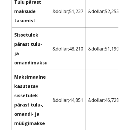
Tulu pärast
maksude
&dollar;51,237
&dollar;52,255
tasumist
Sissetulek
pärast tulu-
&dollar;48,210
&dollar;51,190
ja
omandimaksu
Maksimaalne
kasutatav
sissetulek
&dollar;44,851
&dollar;46,728
pärast tulu-,
omandi- ja
müügimakse