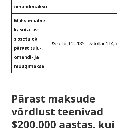
omandimaksu
Maksimaalne
kasutatav
sissetulek
&dollar;112,185
&dollar;114,623
pärast tulu-,
omandi- ja
müügimakse
Pärast maksude
võrdlust teenivad
$200,000 aastas, kui