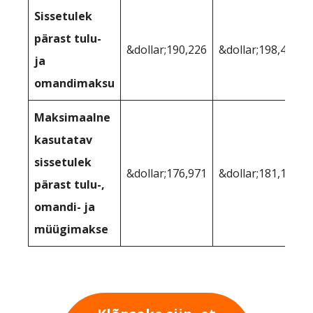
Sissetulek
pärast tulu-
&dollar;190,226
&dollar;198,400
ja
omandimaksu
Maksimaalne
kasutatav
sissetulek
&dollar;176,971
&dollar;181,105
pärast tulu-,
omandi- ja
müügimakse