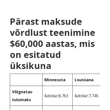
Pärast maksude
võrdlust teenimine
$60,000 aastas, mis
on esitatud
üksikuna
Minnesota
Louisiana
Võlgnetav
&dollar;8,763
&dollar;7,745
tulumaks