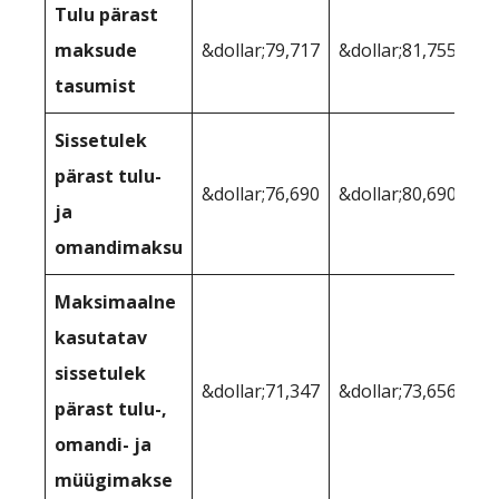
Tulu pärast
maksude
&dollar;79,717
&dollar;81,755
tasumist
Sissetulek
pärast tulu-
&dollar;76,690
&dollar;80,690
ja
omandimaksu
Maksimaalne
kasutatav
sissetulek
&dollar;71,347
&dollar;73,656
pärast tulu-,
omandi- ja
müügimakse