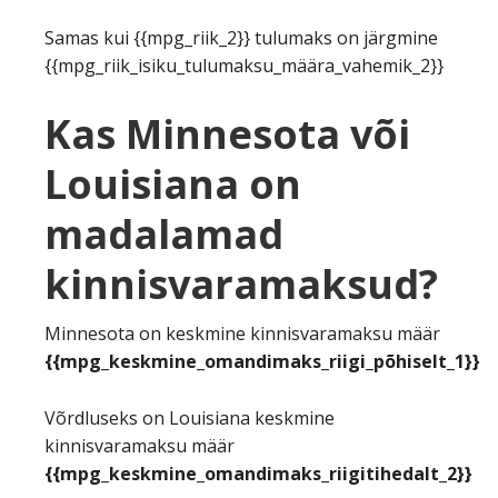
Samas kui {{mpg_riik_2}} tulumaks on järgmine
{{mpg_riik_isiku_tulumaksu_määra_vahemik_2}}
Kas Minnesota või
Louisiana on
madalamad
kinnisvaramaksud?
Minnesota on keskmine kinnisvaramaksu määr
{{mpg_keskmine_omandimaks_riigi_põhiselt_1}}
Võrdluseks on Louisiana keskmine
kinnisvaramaksu määr
{{mpg_keskmine_omandimaks_riigitihedalt_2}}