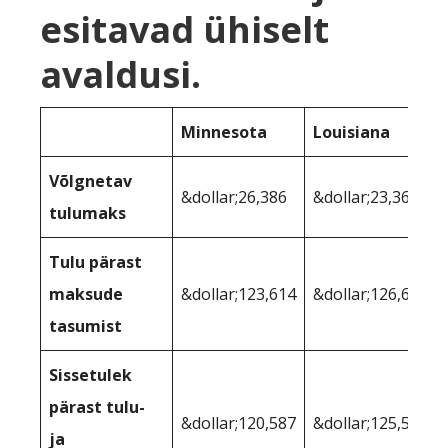
esitavad ühiselt
avaldusi.
Minnesota
Louisiana
Võlgnetav
&dollar;26,386
&dollar;23,366
tulumaks
Tulu pärast
maksude
&dollar;123,614
&dollar;126,634
tasumist
Sissetulek
pärast tulu-
&dollar;120,587
&dollar;125,569
ja