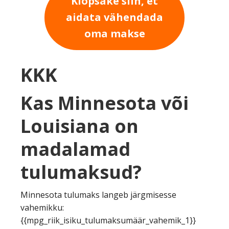
Klõpsake siin, et
aidata vähendada
oma makse
KKK
Kas Minnesota või
Louisiana on
madalamad
tulumaksud?
Minnesota tulumaks langeb järgmisesse
vahemikku:
{{mpg_riik_isiku_tulumaksumäär_vahemik_1}}