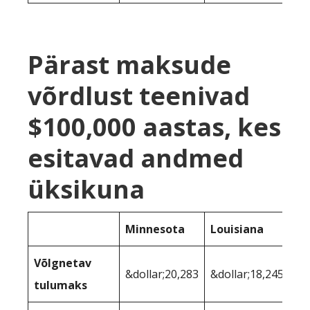
Pärast maksude
võrdlust teenivad
$100,000 aastas, kes
esitavad andmed
üksikuna
Minnesota
Louisiana
Võlgnetav
&dollar;20,283
&dollar;18,245
tulumaks