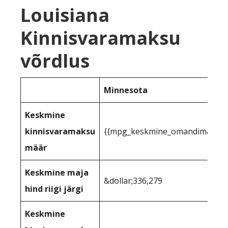
Louisiana
Kinnisvaramaksu
võrdlus
Minnesota
Keskmine
kinnisvaramaksu
{{mpg_keskmine_omandimaks_rii
määr
Keskmine maja
&dollar;336,279
hind riigi järgi
Keskmine