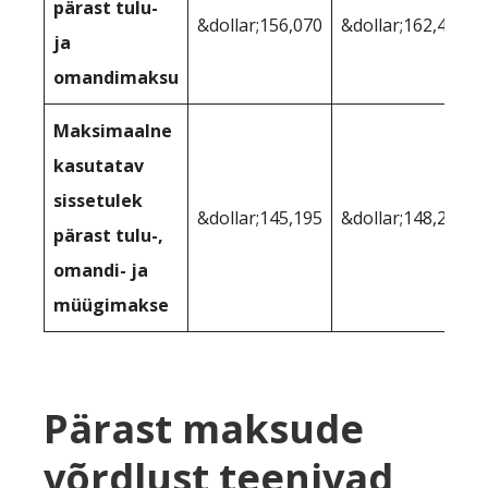
pärast tulu-
&dollar;156,070
&dollar;162,444
ja
omandimaksu
Maksimaalne
kasutatav
sissetulek
&dollar;145,195
&dollar;148,283
pärast tulu-,
omandi- ja
müügimakse
Pärast maksude
võrdlust teenivad