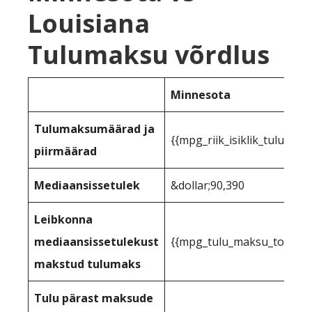
Louisiana
Tulumaksu võrdlus
Minnesota
Tulumaksumäärad ja
{{mpg_riik_isiklik_tuluma
piirmäärad
Mediaansissetulek
&dollar;90,390
Leibkonna
mediaansissetulekust
{{mpg_tulu_maksu_toetuse_
makstud tulumaks
Tulu pärast maksude