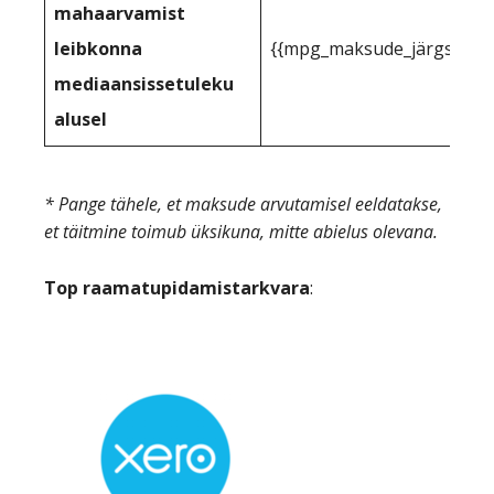
mahaarvamist
leibkonna
{{mpg_maksude_järgse_tulu
mediaansissetuleku
alusel
* Pange tähele, et maksude arvutamisel eeldatakse,
et täitmine toimub üksikuna, mitte abielus olevana.
Top raamatupidamistarkvara
: