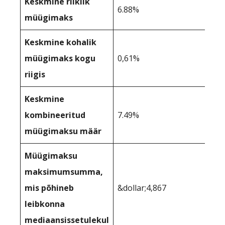
Keskmine riiklik
6.88%
müügimaks
Keskmine kohalik
müügimaks kogu
0,61%
riigis
Keskmine
kombineeritud
7.49%
müügimaksu määr
Müügimaksu
maksimumsumma,
mis põhineb
&dollar;4,867
leibkonna
mediaansissetulekul