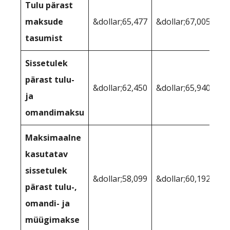
Tulu pärast
maksude
&dollar;65,477
&dollar;67,005
tasumist
Sissetulek
pärast tulu-
&dollar;62,450
&dollar;65,940
ja
omandimaksu
Maksimaalne
kasutatav
sissetulek
&dollar;58,099
&dollar;60,192
pärast tulu-,
omandi- ja
müügimakse