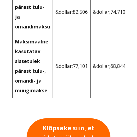
pärast tulu-
&dollar;82,506
&dollar;74,710
ja
omandimaksu
Maksimaalne
kasutatav
sissetulek
&dollar;77,101
&dollar;68,844
pärast tulu-,
omandi- ja
müügimakse
Klõpsake siin, et