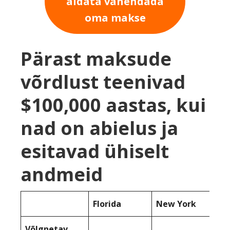
aidata vähendada
oma makse
Pärast maksude
võrdlust teenivad
$100,000 aastas, kui
nad on abielus ja
esitavad ühiselt
andmeid
Florida
New York
Võlgnetav