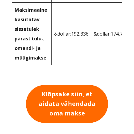
Maksimaalne
kasutatav
sissetulek
&dollar;192,336
&dollar;174,799
pärast tulu-,
omandi- ja
müügimakse
Klõpsake siin, et
aidata vähendada
oma makse