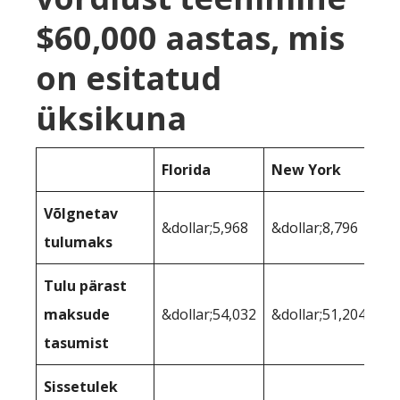
$60,000 aastas, mis
on esitatud
üksikuna
Florida
New York
Võlgnetav
&dollar;5,968
&dollar;8,796
tulumaks
Tulu pärast
maksude
&dollar;54,032
&dollar;51,204
tasumist
Sissetulek