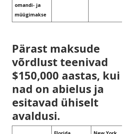
omandi- ja
müügimakse
Pärast maksude
võrdlust teenivad
$150,000 aastas, kui
nad on abielus ja
esitavad ühiselt
avaldusi.
Florida
New York