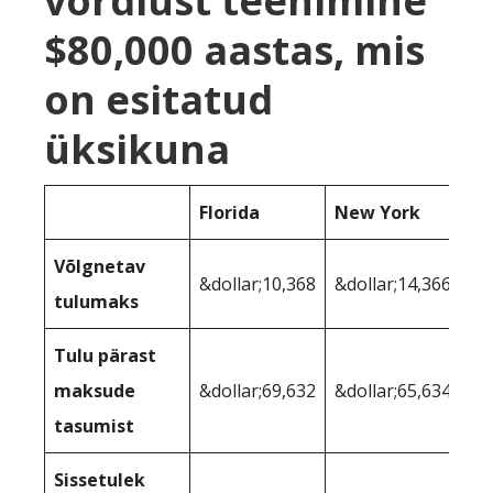
võrdlust teenimine
$80,000 aastas, mis
on esitatud
üksikuna
Florida
New York
Võlgnetav
&dollar;10,368
&dollar;14,366
tulumaks
Tulu pärast
maksude
&dollar;69,632
&dollar;65,634
tasumist
Sissetulek