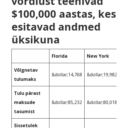
võrdlust teenivad
$100,000 aastas, kes
esitavad andmed
üksikuna
Florida
New York
Võlgnetav
&dollar;14,768
&dollar;19,982
tulumaks
Tulu pärast
maksude
&dollar;85,232
&dollar;80,018
tasumist
Sissetulek