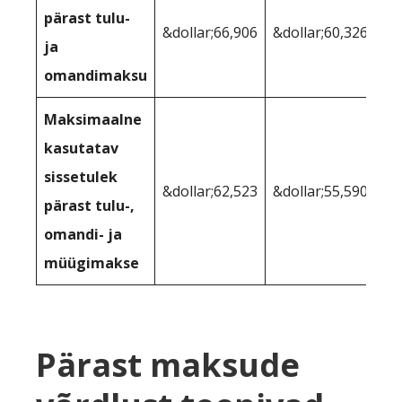
pärast tulu-
&dollar;66,906
&dollar;60,326
ja
omandimaksu
Maksimaalne
kasutatav
sissetulek
&dollar;62,523
&dollar;55,590
pärast tulu-,
omandi- ja
müügimakse
Pärast maksude