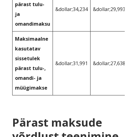
pärast tulu-
&dollar;34,234
&dollar;29,993
ja
omandimaksu
Maksimaalne
kasutatav
sissetulek
&dollar;31,991
&dollar;27,638
pärast tulu-,
omandi- ja
müügimakse
Pärast maksude
võrdlust teenimine