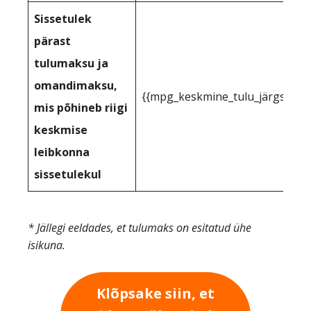
Sissetulek
pärast
tulumaksu ja
omandimaksu,
{{mpg_keskmine_tulu_järgselt_
mis põhineb riigi
keskmise
leibkonna
sissetulekul
* Jällegi eeldades, et tulumaks on esitatud ühe
isikuna.
Klõpsake siin, et