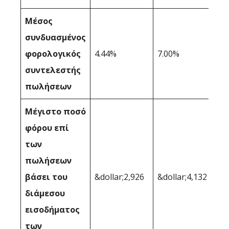
Μέσος
συνδυασμένος
φορολογικός
4.44%
7.00%
συντελεστής
πωλήσεων
Μέγιστο ποσό
φόρου επί
των
πωλήσεων
βάσει του
&dollar;2,926
&dollar;4,132
διάμεσου
εισοδήματος
των