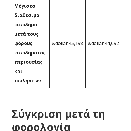
Μέγιστο
διαθέσιμο
εισόδημα
μετά τους
φόρους
&dollar;45,198
&dollar;44,692
εισοδήματος,
περιουσίας
και
πωλήσεων
Σύγκριση μετά τη
φορολογία