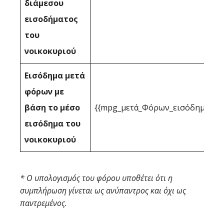
διάμεσου
εισοδήματος
του
νοικοκυριού
Εισόδημα μετά
φόρων με
βάση το μέσο
{{mpg_μετά_Φόρων_εισόδημα_με_
εισόδημα του
νοικοκυριού
* Ο υπολογισμός του φόρου υποθέτει ότι η
συμπλήρωση γίνεται ως ανύπαντρος και όχι ως
παντρεμένος.