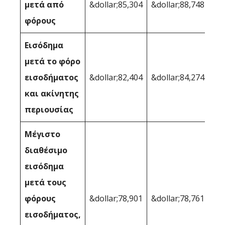
μετά από
&dollar;85,304
&dollar;88,748
φόρους
Εισόδημα
μετά το φόρο
εισοδήματος
&dollar;82,404
&dollar;84,274
και ακίνητης
περιουσίας
Μέγιστο
διαθέσιμο
εισόδημα
μετά τους
φόρους
&dollar;78,901
&dollar;78,761
εισοδήματος,