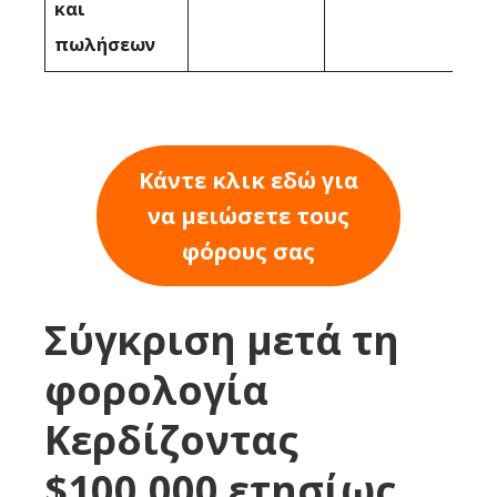
και
πωλήσεων
Κάντε κλικ εδώ για
να μειώσετε τους
φόρους σας
Σύγκριση μετά τη
φορολογία
Κερδίζοντας
$100,000 ετησίως