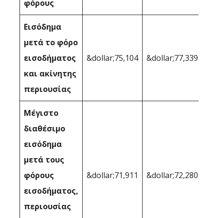
φόρους
Εισόδημα
μετά το φόρο
εισοδήματος
&dollar;75,104
&dollar;77,339
και ακίνητης
περιουσίας
Μέγιστο
διαθέσιμο
εισόδημα
μετά τους
φόρους
&dollar;71,911
&dollar;72,280
εισοδήματος,
περιουσίας