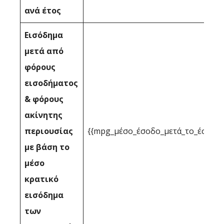
ανά έτος
Εισόδημα
μετά από
φόρους
εισοδήματος
& φόρους
ακίνητης
περιουσίας
{{mpg_μέσο_έσοδο_μετά_το_έσοδο_
με βάση το
μέσο
κρατικό
εισόδημα
των