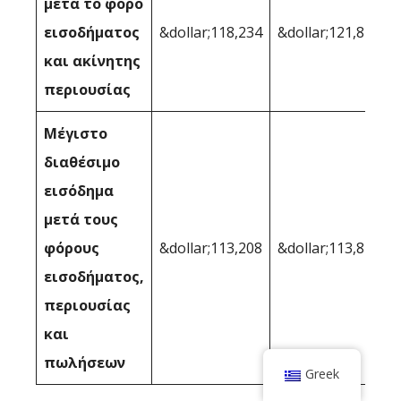
μετά το φόρο
εισοδήματος
&dollar;118,234
&dollar;121,844
και ακίνητης
περιουσίας
Μέγιστο
διαθέσιμο
εισόδημα
μετά τους
φόρους
&dollar;113,208
&dollar;113,873
εισοδήματος,
περιουσίας
και
πωλήσεων
Greek