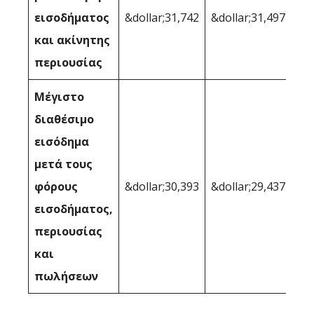
εισοδήματος
&dollar;31,742
&dollar;31,497
και ακίνητης
περιουσίας
Μέγιστο
διαθέσιμο
εισόδημα
μετά τους
φόρους
&dollar;30,393
&dollar;29,437
εισοδήματος,
περιουσίας
και
πωλήσεων