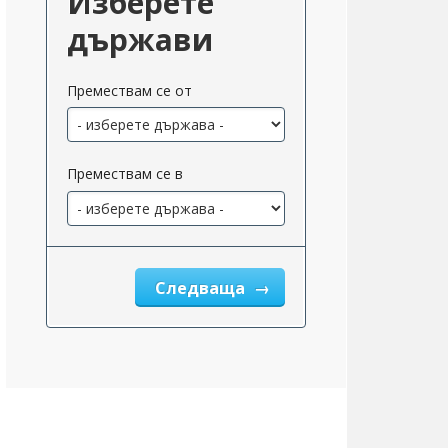
Изберете
държави
Премествам се от
Премествам се в
Следваща