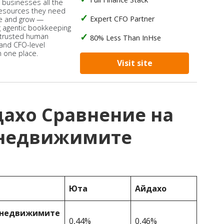
s businesses all the
 resources they need
Expert CFO Partner
e and grow —
 agentic bookkeeping
 trusted human
80% Less Than InHse
 and CFO-level
n one place.
Visit site
ахо Сравнение на
 недвижимите
Юта
Айдахо
у недвижимите
0,44%
0,46%