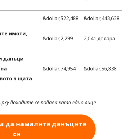
&dollar;522,488
&dollar;443,638
те имоти,
&dollar;2,299
2,041 долара
и данъци
 на
&dollar;74,954
&dollar;56,838
вото в щата
ърху доходите се подава като едно лице
за да намалите данъците
си