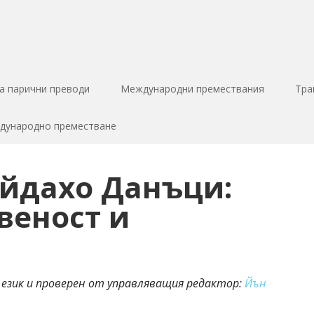
за парични преводи
Международни премествания
Тра
ждународно преместване
йдахо Данъци:
веност и
 език и проверен от управляващия редактор:
Йън