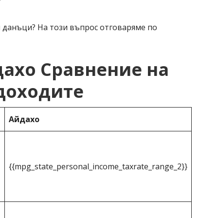
6
 данъци? На този въпрос отговаряме по
ахо Сравнение на
доходите
Айдахо
{{mpg_state_personal_income_taxrate_range_2}}