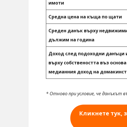
имоти
Средна цена на къща по щати
Среден данък върху недвижими
дължим на година
Доход след подоходни данъци 
върху собствеността въз основа
медианния доход на домакинст
* Отново при условие, че данъкът в
Кликнете тук, 