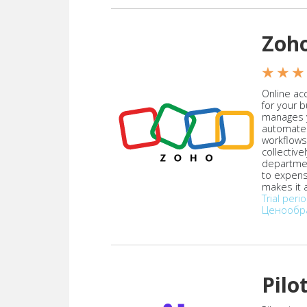
Zoh
★ ★ ★
Online acc
for your 
manages y
automate
workflows
collective
departmen
to expen
makes it a
Trial peri
Ценообр
Pilo