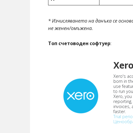
* Изчисляването на данъка се основ
не женен/омъжена.
Топ счетоводен софтуер
:
Xer
Xero's ac
born in th
use featu
to run yo
Xero, you
reporting
invoices,
faster.
Trial peri
Ценообр