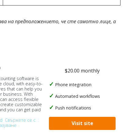
ава на предположението, че сте самотно лице, а
o
$20.00 monthly
counting software is
e cloud, with easy-to-
Phone integration
res that can help you
ur business. With
Automated workflows
 can access flexible
, create customizable
Push notifications
 and you can get paid
od
Свържете се с
Visit site
азуване