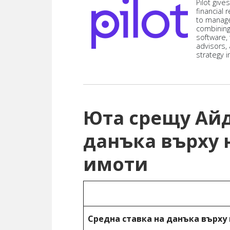
Pilot give
financial
to manag
combining
software,
advisors,
strategy i
Юта срещу Айд
данъка върху
имоти
Средна ставка на данъка върх