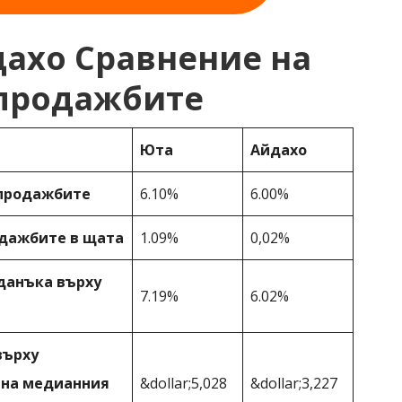
ахо Сравнение на
 продажбите
Юта
Айдахо
 продажбите
6.10%
6.00%
одажбите в щата
1.09%
0,02%
данъка върху
7.19%
6.02%
върху
 на медианния
&dollar;5,028
&dollar;3,227