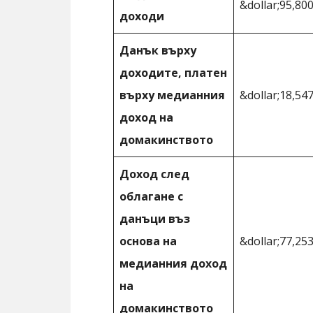
&dollar;95,80
доходи
Данък върху
доходите, платен
върху медианния
&dollar;18,54
доход на
домакинството
Доход след
облагане с
данъци въз
основа на
&dollar;77,25
медианния доход
на
домакинството