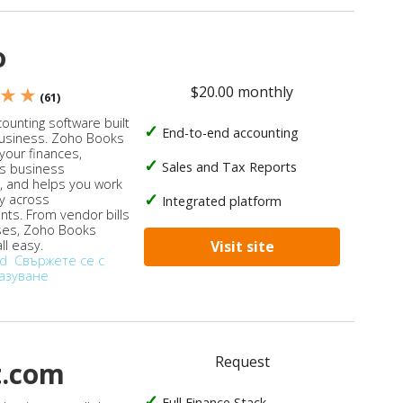
o
$20.00 monthly
 ★ ★
(61)
ounting software built
End-to-end accounting
business. Zoho Books
our finances,
Sales and Tax Reports
s business
, and helps you work
ly across
Integrated platform
ts. From vendor bills
ses, Zoho Books
ll easy.
Visit site
od
Свържете се с
азуване
Request
t.com
Full Finance Stack