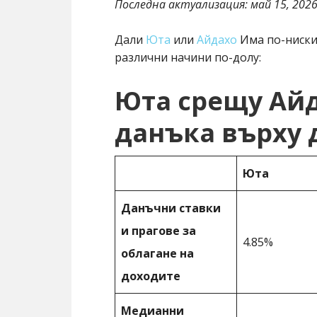
Последна актуализация:
май 15, 202
Дали
Юта
или
Айдахо
Има по-ниски
различни начини по-долу:
Юта срещу Айд
данъка върху 
Юта
Данъчни ставки
и прагове за
4.85%
облагане на
доходите
Медианни