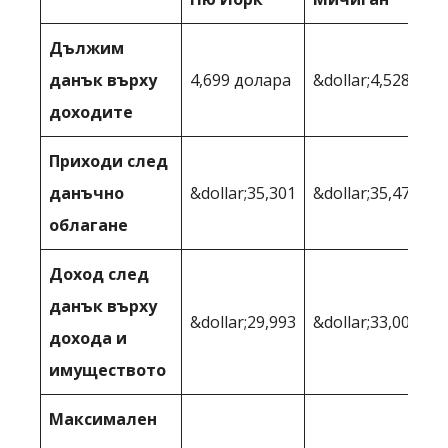
Дължим
данък върху
4,699 долара
&dollar;4,528
доходите
Приходи след
данъчно
&dollar;35,301
&dollar;35,472
облагане
Доход след
данък върху
&dollar;29,993
&dollar;33,002
дохода и
имуществото
Максимален