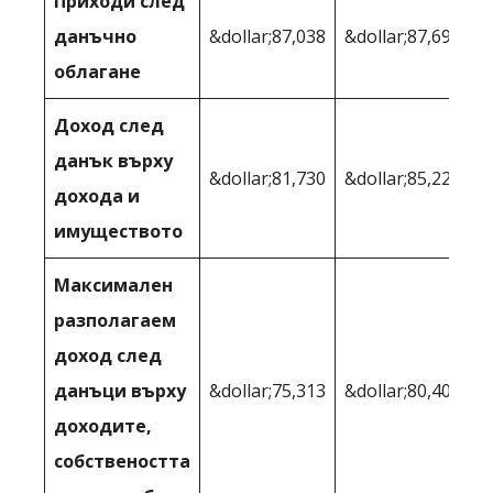
Приходи след
данъчно
&dollar;87,038
&dollar;87,694
облагане
Доход след
данък върху
&dollar;81,730
&dollar;85,224
дохода и
имуществото
Максимален
разполагаем
доход след
данъци върху
&dollar;75,313
&dollar;80,400
доходите,
собствеността