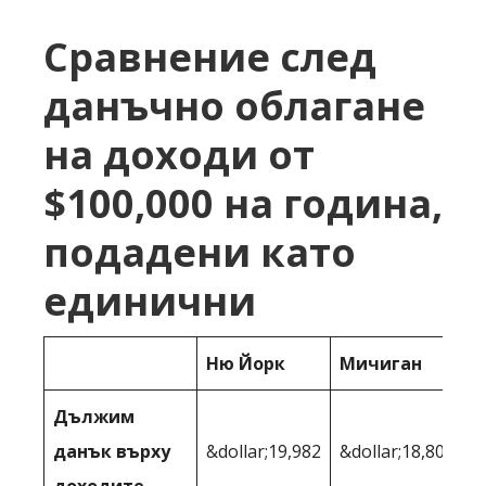
Сравнение след
данъчно облагане
на доходи от
$100,000 на година,
подадени като
единични
Ню Йорк
Мичиган
Дължим
данък върху
&dollar;19,982
&dollar;18,805