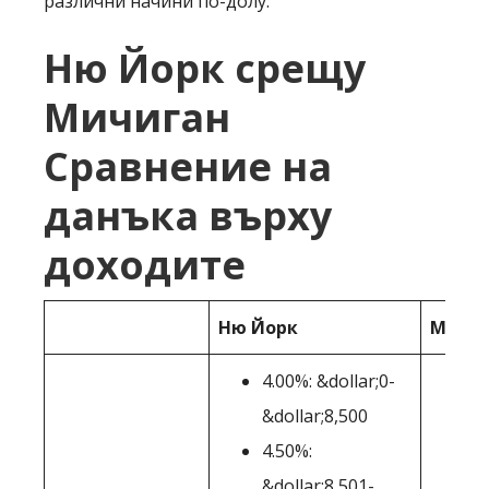
различни начини по-долу:
Ню Йорк срещу
Мичиган
Сравнение на
данъка върху
доходите
Ню Йорк
Мичи
4.00%: &dollar;0-
&dollar;8,500
4.50%:
&dollar;8,501-