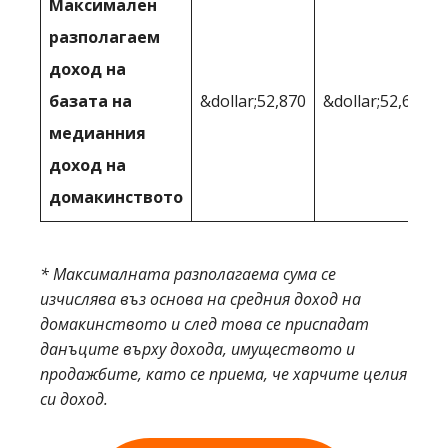
Максимален
разполагаем
доход на
базата на
&dollar;52,870
&dollar;52,693
медианния
доход на
домакинството
* Максималната разполагаема сума се
изчислява въз основа на средния доход на
домакинството и след това се приспадат
данъците върху дохода, имуществото и
продажбите, като се приема, че харчите целия
си доход.