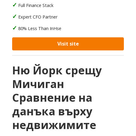
Full Finance Stack
Expert CFO Partner
80% Less Than InHse
Visit site
Ню Йорк срещу
Мичиган
Сравнение на
данъка върху
недвижимите