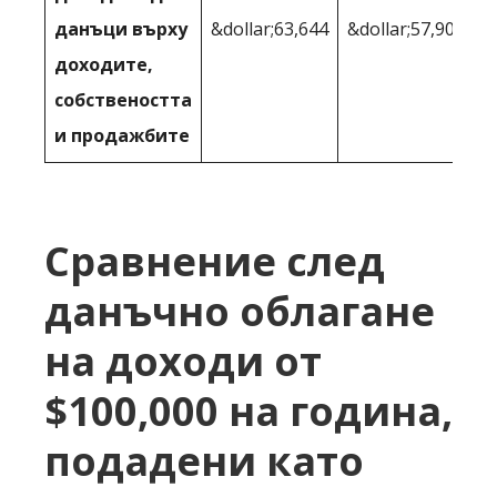
данъци върху
&dollar;63,644
&dollar;57,908
доходите,
собствеността
и продажбите
Сравнение след
данъчно облагане
на доходи от
$100,000 на година,
подадени като