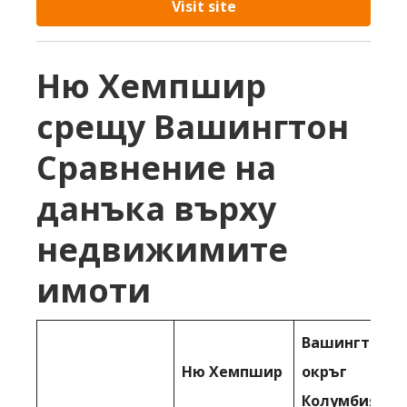
Visit site
Ню Хемпшир
срещу Вашингтон
Сравнение на
данъка върху
недвижимите
имоти
Вашингтон,
Ню Хемпшир
окръг
Колумбия