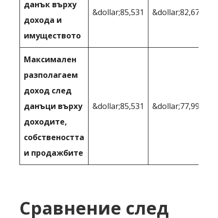
данък върху
&dollar;85,531
&dollar;82,670
дохода и
имуществото
Максимален
разполагаем
доход след
данъци върху
&dollar;85,531
&dollar;77,991
доходите,
собствеността
и продажбите
Сравнение след