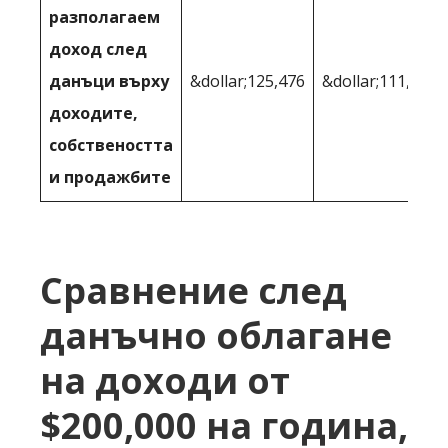
разполагаем
доход след
данъци върху
&dollar;125,476
&dollar;111,665
доходите,
собствеността
и продажбите
Сравнение след
данъчно облагане
на доходи от
$200,000 на година,