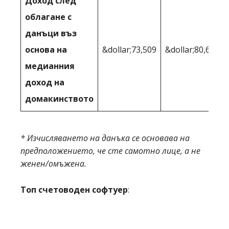
Доход след
облагане с
данъци въз
основа на
&dollar;73,509
&dollar;80,614
медианния
доход на
домакинството
* Изчисляването на данъка се основава на
предположението, че сте самотно лице, а не
женен/омъжена.
Топ счетоводен софтуер
: