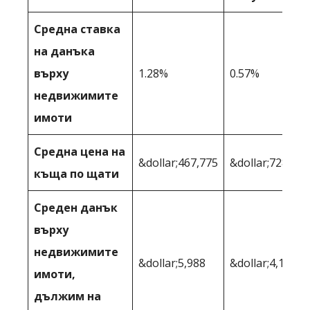
Средна ставка
на данъка
върху
1.28%
0.57%
недвижимите
имоти
Средна цена на
&dollar;467,775
&dollar;728,227
къща по щати
Среден данък
върху
недвижимите
&dollar;5,988
&dollar;4,151
имоти,
дължим на