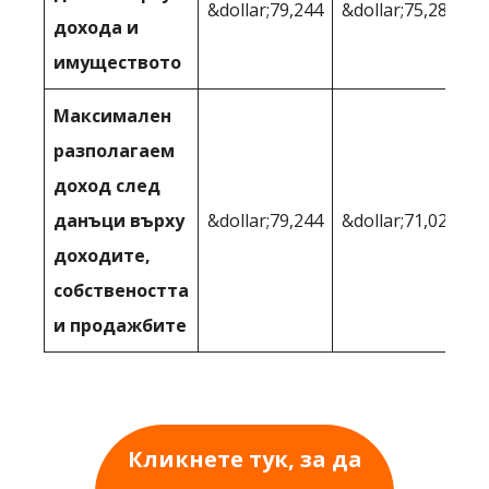
&dollar;79,244
&dollar;75,282
дохода и
имуществото
Максимален
разполагаем
доход след
данъци върху
&dollar;79,244
&dollar;71,021
доходите,
собствеността
и продажбите
Кликнете тук, за да