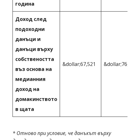
година
Доход след
подоходни
данъци и
данъци върху
собствеността
&dollar;67,521
&dollar;76,463
въз основа на
медианния
доход на
домакинството
в щата
* Отново при условие, че данъкът върху