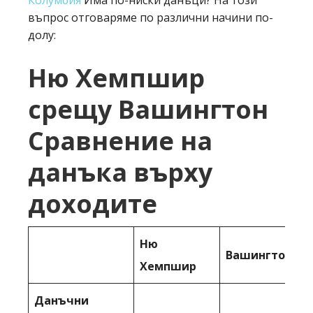
Колумбия
Има по-ниски данъци? На този
въпрос отговаряме по различни начини по-
долу:
Ню Хемпшир
срещу Вашингтон
Сравнение на
данъка върху
доходите
Ню
Вашингтон, о
Хемпшир
Данъчни