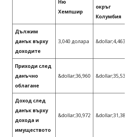
Ню
окръг
Хемпшир
Колумбия
Дължим
данък върху
3,040 долара
&dollar;4,463
доходите
Приходи след
данъчно
&dollar;36,960
&dollar;35,537
облагане
Доход след
данък върху
&dollar;30,972
&dollar;31,386
дохода и
имуществото