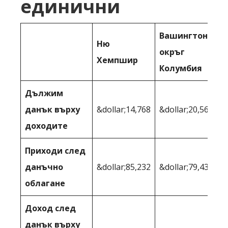
единични
Вашингтон,
Ню
окръг
Хемпшир
Колумбия
Дължим
данък върху
&dollar;14,768
&dollar;20,567
доходите
Приходи след
данъчно
&dollar;85,232
&dollar;79,433
облагане
Доход след
данък върху