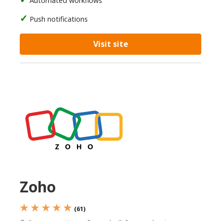
Automated workflows
Push notifications
Visit site
Zoho
★ ★ ★ ★ ★
(61)