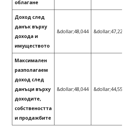
облагане
Доход след
данък върху
&dollar;48,044
&dollar;47,223
дохода и
имуществото
Максимален
разполагаем
доход след
данъци върху
&dollar;48,044
&dollar;44,550
доходите,
собствеността
и продажбите