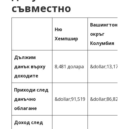
съвместно
Вашингтон,
Ню
окръг
Хемпшир
Колумбия
Дължим
данък върху
8,481 долара
&dollar;13,179
доходите
Приходи след
данъчно
&dollar;91,519
&dollar;86,821
облагане
Доход след