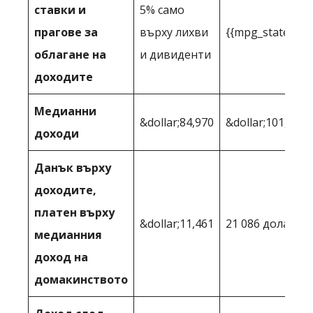
ставки и
5% само
прагове за
върху лихви
{{mpg_state_per
облагане на
и дивиденти
доходите
Медианни
&dollar;84,970
&dollar;101,700
доходи
Данък върху
доходите,
платен върху
&dollar;11,461
21 086 долара
медианния
доход на
домакинството