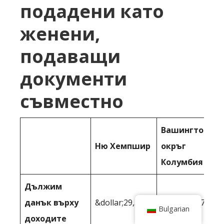
подадени като
женени,
подаващи
документи
съвместно
Вашингтон,
Ню Хемпшир
окръг
Колумбия
Дължим
данък върху
&dollar;29,536
&dollar;42,734
Bulgarian
доходите