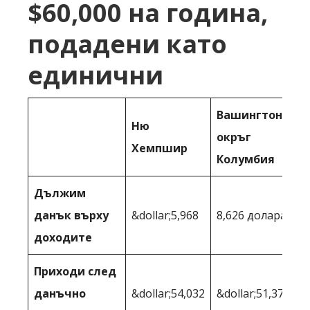
$60,000 на година,
подадени като
единични
Вашингтон,
Ню
окръг
Хемпшир
Колумбия
Дължим
данък върху
&dollar;5,968
8,626 долара
доходите
Приходи след
данъчно
&dollar;54,032
&dollar;51,374