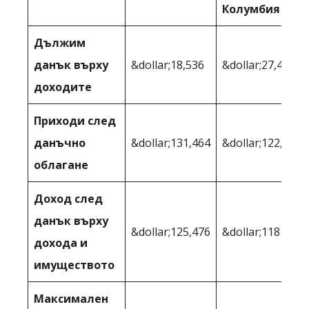
Колумбия
Дължим
данък върху
&dollar;18,536
&dollar;27,484
доходите
Приходи след
данъчно
&dollar;131,464
&dollar;122,516
облагане
Доход след
данък върху
&dollar;125,476
&dollar;118 365
дохода и
имуществото
Максимален