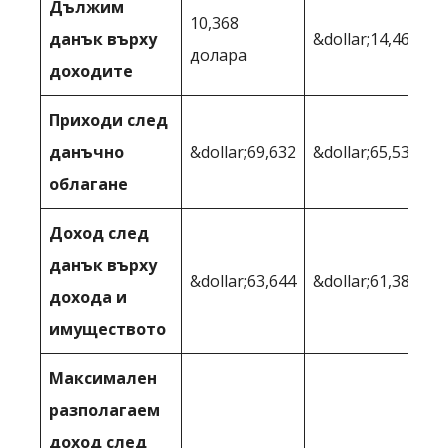
Дължим
10,368
данък върху
&dollar;14,467
долара
доходите
Приходи след
данъчно
&dollar;69,632
&dollar;65,533
облагане
Доход след
данък върху
&dollar;63,644
&dollar;61,382
дохода и
имуществото
Максимален
разполагаем
доход след