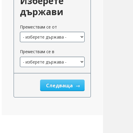
Изберете
държави
Премествам се от
Премествам се в
Следваща