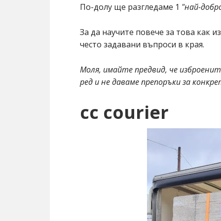
По-долу ще разгледаме 1
"най-добр
За да научите повече за това как и
често задавани въпроси в края.
Моля, имайте предвид, че изброените
ред и не даваме препоръки за конкр
cc courier