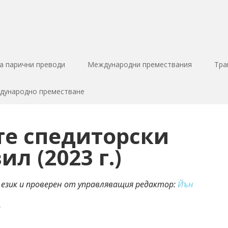
за парични преводи
Международни премествания
Тра
ждународно преместване
те спедиторски
л (2023 г.)
 език и проверен от управляващия редактор:
Йън
6