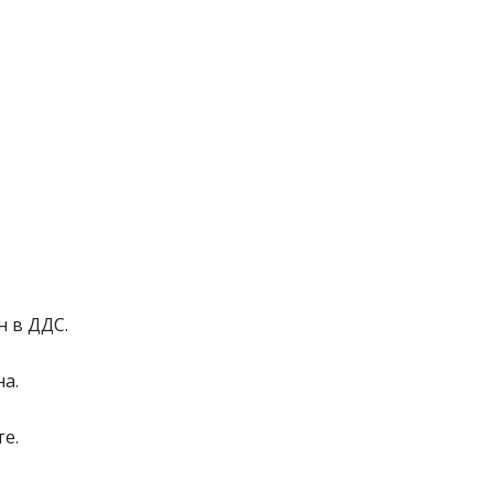
н в ДДС.
на.
е.