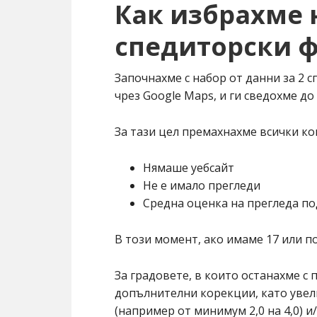
Как избрахме 
спедиторски 
Започнахме с набор от данни за 2 
чрез Google Maps, и ги сведохме до
За тази цел премахнахме всички ко
Нямаше уебсайт
Не е имало прегледи
Средна оценка на прегледа по
В този момент, ако имаме 17 или п
За градовете, в които останахме с 
допълнителни корекции, като увел
(например от минимум 2,0 на 4,0) 