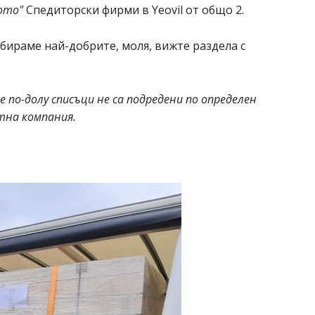
ото"
Спедиторски фирми в Yeovil от общо 2.
збираме най-добрите, моля, вижте раздела с
 по-долу списъци не са подредени по определен
етна компания.