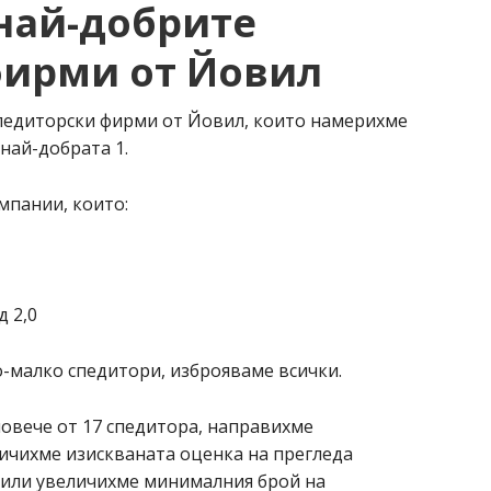
най-добрите
фирми от Йовил
спедиторски фирми от Йовил, които намерихме
 най-добрата 1.
мпании, които:
д 2,0
о-малко спедитори, изброяваме всички.
повече от 17 спедитора, направихме
ичихме изискваната оценка на прегледа
и/или увеличихме минималния брой на