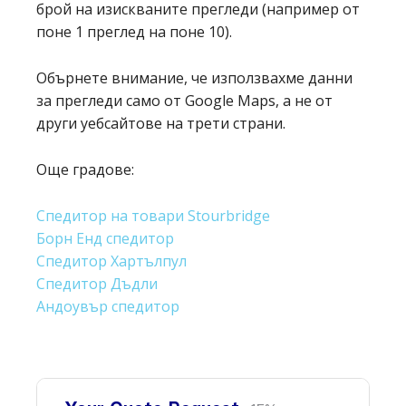
брой на изискваните прегледи (например от
поне 1 преглед на поне 10).
Обърнете внимание, че използвахме данни
за прегледи само от Google Maps, а не от
други уебсайтове на трети страни.
Още градове:
Спедитор на товари Stourbridge
Борн Енд спедитор
Спедитор Хартълпул
Спедитор Дъдли
Андоувър спедитор