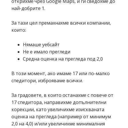
открихме чрез Google Maps, и ги сведохме до
най-добрите 1.
За тази цел премахнахме всички компании,
които:
Нямаше уебсайт
Не е имало прегледи
Средна оценка на прегледа под 2,0
В този момент, ако имаме 17 или по-малко
спедитори, изброяваме всички.
За градовете, в които останахме с повече от
17 спедитора, направихме допълнителни
корекции, като увеличихме изискваната
оценка на прегледа (например от минимум
2,0 на 4,0) и/или увеличихме минималния